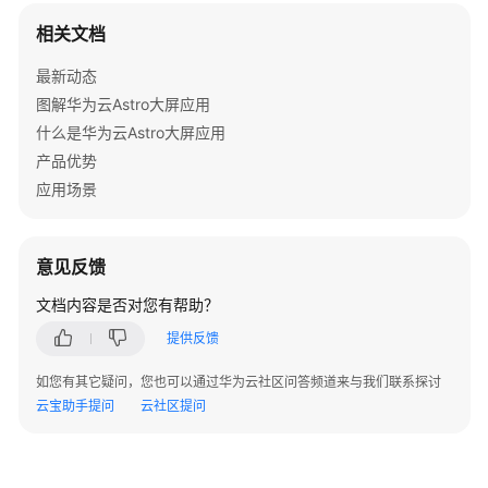
文
本
相关文档
最新动态
地
图
图解华为云Astro大屏应用
什么是华为云Astro大屏应用
装
产品优势
饰
应用场景
背
景
意见反馈
框
文档内容是否对您有帮助？
分
提供反馈
割
线
如您有其它疑问，您也可以通过华为云社区问答频道来与我们联系探讨
云宝助手提问
云社区提问
图
标