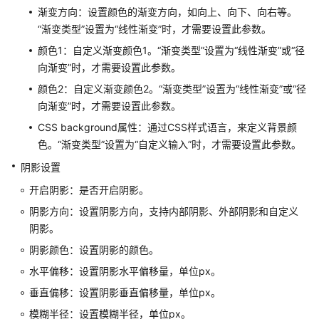
渐变方向：设置颜色的渐变方向，如向上、向下、向右等。
发
“渐变类型”
设置为
“线性渐变”
时，才需要设置此参数。
布
及
颜色1：自定义渐变颜色1。
“渐变类型”
设置为
“线性渐变”
或
“径
安
向渐变”
时，才需要设置此参数。
装
颜色2：自定义渐变颜色2。
“渐变类型”
设置为
“线性渐变”
或
“径
项
向渐变”
时，才需要设置此参数。
目
CSS background属性：通过CSS样式语言，来定义背景颜
色。
“渐变类型”
设置为
“自定义输入”
时，才需要设置此参数。
项
目
阴影设置
管
开启阴影：是否开启阴影。
理
阴影方向：设置阴影方向，支持内部阴影、外部阴影和自定义
页
阴影。
面
阴影颜色：设置阴影的颜色。
管
水平偏移：设置阴影水平偏移量，单位px。
理
垂直偏移：设置阴影垂直偏移量，单位px。
图
模糊半径：设置模糊半径，单位px。