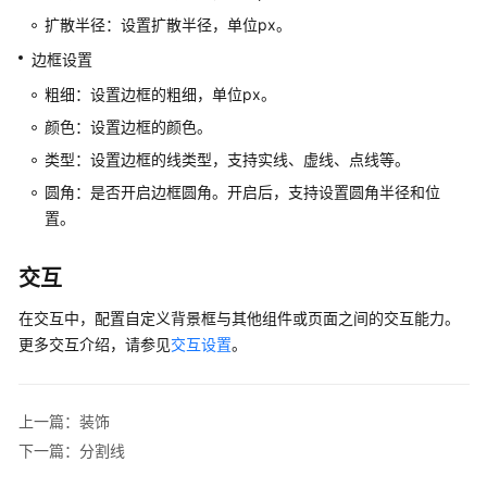
层
扩散半径：设置扩散半径，单位px。
管
理
边框设置
粗细：设置边框的粗细，单位px。
组
件
颜色：设置边框的颜色。
介
类型：设置边框的线类型，支持实线、虚线、点线等。
绍
圆角：是否开启边框圆角。开启后，支持设置圆角半径和位
置。
组
件
入
交互
门
在交互中，配置自定义背景框与其他组件或页面之间的交互能力。
图
更多交互介绍，请参见
交互设置
。
表
媒
上一篇：装饰
体
下一篇：分割线