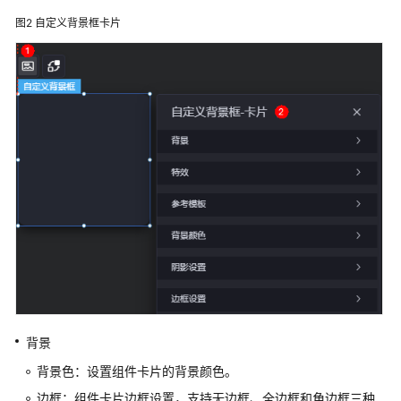
云
图2
自定义背景框卡片
Astro
大
屏
应
用
使
用
流
程
购
买
华
为
云
Astro
背景
大
屏
背景色：设置组件卡片的背景颜色。
应
边框：组件卡片边框设置，支持无边框、全边框和角边框三种