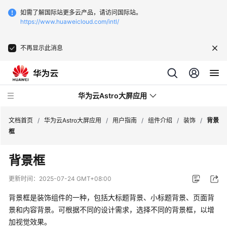
如需了解国际站更多云产品，请访问国际站。
https://www.huaweicloud.com/intl/
不再显示此消息
华为云Astro大屏应用
文档首页
/
华为云Astro大屏应用
/
用户指南
/
组件介绍
/
装饰
/
背景
框
最
背景框
新
动
更新时间：
2025-07-24 GMT+08:00
态
背景框是装饰组件的一种，包括大标题背景、小标题背景、页面背
产
景和内容背景。可根据不同的设计需求，选择不同的背景框，以增
品
加视觉效果。