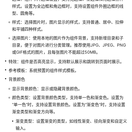
用
样式。设置为全边框和角边框时，支持设置组件外圈边框的线
实
型、圆角等。
例
样式：选择图片时，图片显示的样式，支持普通、居中、拉伸
创
和平铺四种样式。
建
选择图片：使用本地的图片作为组件背景，支持新增目录和子
工
目录，便于对图片进行分类管理。推荐使用JPG、JPEG、PNG
作
或GIF格式的图片，且每张图片不能超过50MB。
空
间
特效：组件是否高亮显示，支持默认展示和跳转到页面时展示。
参考模板：系统预置的组件样式模板。
创
背景颜色
建
项
显示背景颜色：显示或隐藏背景颜色。
目
颜色类型：设置背景颜色类型，支持单一色和渐变色。设置为
“单一色”
时，支持设置背景颜色。设置为
“渐变色”
时，支持设置
创
渐变类型和渐变方向等。
建
页
渐变类型：设置渐变的类型，如线性渐变、径向渐变和自定义
面
输入。