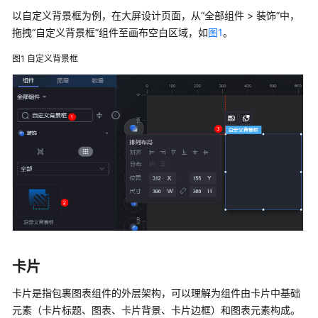
介
以自定义背景框为例，在大屏设计页面，从“全部组件 > 装饰”中，
绍
拖拽“自定义背景框”组件至画布空白区域，如
图1
。
计
图1
自定义背景框
费
说
明
快
速
入
门
用
户
指
南
卡片
卡片是指包裹图表组件的外层架构，可以理解为组件由卡片中基础
华
为
元素（卡片标题、图表、卡片背景、卡片边框）和图表元素构成。