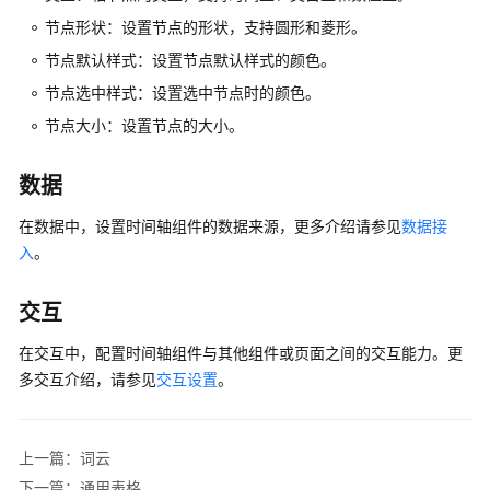
时
节点形状：设置节点的形状，支持圆形和菱形。
间
节点默认样式：设置节点默认样式的颜色。
轴
节点选中样式：设置选中节点时的颜色。
通
节点大小：设置节点的大小。
用
表
数据
格
在数据中，设置时间轴组件的数据来源，更多介绍请参见
数据接
基
入
。
础
表
交互
格
在交互中，配置时间轴组件与其他组件或页面之间的交互能力。更
趋
多交互介绍，请参见
交互设置
。
势
搜
上一篇：词云
索
下一篇：通用表格
框