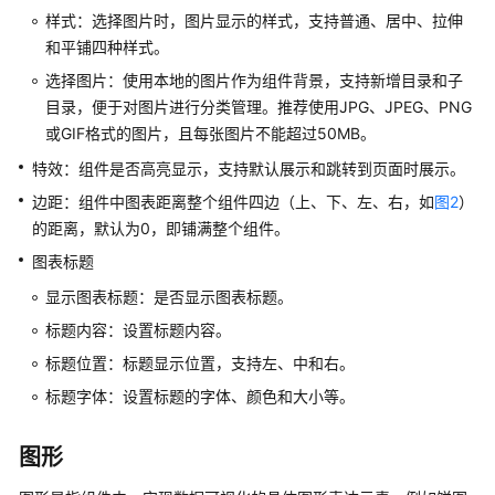
工
样式：选择图片时，图片显示的样式，支持普通、居中、拉伸
作
和平铺四种样式。
空
选择图片：使用本地的图片作为组件背景，支持新增目录和子
间
目录，便于对图片进行分类管理。推荐使用JPG、JPEG、PNG
或GIF格式的图片，且每张图片不能超过50MB。
创
建
特效：组件是否高亮显示，支持默认展示和跳转到页面时展示。
项
边距：组件中图表距离整个组件四边（上、下、左、右，如
图2
）
目
的距离，默认为0，即铺满整个组件。
图表标题
创
建
显示图表标题：是否显示图表标题。
页
标题内容：设置标题内容。
面
标题位置：标题显示位置，支持左、中和右。
发
标题字体：设置标题的字体、颜色和大小等。
布
及
图形
安
装