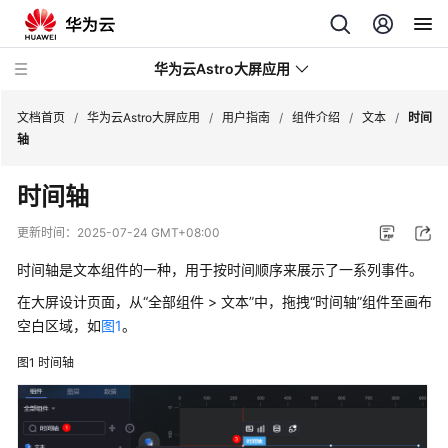
华为云Astro大屏应用
文档首页
/
华为云Astro大屏应用
/
用户指南
/
组件介绍
/
文本
/
时间
轴
最
时间轴
新
动
更新时间：
2025-07-24 GMT+08:00
态
时间轴是文本组件的一种，用于按时间顺序来展示了一系列事件。
产
在大屏设计页面，从“全部组件 > 文本”中，拖拽“时间轴”组件至画布
品
空白区域，如
图1
。
介
绍
图1
时间轴
计
费