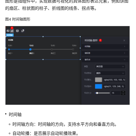
图形是指组件中，实现数据可视化的具体图形表达元素，例如饼图
项
的扇区、柱状图的柱子、折线图的线条、拐点等。
目
图4
时间轴图形
项
目
管
理
页
面
管
理
图
层
管
理
时间轴
时间轴方向：时间轴的方向，支持水平方向和垂直方向。
组
自动轮播：是否展示自动轮播效果。
件