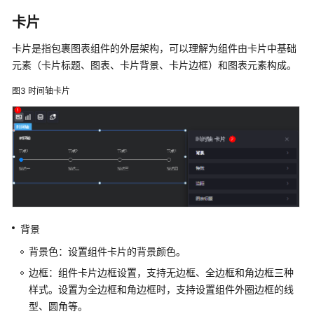
使
卡片
用
流
卡片是指包裹图表组件的外层架构，可以理解为组件由卡片中基础
程
元素（卡片标题、图表、卡片背景、卡片边框）和图表元素构成。
图3
时间轴卡片
购
买
华
为
云
Astro
大
屏
应
背景
用
实
背景色：设置组件卡片的背景颜色。
例
边框：组件卡片边框设置，支持无边框、全边框和角边框三种
样式。设置为全边框和角边框时，支持设置组件外圈边框的线
创
型、圆角等。
建