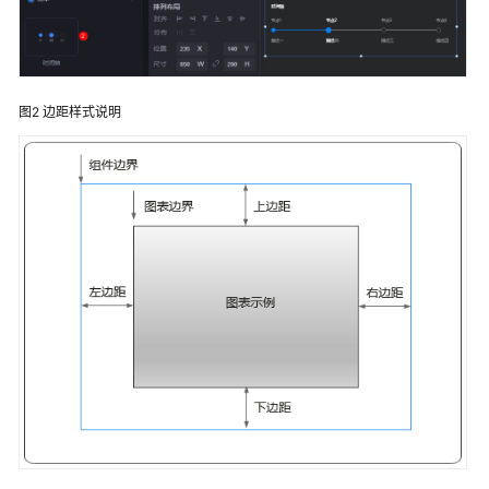
说
明
快
速
图2
边距样式说明
入
门
用
户
指
南
华
为
云
Astro
大
屏
应
用