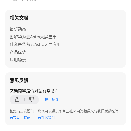
下
相关文档
拉
选
最新动态
择
图解华为云Astro大屏应用
框
什么是华为云Astro大屏应用
日
产品优势
历
应用场景
组
件
意见反馈
翻
文档内容是否对您有帮助？
牌
器
提供反馈
时
如您有其它疑问，您也可以通过华为云社区问答频道来与我们联系探讨
间
云宝助手提问
云社区提问
展
示