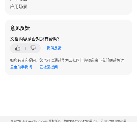
SkyWalking
应用场景
方
式
接
意见反馈
入
APM
文档内容是否对您有帮助？
实
提供反馈
现
指
如您有其它疑问，您也可以通过华为云社区问答频道来与我们联系探讨
标
云宝助手提问
云社区提问
监
控
Java
语
言
接
入
©2026 Huaweicloud.com 版权所有
黔ICP备20004760号-14
苏B2-20130048号
APM
A2.B1.B2-20070312
增值电信业务经营许可证：B1.B2-20200593 | 代理域名注册服务机构：新网、西数
电子营业执照
贵公网安备 52990002000093号