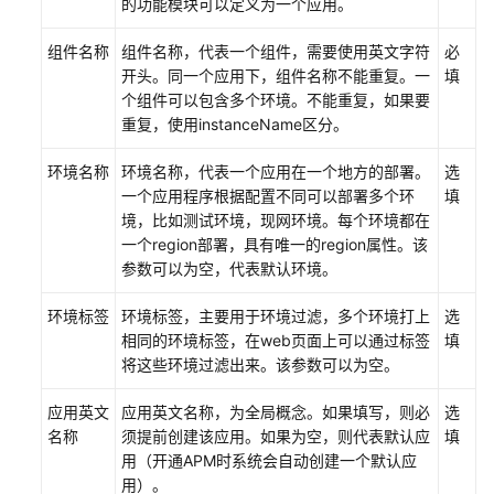
的功能模块可以定义为一个应用。
控
概
组件名称
组件名称，代表一个组件，需要使用英文字符
必
览
开头。同一个应用下，组件名称不能重复。一
填
个组件可以包含多个环境。不能重复，如果要
通
重复，使用instanceName区分。
过
环境名称
IAM
环境名称，代表一个应用在一个地方的部署。
选
授
一个应用程序根据配置不同可以部署多个环
填
予
境，比如测试环境，现网环境。每个环境都在
使
一个region部署，具有唯一的region属性。该
用
参数可以为空，代表默认环境。
APM
环境标签
环境标签，主要用于环境过滤，多个环境打上
选
的
相同的环境标签，在web页面上可以通过标签
填
权
将这些环境过滤出来。该参数可以为空。
限
应用英文
应用英文名称，为全局概念。如果填写，则必
选
开
名称
须提前创建该应用。如果为空，则代表默认应
填
通
用（开通APM时系统会自动创建一个默认应
APM
用）。