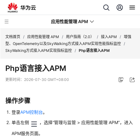
应用性能管理 APM
文档首页
/
应用性能管理 APM
/
用户指南（2.0）
/
接入APM
/
增强
型、OpenTelemetry以及SkyWalking方式接入APM实现性能指标监控
/
SkyWalking方式接入APM实现指标监控
/
Php语言接入APM
最
新
Php语言接入APM
动
态
更新时间：
2026-07-30 GMT+08:00
产
品
操作步骤
介
绍
登录
APM控制台
。
（2.0）
单击左侧
，选择“管理与监管 > 应用性能管理 APM”，进入
计
APM服务页面。