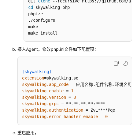
git 
clone
接
cd
 skywalking-php

入
phpize

APM
./configure

实
make

现
make install
性
能
接入Agent。修改php.ini文件如下配置项：
指
标
监
[skywalking]
控
extension
skywalking.app_code
增
skywalking.enable
 = 
1
强
skywalking.version
 = 
8
型
skywalking.grpc
方
skywalking.authentication
式
skywalking.error_handler_enable
 = 
0
接
入
重启应用。
APM