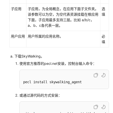
接
子应用
子应用，为全局概念，在应用下面子文件夹。
选
入
该参数可以为空，为空代表资源挂载在根应用
填
APM
下面，子应用最多支持三层。比如 a/b/c，
a、b、c各代表一层。
接
入
用户应用
用户所属的应用名称。
必
探
填
针
概
述
下载SkyWalking。
使用官方推荐的pecl.net安装，控制台输入命令：
增
强
型、
pecl install skywalking_agent
OpenTelemetry
以
及
或通过源代码的方式安装：
SkyWalking
方
式