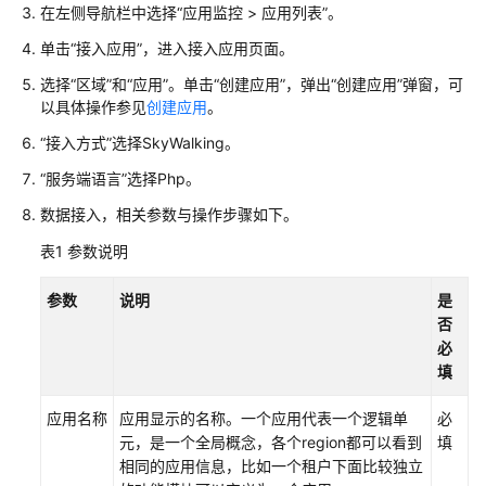
费
在左侧导航栏中选择“应用监控 > 应用列表”。
说
明
单击“接入应用”，进入接入应用页面。
（2.0）
选择“区域”和“应用”。单击“创建应用”，弹出“创建应用”弹窗，可
以具体操作参见
创建应用
。
快
“接入方式”选择SkyWalking。
速
入
“服务端语言”选择Php。
门
数据接入，相关参数与操作步骤如下。
（2.0）
表1
参数说明
用
户
参数
说明
是
指
否
南
必
（2.0）
填
APM
应用名称
应用显示的名称。一个应用代表一个逻辑单
必
全
元，是一个全局概念，各个region都可以看到
填
景
相同的应用信息，比如一个租户下面比较独立
监