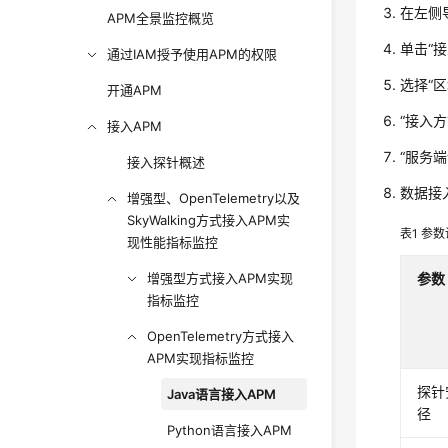
在左侧
APM全景监控概览
单击“
通过IAM授予使用APM的权限
选择“
开通APM
“接入方式
接入APM
“服务端
接入探针概述
数据接
增强型、OpenTelemetry以及
SkyWalking方式接入APM实
表1
参数
现性能指标监控
增强型方式接入APM实现
参数
指标监控
OpenTelemetry方式接入
APM实现指标监控
探针
Java语言接入APM
径
Python语言接入APM