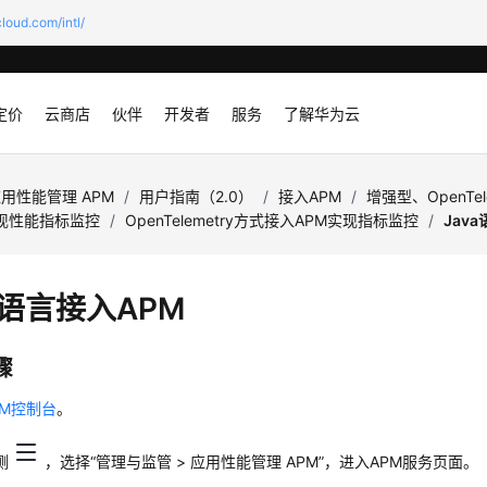
loud.com/intl/
定价
云商店
伙伴
开发者
服务
了解华为云
用性能管理 APM
/
用户指南（2.0）
/
接入APM
/
增强型、OpenTele
实现性能指标监控
/
OpenTelemetry方式接入APM实现指标监控
/
Jav
a语言接入APM
骤
PM控制台
。
侧
，选择“管理与监管 > 应用性能管理 APM”，进入APM服务页面。