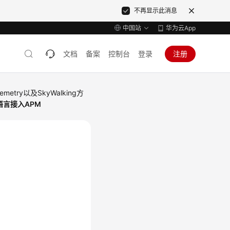
不再显示此消息
中国站
华为云App
文档
备案
控制台
登录
注册
metry以及SkyWalking方
a语言接入APM