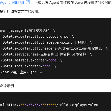
往
Agent 下载地址
，下载后将 Agent 文件放在 Java 进程有访问权限
加探针启动参数并重启应用。
ava 
-
javaagent:探针安装路径  \

-
Dotel.exporter.otlp.protocol
=
grpc  \

-
Dotel.exporter.otlp.traces.endpoint
=
上报地址 \

-
Dotel.exporter.otlp.headers
=
Authentication
=
鉴权信息  \

-
Dotel.service.name
=
应用名称.组件名称.环境名称  \  

-
Dotel.metrics.exporter
=
none
  \

-
Dotel.logs.exporter
=
none
  \

-
jar 
<
用户应用
>
.jar  
&
动命令示例：
url http://
**
*.*
*.*
*.*
**
:
****
/rolldice?player=Alex