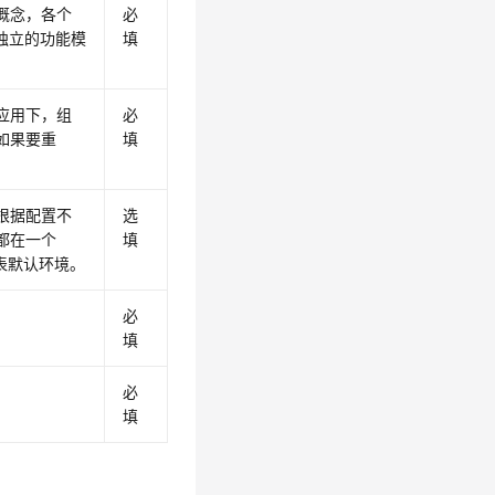
概念，各个
必
较独立的功能模
填
应用下，组
必
如果要重
填
根据配置不
选
都在一个
填
代表默认环境。
必
填
。
必
填