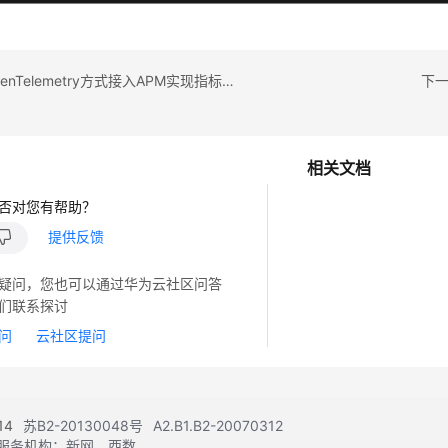
上一篇：OpenTelemetry方式接入APM实现指标监控
下一
相关文档
否对您有帮助？
提供反馈
疑问，您也可以通过华为云社区问答
们联系探讨
问
云社区提问
14
苏B2-20130048号
A2.B1.B2-20070312
注册服务机构：新网、西数