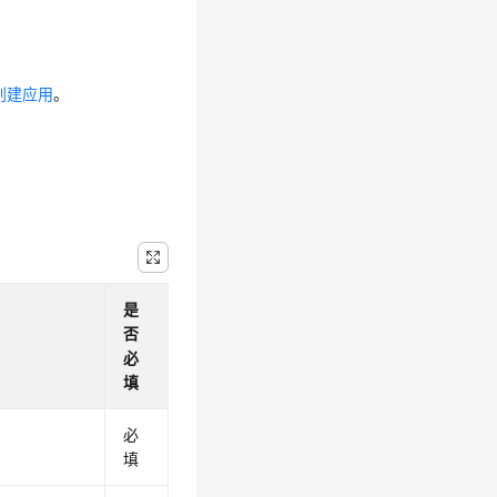
创建应用
。
是
否
必
填
。
必
填