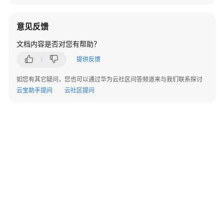
管
理
移
意见反馈
动
文档内容是否对您有帮助？
端
App
提供反馈
如您有其它疑问，您也可以通过华为云社区问答频道来与我们联系探讨
查
云宝助手提问
云社区提问
看
App
性
能
指
标
总
览
查
看
App