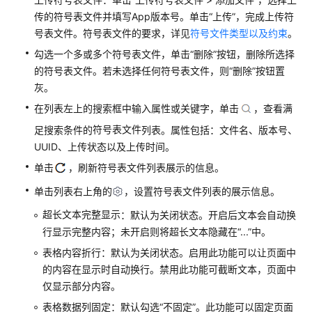
限
传的符号表文件并填写App版本号。单击“上传”，完成上传符
号表文件。符号表文件的要求，详见
符号文件类型以及约束
。
开
通
勾选一个多或多个符号表文件，单击“删除”按钮，删除所选择
APM
的符号表文件。若未选择任何符号表文件，则“删除”按钮置
灰。
接
在列表左上的搜索框中输入属性或关键字，单击
，查看满
入
APM
符号表文件
足搜索条件的
列表。属性包括：文件名、版本号、
UUID、上传状态以及上传时间。
应
单击
，刷新符号表文件列表展示的信息。
用
监
单击列表右上角的
，设置符号表文件列表的展示信息。
控
超长文本完整显示
：默认为关闭状态。开启后文本会自动换
行显示完整内容；未开启则将超长文本隐藏在“...”中。
性
表格内容折行：默认为关闭状态。启用此功能可以让页面中
能
监
的内容在显示时自动换行。禁用此功能可截断文本，页面中
控
仅显示部分内容。
表格数据列固定：默认勾选“不固定”。此功能可以固定页面