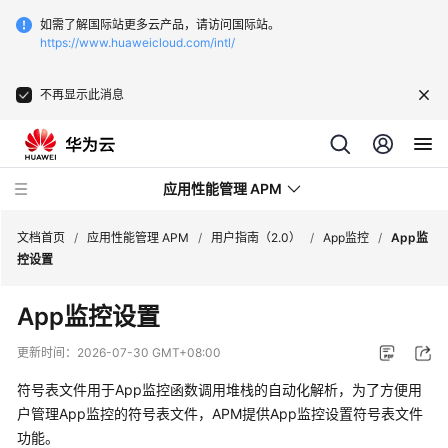
如需了解国际站更多云产品，请访问国际站。
https://www.huaweicloud.com/intl/
不再显示此消息
应用性能管理 APM
文档首页
/
应用性能管理 APM
/
用户指南（2.0）
/
App监控
/
App监
控设置
最
App监控设置
新
动
更新时间：
2026-07-30 GMT+08:00
态
符号表文件用于App监控函数调用堆栈的自动化解析，为了方便用
产
户管理App监控的符号表文件，APM提供App监控设置符号表文件
品
功能。