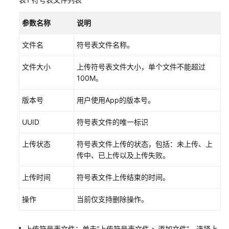
（2.0）
参数名称
说明
APM
全
文件名
符号表文件名称。
景
监
文件大小
上传符号表文件大小，单个文件不能超过
控
100M。
概
览
版本号
用户使用App的版本号。
通
UUID
符号表文件的唯一标识
过
IAM
上传状态
符号表文件上传的状态，包括：未上传、上
授
传中、已上传以及上传失败。
予
使
上传时间
符号表文件上传结束的时间。
用
APM
操作
当前仅支持删除操作。
的
权
上传符号表文件：单击“上传符号表文件 > 添加文件”，选择上