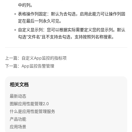
链
中的列。
路
表格操作列固定：默认为去勾选，启用此能力可让操作列固
追
定在最后一列永久可见。
踪
自定义显示列：您可以根据实际需要定义您的显示列。默认
前
勾选“文件名”且不支持去勾选，支持按照列名称搜索。
端
监
控
上一篇：自定义App监控的指标项
下一篇：App监控告警管理
App
监
控
相关文档
App
最新动态
监
图解应用性能管理2.0
控
什么是应用性能管理服务
概
产品功能
述
应用场景