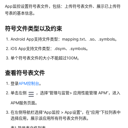
介
App监控设置符号表文件，包括：上传符号表文件、展示已上传符
绍
号表的基本信息。
（2.0）
符号文件类型以及约束
计
费
Android App支持文件类型：mapping.txt、.so、.symbols。
说
明
iOS App支持文件类型：.dsym、.symbols。
（2.0）
单个符号表文件的大小不能超过100M。
快
查看符号表文件
速
入
登录
APM控制台
。
门
（2.0）
单击左侧
，选择“管理与监管> 应用性能管理 APM”，进入
APM服务页面。
用
户
在左侧导航栏选择“App监控 > App设置”，在“应用”下拉列表中
指
选择应用，展示该应用所有符号表文件列表。
南
表1
符号表文件列表