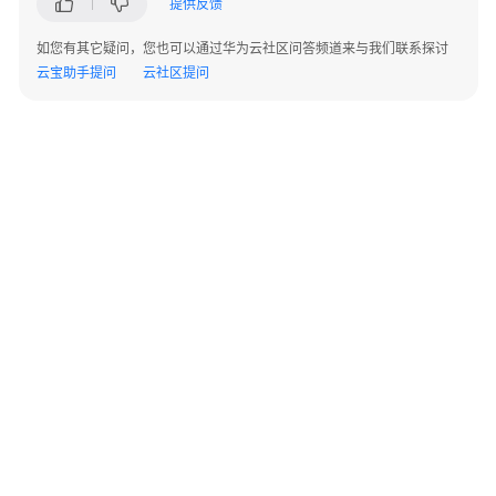
提供反馈
务
如您有其它疑问，您也可以通过华为云社区问答频道来与我们联系探讨
浏
云宝助手提问
云社区提问
览
器
访
问
客
户
端
访
问
下
载
©2026 Huaweicloud.com 版权所有
黔ICP备20004760号-14
苏B2-20130048号
CodeArts
A2.B1.B2-20070312
API
增值电信业务经营许可证：B1.B2-20200593 | 代理域名注册服务机构：新网、西数
客
电子营业执照
贵公网安备 52990002000093号
户