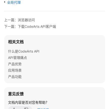
入
全局代理
门
用
上一篇：浏览器访问
户
下一篇：下载CodeArts API客户端
指
南
相关文档
使
什么是CodeArts API
用
CodeArts
API管理痛点
API
产品优势
服
应用场景
务
产品功能
访
问
意见反馈
CodeArts
API
文档内容是否对您有帮助？
服