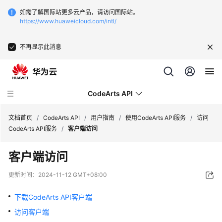
如需了解国际站更多云产品，请访问国际站。
https://www.huaweicloud.com/intl/
不再显示此消息
CodeArts API
文档首页
/
CodeArts API
/
用户指南
/
使用CodeArts API服务
/
访问
CodeArts API服务
/
客户端访问
产
客户端访问
品
介
更新时间：
2024-11-12 GMT+08:00
绍
下载CodeArts API客户端
快
访问客户端
速