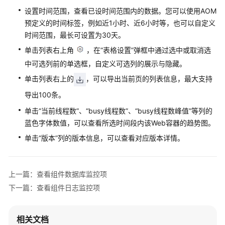
设置时间范围，查看已设时间范围内的数据。您可以使用AOM
可
预定义的时间标签，例如近1小时、近6小时等，也可以自定义
观
时间范围，最长可设置为30天。
测
单击列表右上角
，在“表格设置”弹框中通过选中或取消选
指
中可选列前的单选框，自定义可选列的展示与隐藏。
标
浏
单击列表右上的
，可以导出当前页的列表信息，最大支持
览
导出100条。
单击“当前线程数”、“busy线程数”、“busy线程数峰值”等列的
仪
表
蓝色字体数值，可以查看所选时间段内该Web容器的趋势图。
盘
单击“版本”列的版本信息，可以查看对应版本详情。
监
控
上一篇：查看组件数据库监控项
告
下一篇：查看组件日志监控项
警
监
控
相关文档