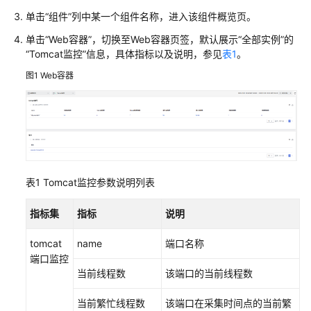
说
明
单击“组件”列中某一个组件名称，进入该组件概览页。
单击“Web容器”，切换至Web容器页签，默认展示“全部实例”的
快
“Tomcat监控”信息，具体指标以及说明，参见
表1
。
速
图1
Web容器
入
门
用
户
指
南
表1
Tomcat监控参数说明列表
通
指标集
指标
说明
过
IAM
tomcat
name
端口名称
授
端口监控
予
当前线程数
该端口的当前线程数
使
用
当前繁忙线程数
该端口在采集时间点的当前繁
AOM