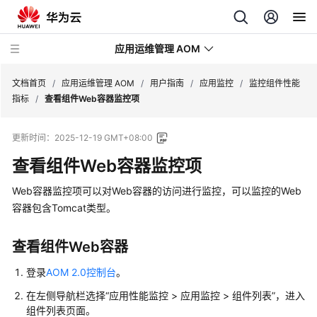
应用运维管理 AOM
文档首页
/
应用运维管理 AOM
/
用户指南
/
应用监控
/
监控组件性能
指标
/
查看组件Web容器监控项
最
更新时间：
2025-12-19 GMT+08:00
新
动
查看组件Web容器监控项
态
Web容器监控项可以对Web容器的访问进行监控，可以监控的Web
产
容器包含Tomcat类型。
品
介
查看组件Web容器
绍
登录
AOM 2.0控制台
。
计
在左侧导航栏选择“应用性能监控 > 应用监控 > 组件列表”，进入
费
组件列表页面。