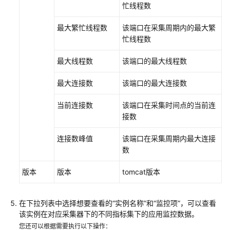
忙线程数
的
权
最大繁忙线程数
该端口在采集周期内的最大繁
限
忙线程数
AOM
最大线程数
该端口的最大线程数
全
景
最大连接数
该端口的最大连接数
监
控
当前连接数
该端口在采集时间点的当前连
概
接数
览
连接数峰值
该端口在采集周期内最大连接
接
数
入
AOM
版本
版本
tomcat版本
接
在下拉列表中选择想要查看的“实例名称”和“监控项”，可以查看
入
该实例在对应采集器下的不同指标集下的应用监控数据。
AOM（新
您还可以根据需要执行以下操作：
版）