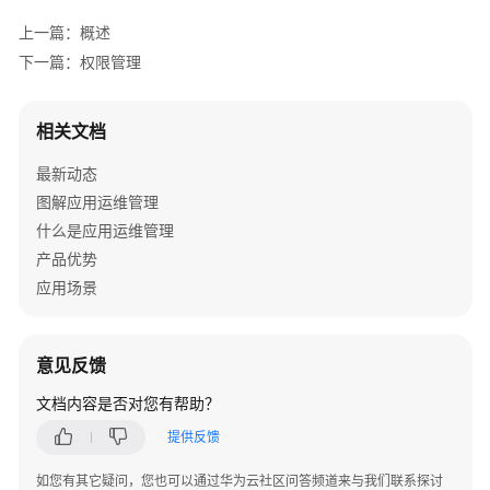
考
上一篇：概述
SDK
下一篇：权限管理
参
考
相关文档
场
最新动态
景
代
图解应用运维管理
码
什么是应用运维管理
示
产品优势
例
应用场景
常
见
意见反馈
问
题
文档内容是否对您有帮助？
提供反馈
视
频
如您有其它疑问，您也可以通过华为云社区问答频道来与我们联系探讨