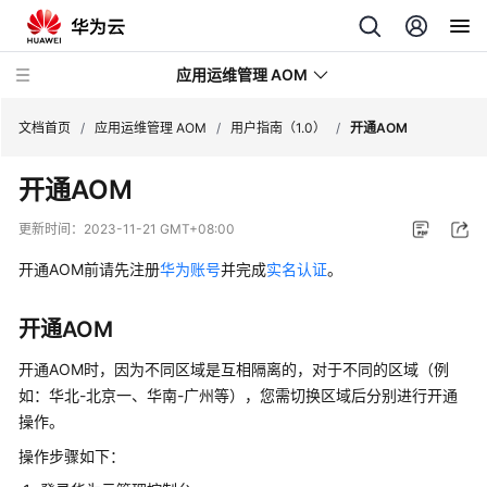
应用运维管理 AOM
文档首页
/
应用运维管理 AOM
/
用户指南（1.0）
/
开通AOM
开通AOM
最
新
更新时间：
2023-11-21 GMT+08:00
动
态
开通AOM前请先注册
华为账号
并完成
实名认证
。
产
开通AOM
品
介
开通AOM时，因为不同区域是互相隔离的，对于不同的区域（例
绍
如：华北-北京一、华南-广州等），您需切换区域后分别进行开通
操作。
计
操作步骤如下：
费