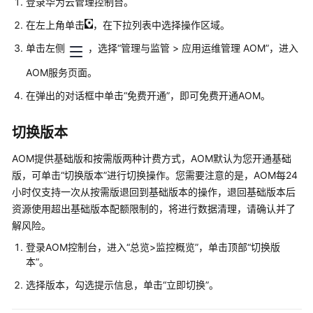
说
登录华为云管理控制台。
明
在左上角单击
，在下拉列表中选择操作区域。
快
单击左侧
，选择“管理与监管 > 应用运维管理 AOM”，进入
速
AOM服务页面。
入
门
在弹出的对话框中单击“免费开通”，即可免费开通AOM。
用
切换版本
户
指
AOM提供基础版和按需版两种计费方式，AOM默认为您开通基础
南
版，可单击“切换版本”进行切换操作。您需要注意的是，AOM每24
小时仅支持一次从按需版退回到基础版本的操作，退回基础版本后
最
资源使用超出基础版本配额限制的，将进行数据清理，请确认并了
佳
解风险。
实
登录AOM控制台，进入“总览>监控概览”，单击顶部“切换版
践
本”。
API
选择版本，勾选提示信息，单击“立即切换”。
参