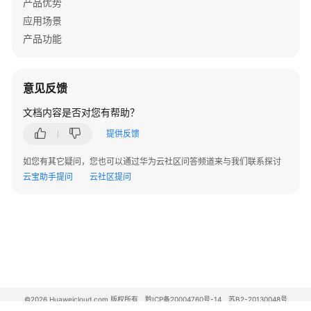
产品优势
产
应用场景
品
产品功能
术
语
责
意见反馈
任
文档内容是否对您有帮助？
共
担
提供反馈
如您有其它疑问，您也可以通过华为云社区问答频道来与我们联系探讨
云
云宝助手提问
云社区提问
服
务
等
级
协
议
（SLA）
©2026 Huaweicloud.com 版权所有
黔ICP备20004760号-14
苏B2-20130048号
白
A2.B1.B2-20070312