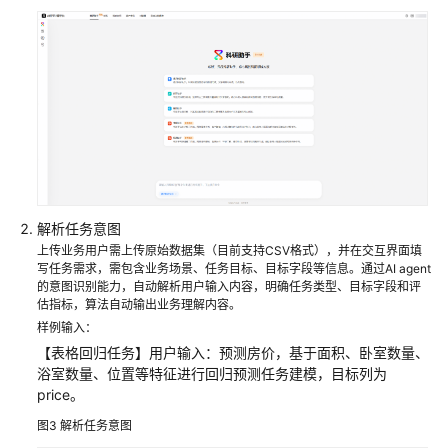
算
服
务
准
备
工
作
空
解析任务意图
间
上传业务用户需上传原始数据集（目前支持CSV格式），并在交互界面填
管
写任务需求，需包含业务场景、任务目标、目标字段等信息。通过AI agent
的意图识别能力，自动解析用户输入内容，明确任务类型、目标字段和评
理
估指标，算法自动输出业务理解内容。
样例输入：
使
【表格回归任务】用户输入：预测房价，基于面积、卧室数量、
用
浴室数量、位置等特征进行回归预测任务建模，目标列为
科
price。
研
助
图3
解析任务意图
手