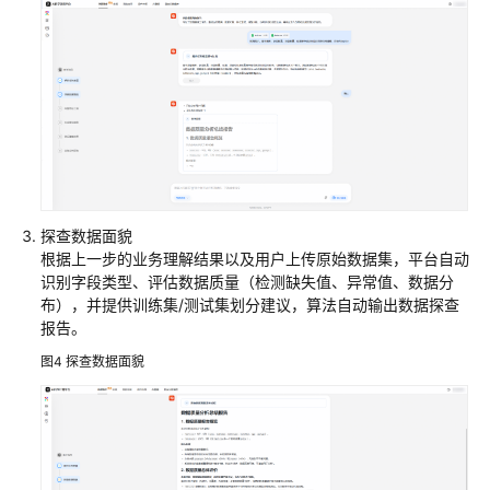
科
研
助
手
概
述
助
探查数据面貌
手
根据上一步的业务理解结果以及用户上传原始数据集，平台自动
配
识别字段类型、评估数据质量（检测缺失值、异常值、数据分
置
布），并提供训练集/测试集划分建议，算法自动输出数据探查
报告。
药
图4
探查数据面貌
研
助
手
基
因