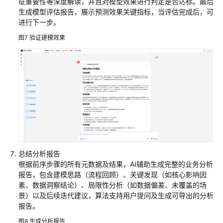
征重要性等深度解读，并且对模型效果进行判定是否达标。最后
用
生成模型评估报告，展示预测效果关键指标，当评估完成后，可
算
进行下一步。
法
图7
验证建模效果
设
计
查
看
总
览
附
录
总结分析报告
根据前序步骤的所有元数据及结果，AI辅助生成完整的业务分析
API
报告，包含建模思路（流程回顾）、关键发现（如核心影响因
参
素、数据洞察结论）、局限性分析（如数据偏差、未覆盖的场
考
景）以及后续迭代建议，算法支持用户提问及生成可导出的分析
报告。
CLI
命
图8
生成分析报告