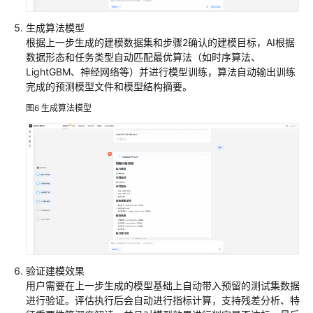
使
生成算法模型
用
根据上一步生成的建模数据集和步骤2确认的建模目标，AI根据
平
数据形态和任务类型自动匹配最优算法（如时序算法、
台
LightGBM、神经网络等）并进行模型训练，算法自动输出训练
资
完成的预测模型文件和模型结构摘要。
产
图6
生成算法模型
创
建
空
间
资
产
开
发
生
验证建模效果
产
用户需要在上一步生成的模型基础上自动带入预留的测试集数据
进行验证。评估执行后会自动进行指标计算，支持残差分析、特
使