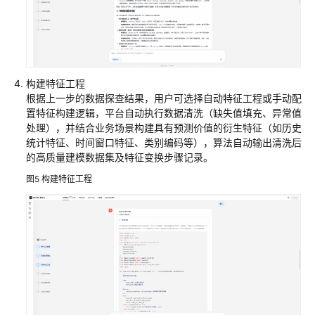
助
手
通
用
构建特征工程
科
根据上一步的数据探查结果，用户可选择自动特征工程或手动配
研
置特征构建逻辑，平台自动执行数据清洗（缺失值填充、异常值
助
处理），并结合业务场景构建具有预测价值的衍生特征（如历史
手
统计特征、时间窗口特征、类别编码等），算法自动输出清洗后
的高质量建模数据集及特征变换步骤记录。
求
图5
构建特征工程
解
助
手
预
测
助
手