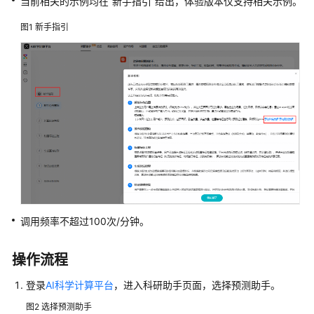
说
当前相关的示例均在
“新手指引”
给出，体验版本仅支持相关示例。
明
图1
新手指引
快
速
入
门
用
户
指
南
欢
迎
调用频率不超过100次/分钟。
使
用
操作流程
AI
科
登录
AI科学计算平台
，进入科研助手页面，选择预测助手。
学
图2
选择预测助手
计