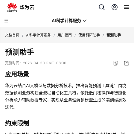
AI科学计算服务
文档首页
/
AI科学计算服务
/
用户指南
/
使用科研助手
/
预测助手
预测助手
最
新
更新时间：
2026-04-30 GMT+08:00
动
应用场景
态
华为云结合AI大模型与数据分析技术，推出智能预测工具链：围绕
产
数据预测业务构建全流程自动化工具栈，依托低门槛操作与智能化
品
分析能力辅助数据专家，实现从业务理解到模型生成的端到端高效
介
迭代。
绍
计
约束限制
费