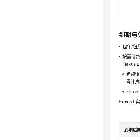
到期与
包年/包
按需付
Flex
超额流
需计费
Fle
Flexu
到期后