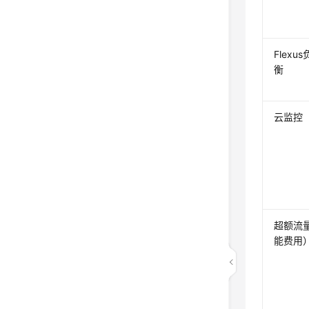
Flexu
衡
云监控
超额流
能费用