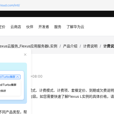
loud.com/intl/
定价
云商店
伙伴
开发者
服务
了解华为云
lexus云服务_Flexus应用服务器L实例
/
产品介绍
/
计费说明
/
计费
说明概述
：
2026-05-09 GMT+08:00
lexus L实例的售卖模式、计费模式、计费项、套餐定价、到期或欠费说
快速了解相关计费内容。如您需要快速了解Flexus L实例的具体价格，
不同产品类型，帮