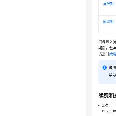
宽限期
保留期
资源进入
期后，包
请及时
续
说
华
续费和
续费
Flexu