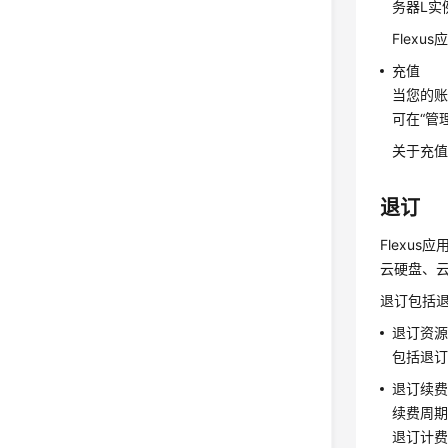
务器L实
Flexu
充值
当您的
可在“管
关于充
退订
Flexus
云硬盘、
退订包括
退订资
包括退
退订续
续费周
退订计