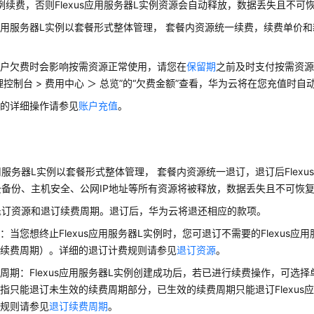
例
续费，否则
Flexus应用服务器L实例
资源会自动释放，数据丢失且不可
s应用服务器L实例
以套餐形式整体管理， 套餐内资源统一续费，续费单价
账户欠费时会影响按需资源正常使用，请您在
保留期
之前及时支付按需资
理控制台 > 费用中心 ＞ 总览”的“欠费金额”查看，华为云将在您充值时
值的详细操作请参见
账户充值
。
应用服务器L实例
以套餐形式整体管理， 套餐内资源统一退订，退订后
Fle
云备份、主机安全、公网IP地址等所有资源将被释放，数据丢失且不可恢
退订资源和退订续费周期。退订后，华为云将退还相应的款项。
源：当您想终止
Flexus应用服务器L实例
时，您可退订不需要的
Flexus应
订续费周期）。详细的退订计费规则请参见
退订资源
。
费周期：
Flexus应用服务器L实例
创建成功后，若已进行续费操作，可选择
期指只能退订未生效的续费周期部分，已生效的续费周期只能退订
Flexu
费规则请参见
退订续费周期
。