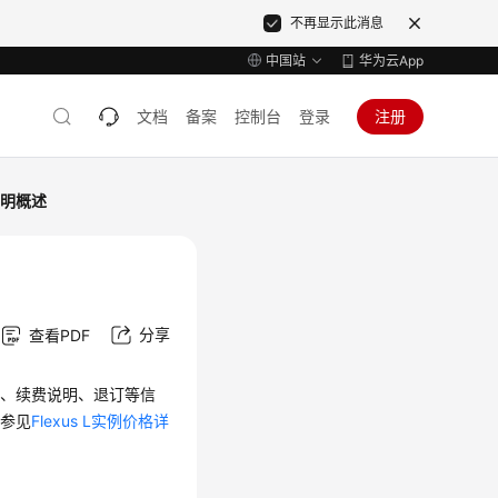
不再显示此消息
中国站
华为云App
文档
备案
控制台
登录
注册
说明概述
分享
查看PDF
明、续费说明、退订等信
请参见
Flexus L实例价格详