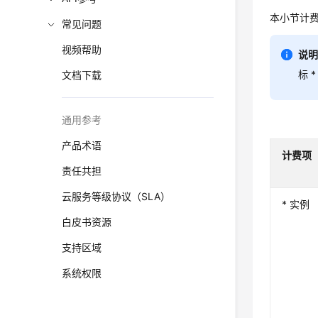
本小节计费
常见问题
视频帮助
说
标 
文档下载
通用参考
产品术语
计费项
责任共担
云服务等级协议（SLA）
* 实例
白皮书资源
支持区域
系统权限