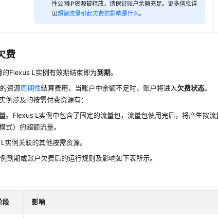
性公网IP资源被释放，请保证账户余额充足。更多信息详
见
超额流量引起欠费的影响是什么
。
欠费
月
的Flexus L实例有效期结束即为
到期
。
费的资源
周期性
结算费用，当账户中余额不足时，账户将进入
欠费状态
。
us L实例涉及的按需付费资源有：
量。Flexus L实例中包含了固定的流量包，流量包使用完后，将产生按
模式）的超额流量。
xus L实例关联的其他按需资源。
s L实例到期或账户欠费后的运行规则及影响如下表所示。
阶段
影响