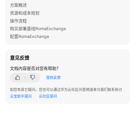
方案概述
教
室
资源和成本规划
解
操作流程
决
购买部署基线RomaExchange
方
配置RomaExchange
案
实
践
意见反馈
方
文档内容是否对您有帮助？
案
提供反馈
概
述
如您有其它疑问，您也可以通过华为云社区问答频道来与我们联系探讨
云宝助手提问
云社区提问
资
源
和
成
本
规