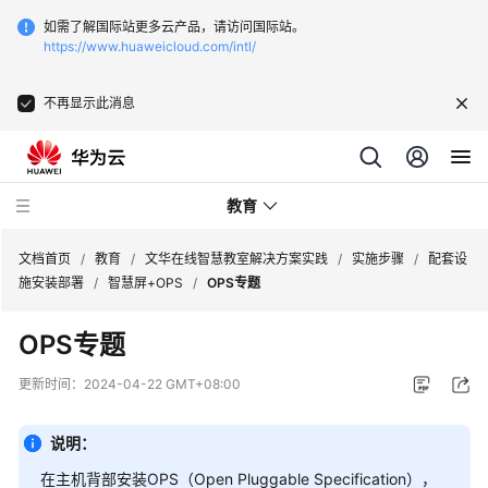
如需了解国际站更多云产品，请访问国际站。
https://www.huaweicloud.com/intl/
不再显示此消息
教育
文档首页
/
教育
/
文华在线智慧教室解决方案实践
/
实施步骤
/
配套设
施安装部署
/
智慧屏+OPS
/
OPS专题
华
OPS专题
为
云
更新时间：
2024-04-22 GMT+08:00
区
域
说明：
教
育
在主机背部安装OPS（Open Pluggable Specification），