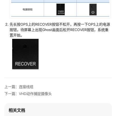
新
集
团
数
字
先长按OPS上的RECOVER按钮不松开，再按一下OPS上的电源
化
按钮，待屏幕上出现Ghost画面后松开RECOVER按钮，系统重
人
置开始。
才
培
养
解
决
方
案
文
上一篇：连接线缆
华
下一篇：VHD动作捕捉摄像头
在
线
智
相关文档
慧