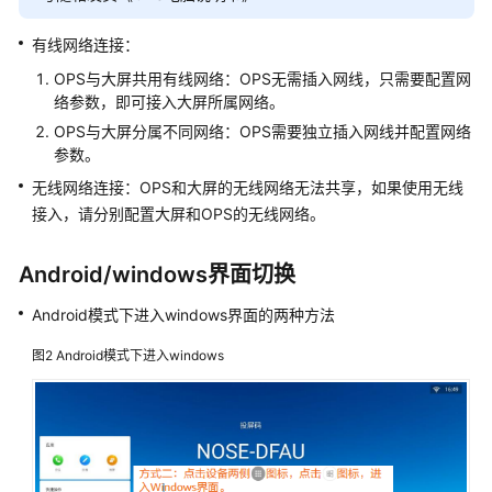
云
有线网络连接：
平
台
OPS与大屏共用有线网络：OPS无需插入网线，只需要配置网
解
络参数，即可接入大屏所属网络。
决
OPS与大屏分属不同网络：OPS需要独立插入网线并配置网络
方
参数。
案
无线网络连接：OPS和大屏的无线网络无法共享，如果使用无线
接入，请分别配置大屏和OPS的无线网络。
拓
维
智
Android/windows界面切换
慧
教
Android模式下进入windows界面的两种方法
育
图2
Android模式下进入windows
云
平
台
解
决
方