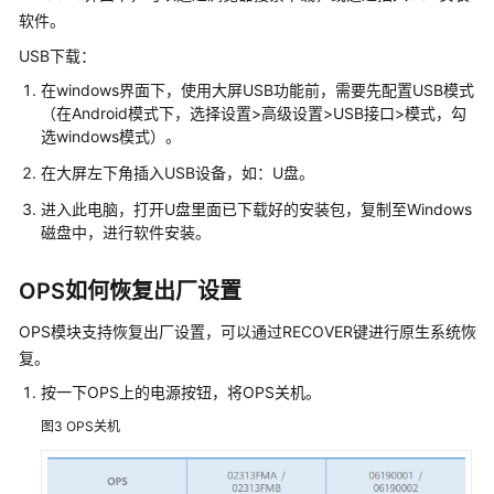
教
软件。
育
USB下载：
科
研
在windows界面下，使用大屏USB功能前，需要先配置USB模式
云
（在Android模式下，选择设置>高级设置>USB接口>模式，勾
与
选windows模式）。
人
在大屏左下角插入USB设备，如：U盘。
才
培
进入此电脑，打开U盘里面已下载好的安装包，复制至Windows
养
磁盘中，进行软件安装。
解
决
OPS如何恢复出厂设置
方
案
OPS模块支持恢复出厂设置，可以通过RECOVER键进行原生系统恢
实
复。
践
按一下OPS上的电源按钮，将OPS关机。
青
图3
OPS关机
软
创