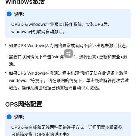
Windows激活
为
云
说明：
双
减
OPS支持windows企业版IoT操作系统，安装OPS后，
课
windows开机联网自动激活。
后
服
如果OPS Windows因为网络异常或者网络验证出现未激活状态，
务
解
需要在联网情况下单击“win键
”，选择设置>更新和安全>激
决
活。
方
如果OPS Windows在激活过程中出现“我们无法在此设备上激活
案
windows…”等提示，请在联网的情况下，单击疑难解答再次尝试
实
激活，操作系统会根据已预置密码自动识别激活。
践
东
OPS网络配置
软
智
说明：
慧
OPS支持有线和无线两种网络连接方式。详细配置步骤请参
教
考随箱发货《OPS电脑说明书》
育