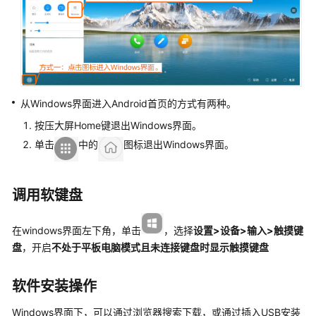
案
酷
学
院
企
业
从Windows界面进入Android首页的方式有两种。
培
按压大屏Home键退出Windows界面。
训
单击
中的
图标退出Windows界面。
解
决
方
调用软键盘
案
实
践
在windows界面左下角，单击
，选择
设置>设备>输入>触摸键
盘
，开启
不处于平板电脑模式且未连接键盘时显示触摸键盘
中
软
软件安装操作
国
际
Windows界面下，可以通过浏览器搜索下载，或通过插入USB安装