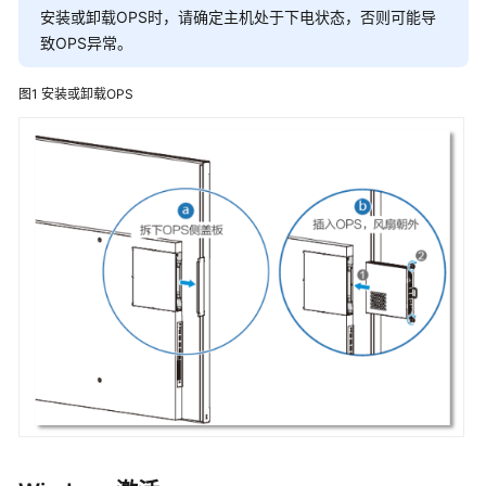
云
安装或卸载OPS时，请确定主机处于下电状态，否则可能导
平
致OPS异常。
台
解
图1
安装或卸载OPS
决
方
案
讯
方
人
才
培
养
解
决
方
案
华