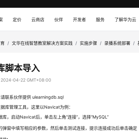
案
定价
云商店
伙伴
开发者
服务
了解华为云
教育
/
文华在线智慧教室解决方案实践
/
实施步骤
/
录播系统部署
/
库脚本导入
：
2024-04-22 GMT+08:00
联系伙伴提供 ulearningdb.sql
据库管理工具，这里以Navicat为例：
库，启动Navicat后，单击左上角“连接”，选择“MySQL”
的弹窗中填写相应的参数，然后单击测试连接，提示连接成功后单击确定