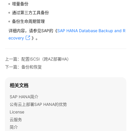
备
增量备份
份
通过第三方工具备份
和
备份生命周期管理
恢
复
详细内容，请参见SAP的《
SAP HANA Database Backup and R
ecovery
》。
常
见
问
上一篇：配置iSCSI（跨AZ部署HA）
题
下一篇：备份和恢复
附
录
相关文档
修
SAP HANA简介
订
公有云上部署SAP HANA的优势
记
License
录
云服务
简介
SAP