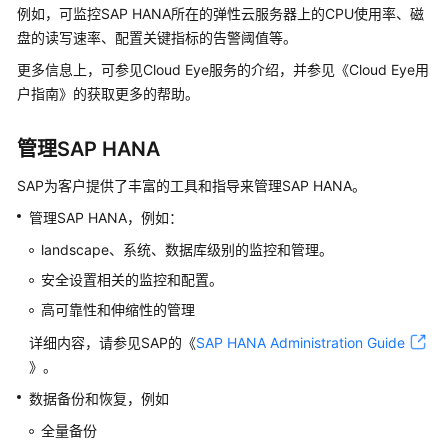
用
例如，可监控SAP HANA所在的弹性云服务器上的CPU使用率、磁
户
盘的读写速率、配置关键指标的告警阈值等。
指
更多信息上，可参见Cloud Eye服务的介绍，并参见《Cloud Eye用
南
户指南》的获取更多的帮助。
（单
节
点）
管理SAP HANA
SAP为客户提供了丰富的工具和指导来管理SAP HANA。
简
介
管理SAP HANA，例如：
landscape、系统、数据库级别的监控和管理。
部
署
安全设置相关的监控和配置。
高可靠性和伸缩性的管理
管
详细内容，请参见SAP的《
SAP HANA Administration Guide
理
》。
和
监
数据备份和恢复，例如
控
全量备份