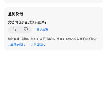
HANA
用
户
意见反馈
指
文档内容是否对您有帮助？
南
（集
提供反馈
群）
如您有其它疑问，您也可以通过华为云社区问答频道来与我们联系探讨
云宝助手提问
SAP
云社区提问
HANA
高
可
用
及
灾
备
指
©2026 Huaweicloud.com 版权所有
黔ICP备20004760号-14
苏B2-20130048号
A2.B1.B2-20070312
南
增值电信业务经营许可证：B1.B2-20200593 | 代理域名注册服务机构：新网、西数
电子营业执照
贵公网安备 52990002000093号
文