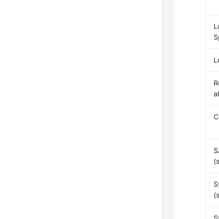
L
S
L
R
a
C
S
(
S
(
S