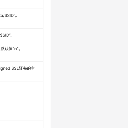
ta/$SID”
。
/$SID”
。
用默认值
“n”
。
signed SSL证书的主