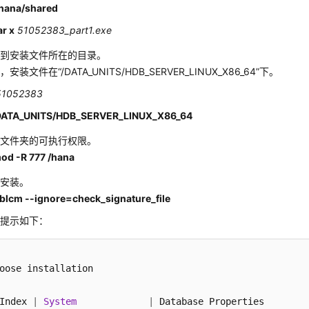
/hana/shared
ar x
51052383_part1.exe
入到安装文件所在的目录。
如，安装文件在
“/DATA_UNITS/HDB_SERVER_LINUX_X86_64”
下。
51052383
DATA_UNITS/HDB_SERVER_LINUX_X86_64
加文件夹的可执行权限。
od -R 777 /hana
行安装。
dblcm --ignore=check_signature_file
统提示如下：
oose installation

Index 
|
System
|
 Database Properties
