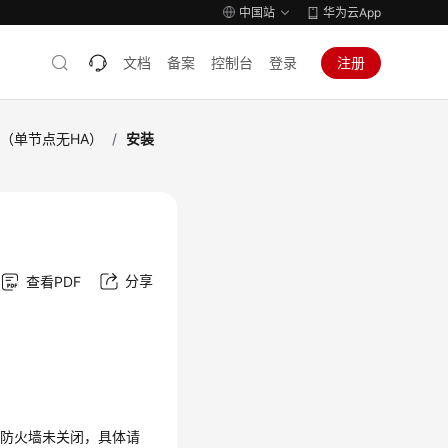
中国站
华为云App
文档
备案
控制台
登录
注册
NA（单节点无HA）
/
安装
分享
查看PDF
的防火墙未关闭，具体请