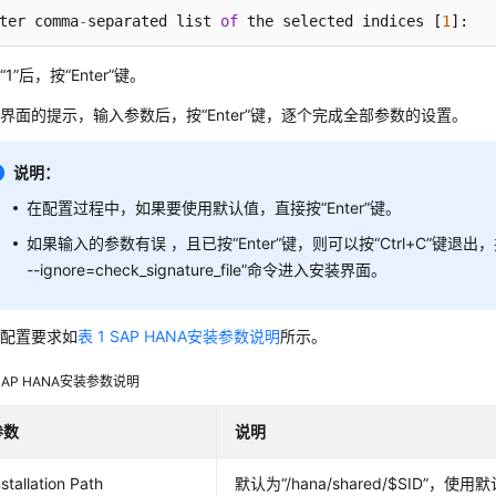
ter comma
-
separated list 
of
 the selected indices [
1
]:
入
“1”
后，按
“Enter”
键。
照界面的提示，输入参数后，按
“Enter”
键，逐个完成全部参数的设置。
说明：
在配置过程中，如果要使用默认值，直接按
“Enter”
键。
如果输入的参数有误 ，且已按
“Enter”
键，则可以按
“Ctrl+C”
键退出，
--ignore=check_signature_file”
命令进入安装界面。
数配置要求如
表 1 SAP HANA安装参数说明
所示。
SAP HANA安装参数说明
参数
说明
nstallation Path
默认为
“/hana/shared/$SID”
，使用默