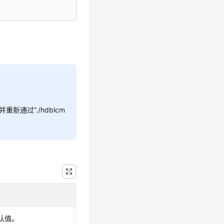
并重新通过
“./hdblcm
认值。