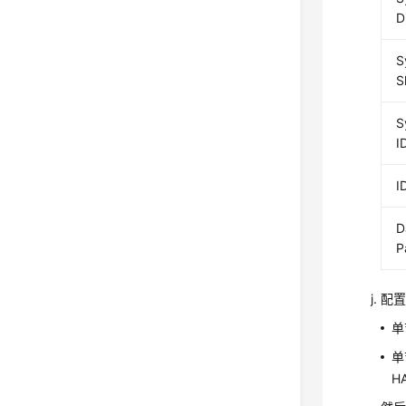
D
S
S
S
I
I
D
P
配
单
单
H