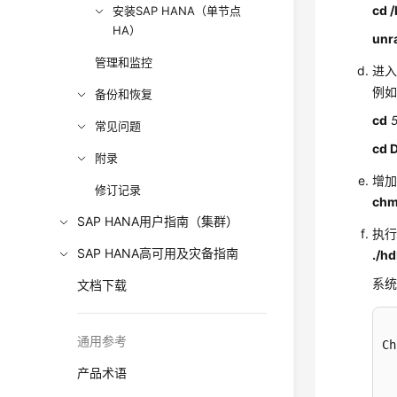
cd 
安装SAP HANA（单节点
HA）
unr
管理和监控
进
例
备份和恢复
cd
常见问题
cd 
附录
增
修订记录
chm
SAP HANA用户指南（集群）
执
SAP HANA高可用及灾备指南
./h
系
文档下载
通用参考
Ch
产品术语
  