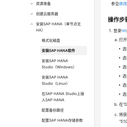
资源准备
参见
修
创建云服务器
操作步
安装SAP HANA（单节点无
HA）
登录
ht
打
格式化磁盘
选
安装SAP HANA软件
选
安装SAP HANA
选
Studio（Windows）
选
安装SAP HANA
Studio（Linux）
选
在SAP HANA Studio上接
选
入SAP HANA
在
“
配置备份路径
将获
配置SAP HANA存储参数
“51