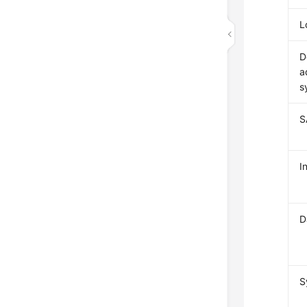
L
D
a
s
S
I
D
S