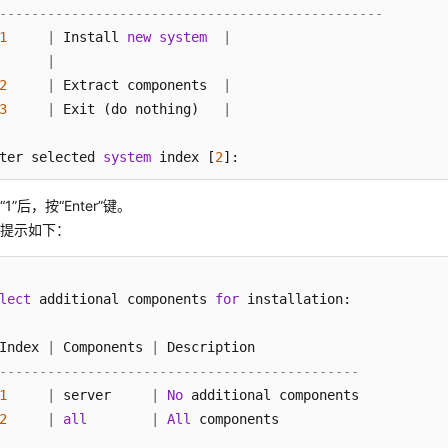
------------------------------------------------
1
|
 Install 
new
system
|
|
2
|
 Extract components  
|
3
|
 Exit (do nothing)   
|
ter selected 
system
 index [
2
]: 
入
“1”
后，按
“Enter”
键。
统提示如下：
lect
 additional components 
for
 installation:

Index 
|
 Components 
|
 Description

---------------------------------------------
1
|
 server     
|
No
 additional components

2
|
all
|
All
 components
