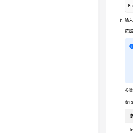
En
输
按
参
表1
I