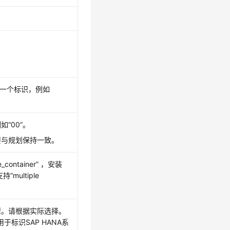
的一个标识，例如
例如
“00”
。
要与规划保持一致。
e_container”
，安装
支持
“multiple
类型。请根据实际选择。
于标识SAP HANA系