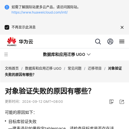
如需了解国际站更多云产品，请访问国际站。
https://www.huaweicloud.com/intl/
不再显示此消息
数据库和应用迁移 UGO
文档首页
/
数据库和应用迁移 UGO
/
常见问题
/
迁移项目
/
对象验证
失败的原因有哪些？
最
对象验证失败的原因有哪些？
新
动
更新时间：
2024-09-12 GMT+08:00
态
可能的原因如下：
产
目标库验证失败
品
—建表语句如果指定tablespace，请检查目标库是否存在该