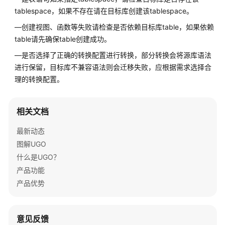
介
tablespace，如果不存在请在目标库创建该tablespace。
绍
—创建视图、函数等失败请检查是否依赖目标库table，如果依赖
快
table请先确保table创建成功。
速
—是否选择了正确的转换配置进行转换，部分转换会将源库语法
入
进行保留，目标库不兼容语法则会迁移失败，应根据需求选择合
门
理的转换配置。
用
户
相关文档
指
南
最新动态
图解UGO
最
什么是UGO？
佳
产品功能
实
产品优势
践
安
意见反馈
全