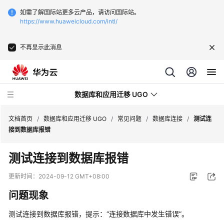
如需了解国际站更多云产品，请访问国际站。
https://www.huaweicloud.com/intl/
不再显示此消息
数据库和应用迁移 UGO
文档首页
/
数据库和应用迁移 UGO
/
常见问题
/
数据库连接
/
测试连
接到数据库报错
最
测试连接到数据库报错
新
动
更新时间：
2024-09-12 GMT+08:00
态
问题现象
产
测试连接到数据库报错，提示：“连接数据库中发生错误”。
品