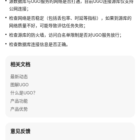
源数据库与UGO服务的网络是否打通，目前UGO连接源库仅支持
介
公网连接；
绍
检查网络是否稳定（包括丢包率、时延等指标），如果到源库的
快
网络质量不好，可能导致评估任务失败；
速
检查源库的防火墙，访问白名单限制是否对UGO服务放行；
入
检查数据库连接信息是否正确。
门
用
相关文档
户
指
最新动态
南
图解UGO
什么是UGO？
最
产品功能
佳
实
产品优势
践
安
意见反馈
全