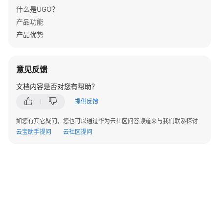
帮
什么是UGO？
助
产品功能
产品优势
文
档
下
意见反馈
载
文档内容是否对您有帮助？
通
提供反馈
用
如您有其它疑问，您也可以通过华为云社区问答频道来与我们联系探讨
参
云宝助手提问
云社区提问
考
产
品
术
语
责