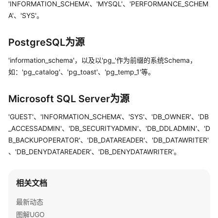
'INFORMATION_SCHEMA'、'MYSQL'、'PERFORMANCE_SCHEM
询
A'、'SYS'。
数
据
PostgreSQL为源
库
连
'information_schema'，以及以'pg_'作为前缀的系统Schema，
接
如：'pg_catalog'、'pg_toast'、'pg_temp_1'等。
评
Microsoft SQL Server为源
估
项
'GUEST'、'INFORMATION_SCHEMA'、'SYS'、'DB_OWNER'、'DB
目
_ACCESSADMIN'、'DB_SECURITYADMIN'、'DB_DDLADMIN'、'D
B_BACKUPOPERATOR'、'DB_DATAREADER'、'DB_DATAWRITER'
迁
、'DB_DENYDATAREADER'、'DB_DENYDATAWRITER'。
移
项
目
相关文档
视
最新动态
频
图解UGO