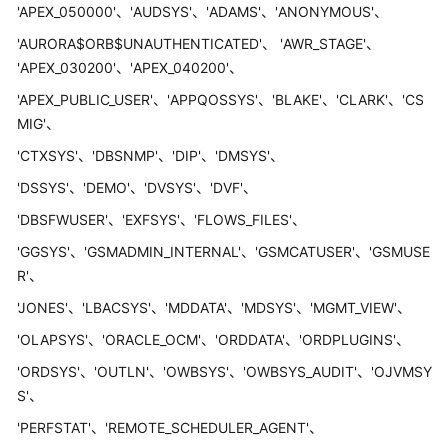
介
'APEX_050000'、'AUDSYS'、'ADAMS'、'ANONYMOUS'、
绍
'AURORA$ORB$UNAUTHENTICATED'、 'AWR_STAGE'、
'APEX_030200'、'APEX_040200'、
快
速
'APEX_PUBLIC_USER'、'APPQOSSYS'、'BLAKE'、'CLARK'、'CS
入
MIG'、
门
'CTXSYS'、'DBSNMP'、'DIP'、'DMSYS'、
'DSSYS'、'DEMO'、'DVSYS'、'DVF'、
用
户
'DBSFWUSER'、'EXFSYS'、'FLOWS_FILES'、
指
'GGSYS'、'GSMADMIN_INTERNAL'、'GSMCATUSER'、'GSMUSE
南
R'、
最
'JONES'、'LBACSYS'、'MDDATA'、'MDSYS'、'MGMT_VIEW'、
佳
'OLAPSYS'、'ORACLE_OCM'、'ORDDATA'、'ORDPLUGINS'、
实
践
'ORDSYS'、'OUTLN'、'OWBSYS'、'OWBSYS_AUDIT'、'OJVMSY
S'、
安
'PERFSTAT'、'REMOTE_SCHEDULER_AGENT'、
全