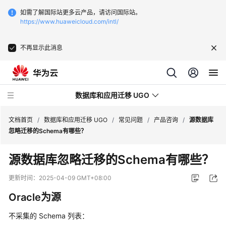
如需了解国际站更多云产品，请访问国际站。
https://www.huaweicloud.com/intl/
不再显示此消息
数据库和应用迁移 UGO
文档首页
/
数据库和应用迁移 UGO
/
常见问题
/
产品咨询
/
源数据库
忽略迁移的Schema有哪些？
最
源数据库忽略迁移的Schema有哪些？
新
动
更新时间：
2025-04-09 GMT+08:00
态
Oracle为源
产
不采集的 Schema 列表：
品