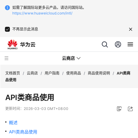
如需了解国际站更多云产品，请访问国际站。
https://www.huaweicloud.com/intl/
不再显示此消息
云商店
文档首页
/
云商店
/
用户指南
/
使用商品
/
商品使用说明
/
API类商
品使用
云
API类商品使用
商
店
更新时间：
2026-03-03 GMT+08:00
介
绍
概述
API类商品使用
用