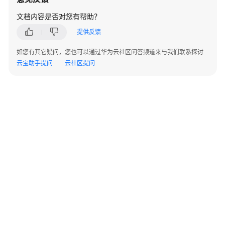
品
文档内容是否对您有帮助？
使
提供反馈
用
商
如您有其它疑问，您也可以通过华为云社区问答频道来与我们联系探讨
品
云宝助手提问
云社区提问
了
解
两
类
验
收
模
式
服
务
监
©2026 Huaweicloud.com 版权所有
黔ICP备20004760号-14
苏B2-20130048号
管
A2.B1.B2-20070312