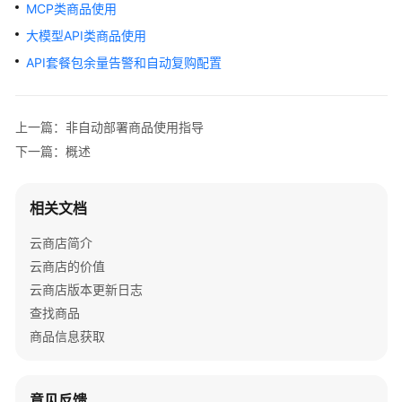
户
MCP类商品使用
指
大模型API类商品使用
南
API套餐包余量告警和自动复购配置
查
找
上一篇：非自动部署商品使用指导
与
了
下一篇：概述
解
商
相关文档
品
云商店简介
试
云商店的价值
用
商
云商店版本更新日志
品
查找商品
商品信息获取
购
买
商
意见反馈