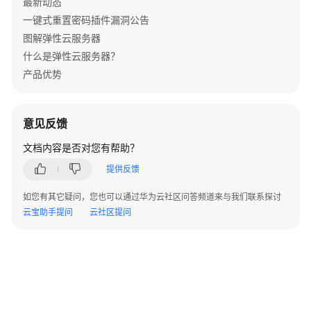
最新动态
安
全
一键式重置密码插件漏洞公告
方
图解弹性云服务器
法
什么是弹性云服务器？
产品优势
QingTian
系
统
意见反馈
组
件
文档内容是否对您有帮助？
提供反馈
QingTian
机
如您有其它疑问，您也可以通过华为云社区问答频道来与我们联系探讨
密
云宝助手提问
云社区提问
计
算
物
理
隔