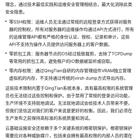
公
理念，通过技术最佳实践和运维安全管理相结合，最大化消除此类
告
安全隐患。
零SSH权限：运维人员无法通过常规的远程登录方式获得对服务
产
器的控制权，所有对服务器的运维操作均通过API方式进行，所有
品
的运维管理API都有严格的身份认证、授权、记录和审计，这些
介
API不支持为操作人员提供访问服务器上的客户数据。
绍
零抓包工具：服务器节点的OS经过极致裁剪，去除了TCPDump
计
等常用的抓包工具，避免租户的IO数据被监听或窃取。
费
零内存权限：通过QingTian自研的内存管理组件VRAM独立管理
说
虚拟机的内存，不支持通过传统的virsh dump方式导出内存。
明
这些技术限制内置于QingTian系统本身，具有最高权限的系统管理
快
员也无法绕过这些控制和保护。由于禁用了常规的登录访问功能，
速
生产环境不支持就地调试。无法就地调试会给技术人员带来不便，
入
但我们坚信这对我们的客户来说是更好的权衡。因此，我们必须在
门
生产发布之前保持高标准的系统质量和测试。
云基础设施安全还依赖于多个关键系统的根密钥保护。根密钥保护
用
需要应对各种威胁媒介，包括来自拥有最高权限的内部人员的潜在
户