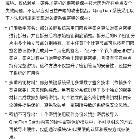
指
威胁。仅依赖单一硬件加密机的根密钥保护技术因为存在单点安全
南
失效问题，不足以应对日益严峻的攻击挑战。QingTian 系统采用以
下方法和措施来实现对关键系统密钥的保护：
最
门限数字签名：部分关键系统采用门限数字签名算法对签名密钥
佳
进行拆分，并在拆分后将原始密钥彻底销毁。拆分后的N个密钥分
实
片由多个独立节点分别持有，其中任意T个计算节点可以按照门限
践
签名协议协作完成对一个消息的签名，而少于T个节点则无法进行
签名。签名过程中自始至终不会出现完整密钥，且没有任意单点
技
持有完整密钥。这种方法不仅提升了密钥管理的安全性，还提升
术
白
了系统的可用性。
皮
多重密钥材料：部分关键系统采用多重数字签名技术（依赖多个
书
签名密钥）来实现防篡改。另有部分系统则基于多个独立的密钥
材料合成数据加解密密钥。每个独立的签名密钥或密钥材料由安
QingTian
全硬件提供保护，避免攻破单一密钥所导致的系统性安全风险。
系
密钥不可导出：工作密钥使用硬件身份公钥加密后被导入
统
QingTian Cards内置的硬件密钥保护模块中，不可以明文的方式
安
全
再被导出硬件，仅能通过模块API以受限的认证和授权方式被使
技
用。