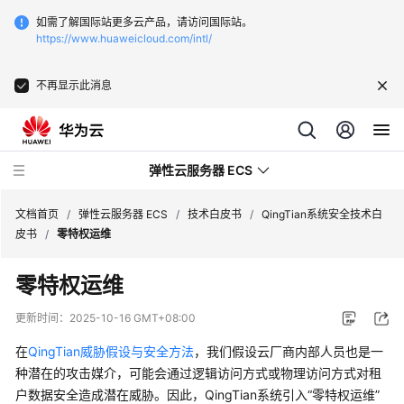
如需了解国际站更多云产品，请访问国际站。
https://www.huaweicloud.com/intl/
不再显示此消息
弹性云服务器 ECS
文档首页
/
弹性云服务器 ECS
/
技术白皮书
/
QingTian系统安全技术白
皮书
/
零特权运维
最
零特权运维
新
动
更新时间：
2025-10-16 GMT+08:00
态
在
QingTian威胁假设与安全方法
，我们假设云厂商内部人员也是一
服
种潜在的攻击媒介，可能会通过逻辑访问方式或物理访问方式对租
务
户数据安全造成潜在威胁。因此，QingTian系统引入“零特权运维”