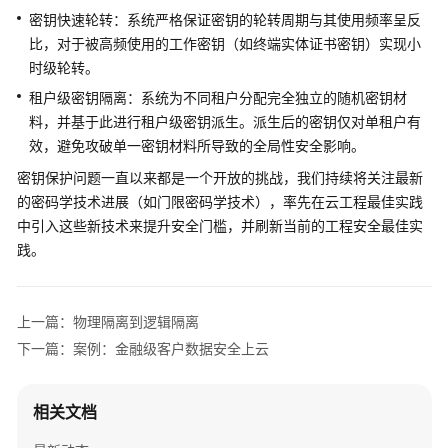
术
密钥快速轮转：系统严格保证密钥的轮转周期与其使用频率呈反
白
比，对于被高频使用的工作密钥（如终端实体证书密钥）实现小
皮
时级轮转。
书
租户级密钥隔离：系统为不同租户分配完全独立的随机密钥材
引
料，并基于此进行租户级密钥派生。派生后的密钥仅对单租户有
言
效，避免攻破单一密钥材料所导致的全局性安全影响。
密钥保护问题一直以来都是一个开放的挑战，我们持续将关注最新
QingTian
的密码学技术进展（如门限密码学技术），率先在云工程最佳实践
系
中引入这些新技术来提升安全门槛，并刷新当前的工程安全最佳实
统
践。
简
介
上一篇：物理隔离到逻辑隔离
QingTian
威
下一篇：案例：金融级客户数据安全上云
胁
假
设
相关文档
与