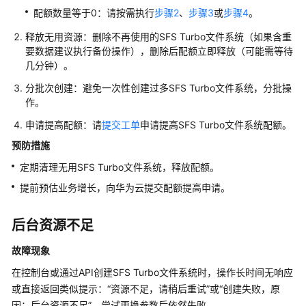
统
配额数量等于0：请按需执行
步骤2
、
步骤3
或
步骤4
。
写
释放无用资源：删除不再使用的SFS Turbo文件系统（如果含重
入
要数据建议执行备份操作），删除后配额立即释放（可能需等待
失
几分钟）。
败
分批次创建：避免一次性创建过多SFS Turbo文件系统，分批操
作。
SFS
Turbo
申请提高配额：请
提交工单
申请提高SFS Turbo文件系统配额。
文
预防措施
件
系
定期清理无用SFS Turbo文件系统，释放配额。
统
提前预估业务增长，向华为云提交配额提高申请。
挂
载
后台资源不足
时
提
故障现象
示
wrong
在控制台或通过API创建SFS Turbo文件系统时，操作长时间无响应
fs
或直接返回类似提示：“资源不足，请稍后重试”或“创建失败，原
type，
因：后台资源不足”，尝试更换参数后依然失败。