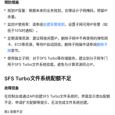
预防措施
开
挂
规划IP容量：根据未来的业务规划，合理设计子网掩码，预留IP
载
余量。
监控IP使用率：请参阅
创建告警规则
，设置子网可用IP告警（如
云
低于10%时通知）。
服
务
定期清理资源：建议释放闲置IP，删除子网中不再使用的弹性网
器
卡、ECS等资源，等待IP自动回收。删除子网操作请参阅
删除子
无
网
章节。
法
使用独立子网：对于SFS Turbo等存储服务，建议划分子网专门
访
用于SFS Turbo文件系统挂载，避免与计算资源同占IP。
问
SFS
Turbo
SFS Turbo文件系统配额不足
文
故障现象
件
系
在控制台或通过API创建SFS Turbo文件系统时，界面显示类似配额
统
不足、申请扩大配额等提示，无法完成文件系统创建。
SFS
图3
配额不足