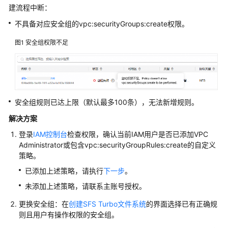
实
建流程中断：
践
不具备对应安全组的vpc:securityGroups:create权限。
API
图1
安全组权限不足
参
考
SDK
参
安全组规则已达上限（默认最多100条），无法新增规则。
考
解决方案
场
登录
IAM控制台
检查权限，确认当前IAM用户是否已添加VPC
景
Administrator或包含vpc:securityGroupRules:create的自定义
代
策略。
码
已添加上述策略，请执行
下一步
。
示
例
未添加上述策略，请联系主账号授权。
更换安全组：在
创建SFS Turbo文件系统
的界面选择已有正确规
常
则且用户有操作权限的安全组。
见