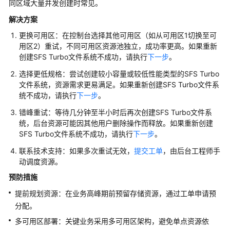
同区域大量并发创建时常见。
能
访
解决方案
问
更换可用区：在控制台选择其他可用区（如从可用区1切换至可
此
用区2）重试，不同可用区资源池独立，成功率更高。如果重新
共
创建SFS Turbo文件系统不成功，请执行
下一步
。
享
文
选择更低规格：尝试创建较小容量或较低性能类型的SFS Turbo
件
文件系统，资源需求更易满足。如果重新创建SFS Turbo文件系
夹
统不成功，请执行
下一步
。
错峰重试：等待几分钟至半小时后再次创建SFS Turbo文件系
访
统，后台资源可能因其他用户删除操作而释放。如果重新创建
问
SFS Turbo文件系统不成功，请执行
下一步
。
文
联系技术支持：如果多次重试无效，
提交工单
，由后台工程师手
件
动调度资源。
无
权
预防措施
限
提前规划资源：在业务高峰期前预留存储资源，通过工单申请预
分配。
跨
客
多可用区部署：关键业务采用多可用区架构，避免单点资源依