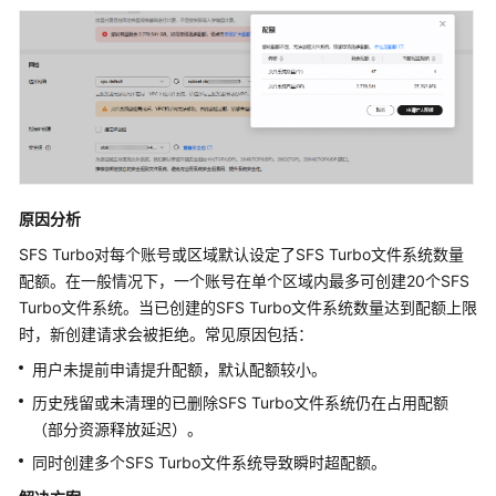
Turbo
文
件
系
统
出
现
异
常
原因分析
状
态
SFS Turbo对每个账号或区域默认设定了SFS Turbo文件系统数量
配额。在一般情况下，一个账号在单个区域内最多可创建20个SFS
挂
Turbo文件系统。当已创建的SFS Turbo文件系统数量达到配额上限
载
时，新创建请求会被拒绝。常见原因包括：
至
用户未提前申请提升配额，默认配额较小。
两
种
历史残留或未清理的已删除SFS Turbo文件系统仍在占用配额
服
（部分资源释放延迟）。
务
同时创建多个SFS Turbo文件系统导致瞬时超配额。
器