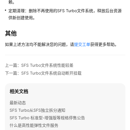
户
赖。
端
定期清理：删除不再使用的SFS Turbo文件系统，释放后台资源
访
供新创建使用。
问
提
示
其他
不
如果上述方法均不能解决您的问题，请
提交工单
获得更多帮助。
存
在
或
不
上一篇：SFS Turbo文件系统性能较差
完
下一篇：SFS Turbo文件系统自动断开挂载
整
视
相关文档
频
最新动态
帮
助
SFS Turbo从SFS独立拆分通知
SFS Turbo 标准型-增强版等规格停售公告
文
什么是高性能弹性文件服务
档