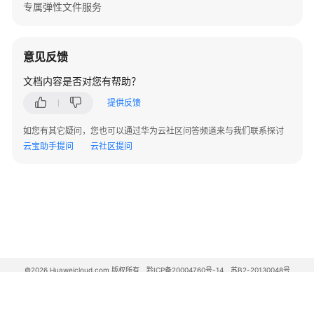
专属弹性文件服务
下
载
意见反馈
通
文档内容是否对您有帮助？
用
提供反馈
参
考
如您有其它疑问，您也可以通过华为云社区问答频道来与我们联系探讨
云宝助手提问
云社区提问
产
品
术
语
责
任
共
©2026 Huaweicloud.com 版权所有
黔ICP备20004760号-14
苏B2-20130048号
担
A2.B1.B2-20070312
增值电信业务经营许可证：B1.B2-20200593 | 代理域名注册服务机构：新网、西数
电子营业执照
贵公网安备 52990002000093号
云