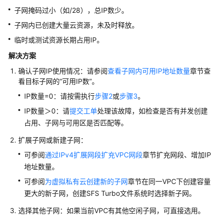
SFS
子网掩码过小（如/28），总IP数少。
Turbo
子网内已创建大量云资源，未及时释放。
文
临时或测试资源长期占用IP。
件
系
解决方案
统
确认子网IP使用情况：请参阅
查看子网内可用IP地址数量
章节查
创
看目标子网的“可用IP数”。
建
失
IP数量=0：请按需执行
步骤2
或
步骤3
。
败
IP数量＞0：请
提交工单
处理该故障，如检查是否有并发创建
占用、子网与可用区是否匹配等。
SFS
Turbo
扩展子网或新建子网：
文
可参阅
通过IPv4扩展网段扩充VPC网段
章节扩充网段、增加IP
件
地址数量。
系
可参阅
为虚拟私有云创建新的子网
章节在同一VPC下创建容量
统
更大的新子网，创建SFS Turbo文件系统时选择新子网。
自
动
选择其他子网：如果当前VPC有其他空闲子网，可直接选用。
断