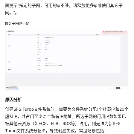
面提示“指定的子网，可用的ip不够，请释放更多ip或使用其它子
文
网。”。
件
系
图2
子网IP不足
统
挂
载
失
败
SFS
Turbo
文
件
系
统
原因分析
性
创建SFS Turbo文件系统时，需要为文件系统分配1个挂载IP和20个
能
虚拟IP，共占用至少21个私有IP地址。所选子网的可用IP数如果已
较
被其他云资源（如ECS、ELB、RDS等）占用，则无法为新SFS
差
Turbo文件系统分配IP，导致创建失败。常见场景包括：