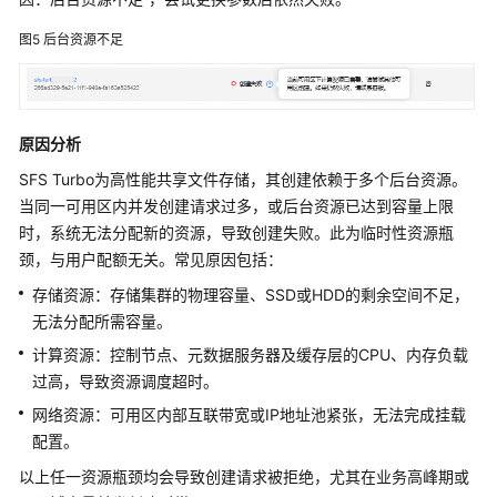
bad
option
图5
后台资源不足
使
用
Windows
原因分析
系
SFS Turbo为高性能共享文件存储，其创建依赖于多个后台资源。
统
当同一可用区内并发创建请求过多，或后台资源已达到容量上限
挂
时，系统无法分配新的资源，导致创建失败。此为临时性资源瓶
载
颈，与用户配额无关。常见原因包括：
SFS
Turbo
存储资源：存储集群的物理容量、SSD或HDD的剩余空间不足，
文
无法分配所需容量。
件
计算资源：控制节点、元数据服务器及缓存层的CPU、内存负载
系
过高，导致资源调度超时。
统
时
网络资源：可用区内部互联带宽或IP地址池紧张，无法完成挂载
提
配置。
示
以上任一资源瓶颈均会导致创建请求被拒绝，尤其在业务高峰期或
不