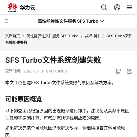
高性能弹性文件服务 SFS Turbo
文档首页
/
高性能弹性文件服务 SFS Turbo
/
故障排除
/
SFS Turbo文件
系统创建失败
最
SFS Turbo文件系统创建失败
新
动
更新时间：
2026-07-31 GMT+08:00
态
本文介绍创建SFS Turbo文件系统失败的原因及解决方案。
服
务
可能原因概览
公
告
以下排查思路根据原因的出现概率进行排序，建议您从高频率原因
往低频率原因排查，可帮助您快速找到故障的原因。
产
如果解决完某个可能原因仍未解决故障，请继续排查其他可能原
品
因。