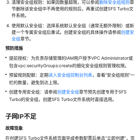
问
清理安全组规则：如果因数量超限，可以参阅
删除安全组规则
章
题
节删除该安全组中不再使用的规则后，再重试创建SFS Turbo文
件系统。
故
使用默认安全组：选择系统默认安全组（通常无额外限制）或新
障
建一个专属安全组后重试。创建安全组的具体操作请参阅
创建安
排
全组
章节。
除
预防措施
SFS
提前授权：为负责存储管理的IAM用户授予VPC Administrator或
Turbo
包含vpc:securityGroups:create的细化安全组规则管理权限。
文
预留规则配额：定期
进入安全组控制台列表
，查看“安全组规则”一
件
栏的数量，避免到达上限。
系
统
创建专用安全组：请参阅
创建安全组
章节预先创建专用于SFS
挂
Turbo的安全组，创建SFS Turbo文件系统时直接选用。
载
超
子网IP不足
时
故障现象
SFS
在创建SFS Turbo文件系统页面完成参数配置后单击“立即创建”，页
Turbo