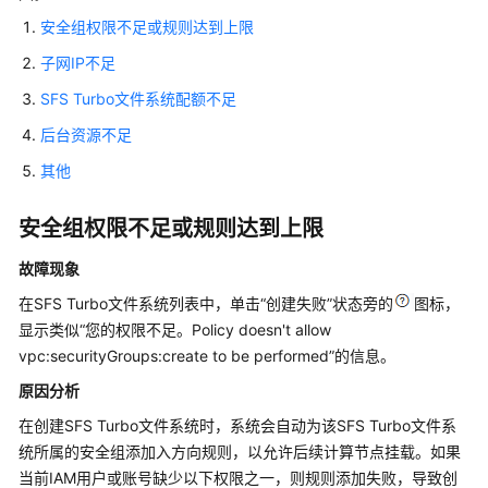
介
绍
安全组权限不足或规则达到上限
子网IP不足
计
费
SFS Turbo文件系统配额不足
说
后台资源不足
明
其他
快
速
安全组权限不足或规则达到上限
入
故障现象
门
在SFS Turbo文件系统列表中，单击“创建失败”状态旁的
图标，
用
显示类似“您的权限不足。Policy doesn't allow
户
vpc:securityGroups:create to be performed”的信息。
指
原因分析
南
在创建SFS Turbo文件系统时，系统会自动为该SFS Turbo文件系
最
统所属的安全组添加入方向规则，以允许后续计算节点挂载。如果
佳
当前IAM用户或账号缺少以下权限之一，则规则添加失败，导致创