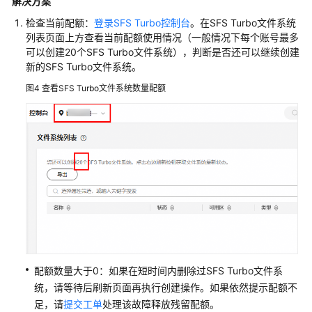
解决方案
系
统
检查当前配额：
登录SFS Turbo控制台
。在SFS Turbo文件系统
的
列表页面上方查看当前配额使用情况（一般情况下每个账号最多
SFS
可以创建20个SFS Turbo文件系统），判断是否还可以继续创建
Turbo
新的SFS Turbo文件系统。
文
图4
查看SFS Turbo文件系统数量配额
件
系
统
无
法
写
入
数
据
SFS
Turbo
配额数量大于0：如果在短时间内删除过SFS Turbo文件系
文
统，请等待后刷新页面再执行创建操作。如果依然提示配额不
件
足，请
提交工单
处理该故障释放残留配额。
系