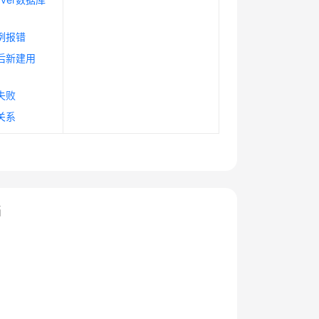
实例报错
实例后新建用
换失败
制关系
档