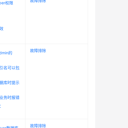
故障排除
per权限
生效
故障排除
admin的
时索引名可以包
问数据库时提示
执行业务时报错
错：
故障排除
rver数据库