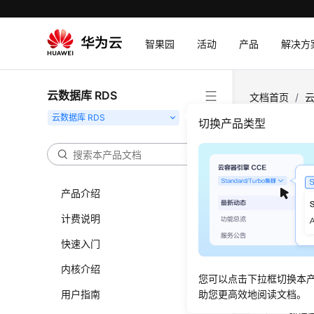
智果园
活动
产品
解决方
云数据库 RDS
文档首页
/
云
切换产品类型
故障
更新时间
产品介绍
计费说明
本文介绍云
快速入门
内核介绍
您可以点击下拉框切换本
产品类
用户指南
助您更高效地阅读文档。