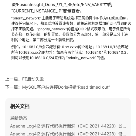
指
录
/FusionInsight_Doris_*/1_*_BE/etc/ENV_VARS”中的
南
“CURRENT_INSTANCE_IP”变量查看。
“priority_network”主要用于帮助系统选择正确的网卡IP作为FE或BE的IP，
组
建议任何情况下，都显式地设置该参数，避免后续机器增加新网卡导致IP选
择不正确问题。“priority_network”的值是CIDR格式表示的，用于保证所有
件
节点都可以使用统一的配置值。参数值分为两部分，第一部分是点分十进
操
制的IP地址，第二部分是一个前缀长度。
作
例如，10.168.1.0/8会匹配所有10.xx.xx.xx的IP地址；10.168.1.0/16会匹配
指
所有10.168.xx.xx的IP地址；如果有两个节点：10.168.10.1和10.168.10.2，
南
则可以使用10.168.10.0/24来作为 “priority_network”的值。
（LTS
版）
上一篇：FE启动失败
组
下一篇：MySQL客户端连接Doris报错“Read timed out”
件
操
作
相关文档
指
南
最新动态
（普
Apache Log4j2 远程代码执行漏洞（CVE-2021-44228）公告
通
Apache Log4j2 远程代码执行漏洞（CVE-2021-44228）修复指导