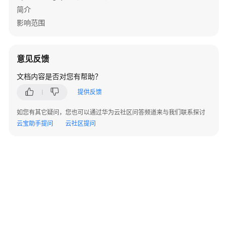
版）
简介
影响范围
最
佳
实
意见反馈
践
文档内容是否对您有帮助？
开
提供反馈
发
指
如您有其它疑问，您也可以通过华为云社区问答频道来与我们联系探讨
南
云宝助手提问
云社区提问
API
参
考
SDK
参
考