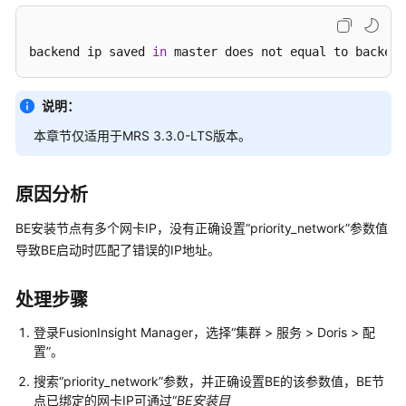
公
告
backend ip saved 
in
 master does not equal to backend
产
品
说明：
介
绍
本章节仅适用于MRS 3.3.0-LTS版本。
计
费
原因分析
说
BE安装节点有多个网卡IP，没有正确设置“priority_network”参数值
明
导致BE启动时匹配了错误的IP地址。
快
速
处理步骤
入
门
登录FusionInsight Manager，选择“集群 > 服务 > Doris > 配
置”。
用
搜索“priority_network”参数，并正确设置BE的该参数值，BE节
户
点已绑定的网卡IP可通过“
BE安装目