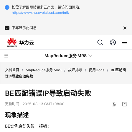
如需了解国际站更多云产品，请访问国际站。
https://www.huaweicloud.com/intl/
不再显示此消息
MapReduce服务 MRS
文档首页
/
MapReduce服务 MRS
/
故障排除
/
使用Doris
/
BE匹配错
误IP导致启动失败
最
BE匹配错误IP导致启动失败
新
动
更新时间：
2025-08-13 GMT+08:00
态
现象描述
服
BE实例启动失败，报错：
务