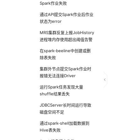
Spark作业失败
通过API提交Spark作业后作业
状态为error
MRS集群反复上报JobHistory
进程堆内存使用超出阈值告警
在spark-beeline中创建或删
除表失败
集群外节点提交Spark作业时
报错无法连接Driver
运行Spark任务发现大量
shuffle结果丢失
JDBCServer长时间运行导致
磁盘空间不足
通过spark-shell加载数据到
Hive表失败