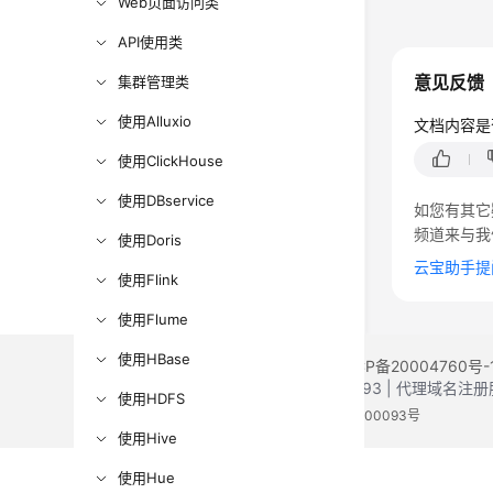
Web页面访问类
API使用类
意见反馈
集群管理类
使用Alluxio
文档内容是
使用ClickHouse
使用DBservice
如您有其它
频道来与我
使用Doris
云宝助手提
使用Flink
使用Flume
使用HBase
©2026 Huaweicloud.com 版权所有
黔ICP备20004760号-
增值电信业务经营许可证：B1.B2-20200593 | 代理域名
使用HDFS
电子营业执照
贵公网安备 52990002000093号
使用Hive
使用Hue