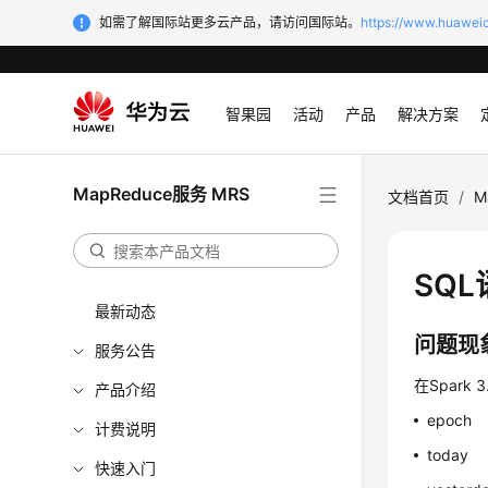
如需了解国际站更多云产品，请访问国际站。
https://www.huaweic
智果园
活动
产品
解决方案
MapReduce服务 MRS
文档首页
/
M
SQL
最新动态
问题现
服务公告
在Spark
产品介绍
epoch
计费说明
today
快速入门