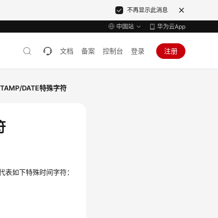
不再显示此消息
中国站
华为云App
文档
备案
控制台
登录
注册
TAMP/DATE特殊字符
符
，其中*代表如下特殊时间字符：