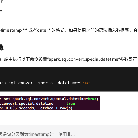
ay
w
imestamp '*' 或者date '*'的格式，如果使用之前的语法插入数据表，
骤
户端中执行以下命令设置“spark.sql.convert.special.datetime”
ark.sql.convert.special.datetime=
true
;
上一篇：建表语句分区列为timestamp时，使用非标准格式的时间指定分区查询表统计失败