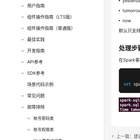
yesterd
用户指南
tomorro
组件操作指南（LTS版）
now
组件操作指南（普通版）
默认只支持t
最佳实践
处理步
开发指南
在Spark客
API参考
SDK参考
场景代码示例
set
 sp
常见问题
故障排除
账号密码类
账号权限类