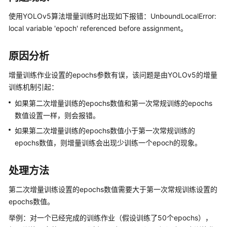
公
告
使用YOLOv5算法增量训练时出现如下报错：UnboundLocalError:
local variable 'epoch' referenced before assignment。
产
品
原因分析
介
绍
增量训练作业设置的epochs参数有误，该问题是由YOLOv5的增量
训练机制引起：
计
如果第二次增量训练的epochs数值和第一次常规训练的epochs
费
数值设置一样，则会报错。
说
明
如果第二次增量训练的epochs数值小于第一次常规训练的
epochs数值，则增量训练会出现少训练一个epoch的现象。
快
速
处理方法
入
门
第二次增量训练设置的epochs数值需要大于第一次常规训练设置的
epochs数值。
数
举例：对一个已经完成的训练作业（假设训练了50个epochs），
据