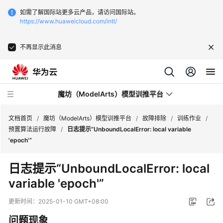
如需了解国际站更多云产品，请访问国际站。
https://www.huaweicloud.com/intl/
不再显示此消息
魔坊（ModelArts）模型训推平台
文档首页
/
魔坊（ModelArts）模型训推平台
/
故障排除
/
训练作业
/
预置算法运行故障
/
日志提示“UnboundLocalError: local variable
'epoch'”
最
新
日志提示“UnboundLocalError: local
动
variable 'epoch'”
态
更新时间：
2025-01-10 GMT+08:00
服
务
问题现象