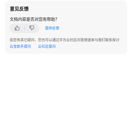
评
意见反馈
测
文档内容是否对您有帮助？
模
提供反馈
型
调
如您有其它疑问，您也可以通过华为云社区问答频道来与我们联系探讨
用
云宝助手提问
云社区提问
镜
像
管
理
算
力
资
源
管
理