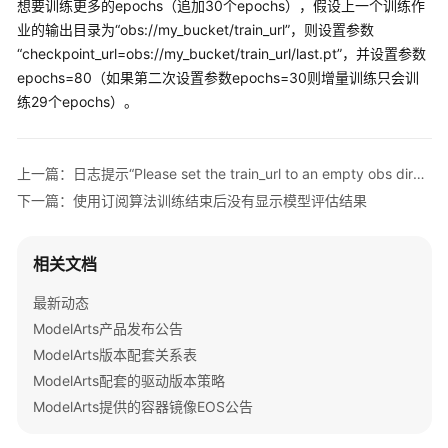
想要训练更多的epochs（追加30个epochs），假设上一个训练作
准
业的输出目录为
“obs://my_bucket/train_url”
，则设置参数
备
“checkpoint_url=obs://my_bucket/train_url/last.pt”
，并设置参数
模
epochs=80（如果第二次设置参数epochs=30则增量训练只会训
型
练29个epochs）。
开
发
上一篇：日志提示“Please set the train_url to an empty obs directory”
模
下一篇：使用订阅算法训练结束后没有显示模型评估结果
型
训
练
相关文档
推
最新动态
理
ModelArts产品发布公告
部
ModelArts版本配套关系表
署
ModelArts配套的驱动版本策略
ModelArts提供的容器镜像EOS公告
模
型