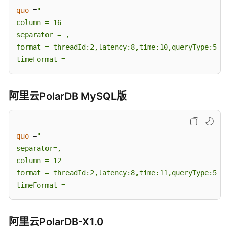
灾
quo
 =
"

备
column = 16

separator = ,

录
format = threadId:2,latency:8,time:10,queryType:5,sq
制
timeFormat =
回
放
阿里云PolarDB MySQL版
回
放
方
案
quo
 =
"

概
separator=,

览
column = 12

format = threadId:2,latency:8,time:11,queryType:5,sq
本
timeFormat =
云
入
阿里云PolarDB-X1.0
云