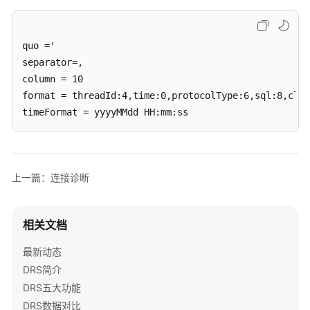
通
quo ='

用
separator=,

参
考
column = 10

format = threadId:4,time:0,protocolType:6,sql:8,clie
产
timeFormat = yyyyMMdd HH:mm:ss
品
术
语
上一篇：连接诊断
责
任
共
相关文档
担
最新动态
云
DRS简介
服
DRS五大功能
务
DRS数据对比