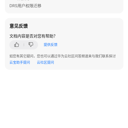
等
DRS用户权限迁移
级
协
议
意见反馈
（SLA）
文档内容是否对您有帮助？
白
皮
提供反馈
书
如您有其它疑问，您也可以通过华为云社区问答频道来与我们联系探讨
资
云宝助手提问
云社区提问
源
支
持
区
域
系
©2026 Huaweicloud.com 版权所有
黔ICP备20004760号-14
苏B2-20130048号
统
A2.B1.B2-20070312
权
增值电信业务经营许可证：B1.B2-20200593 | 代理域名注册服务机构：新网、西数
限
电子营业执照
贵公网安备 52990002000093号