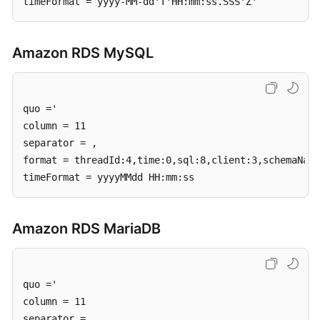
timeFormat = yyyy-MM-dd'T'HH:mm:ss.SSS'Z'
安
全
白
Amazon RDS MySQL
皮
书
API
quo ='

参
column = 11

考
separator = ,

format = threadId:4,time:0,sql:8,client:3,schemaName
SDK
timeFormat = yyyyMMdd HH:mm:ss
参
考
Amazon RDS MariaDB
场
景
代
码
quo ='

示
column = 11

例
separator = ,
