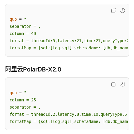
任
务
quo
 = 
"

管
separator = ,

理
column = 40

format = threadId:5,latency:21,time:27,queryType:28,
标
formatMap = {sql:[log,sql],schemaName: [db,db_name],
签
管
理
阿里云PolarDB-X2.0
连
接
诊
quo
 = 
"

断
column = 25

separator = ,

审
format = threadId:2,latency:8,time:10,queryType:5,sq
计
formatMap = {sql:[log,sql],schemaName: [db,db_name],
日
志