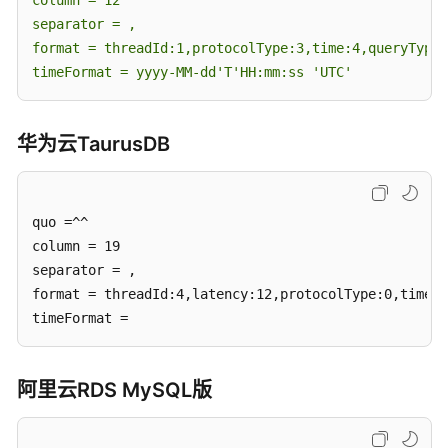
column = 12

工
separator = ,

作
format = threadId:1,protocolType:3,time:4,queryType:
timeFormat = yyyy-MM-dd'T'HH:mm:ss 'UTC'
实
时
同
华为云
TaurusDB
步
实
时
quo =^^

迁
column = 19

移
separator = ,

format = threadId:4,latency:12,protocolType:0,time:2
备
timeFormat =
份
迁
移
阿里云RDS MySQL版
实
时