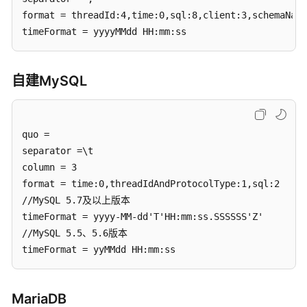
format = threadId:4,time:0,sql:8,client:3,schemaName
常
timeFormat = yyyyMMdd HH:mm:ss
见
问
题
自建MySQL
故
障
排
quo = 

除
separator =\t

column = 3

视
format = time:0,threadIdAndProtocolType:1,sql:2

频
//MySQL 5.7及以上版本

帮
timeFormat = yyyy-MM-dd'T'HH:mm:ss.SSSSSS'Z'

助
//MySQL 5.5、5.6版本

timeFormat = yyMMdd HH:mm:ss
文
档
下
MariaDB
载