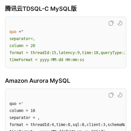
格
腾讯云TDSQL-C MySQL版
式
说
明
quo
 =
"

数
separator=,

据
column = 20

订
format = threadId:15,latency:9,time:18,queryType:2,s
阅
timeFormat = yyyy-MM-dd HH:mm:ss
校
验
Amazon Aurora MySQL
任
务
最
quo ='

佳
column = 10

实
separator = ,

践
format = threadId:4,time:0,sql:8,client:3,schemaName