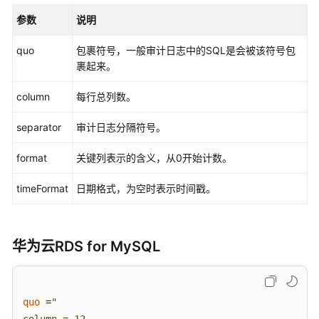
介
参数
说明
绍
quo
包裹符号，一般审计日志中的SQL是会被该符号包
计
裹起来。
费
说
column
每行总列数。
明
separator
审计日志分隔符号。
快
速
format
关键列表示的含义，从0开始计数。
入
门
timeFormat
日期格式，为空时表示时间戳。
用
户
华为云RDS for MySQL
指
南
准
quo
 =
"

备