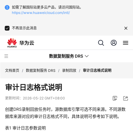
如需了解国际站更多云产品，请访问国际站。
https://www.huaweicloud.com/intl/
不再显示此消息
数据复制服务 DRS
文档首页
/
数据复制服务 DRS
/
录制回放
/
审计日志格式说明
审计日志格式说明
最
新
更新时间：
2026-05-22 GMT+08:00
动
态
创建DRS录制回放任务时，源数据库引擎可选不同来源。不同源数
据库来源对应的审计日志格式不同，具体说明可参考如下说明。
产
表1
审计日志参数说明
品