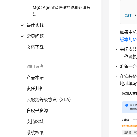
MgC Agent错误码描述和处理方
法
cat
 /
最佳实践
如果主机
常见问题
版本的M
文档下载
关闭安装
工作流
通用参考
准备一台用
在安装M
产品术语
地址填写用
责任共担
云服务等级协议（SLA）
白皮书资源
支持区域
系统权限