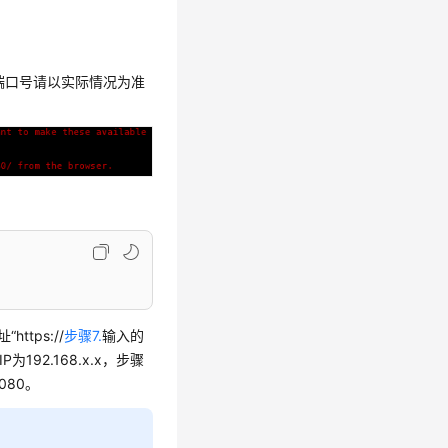
的端口号请以实际情况为准
tps://
步骤7.
输入的
192.168.x.x，步骤
7080。