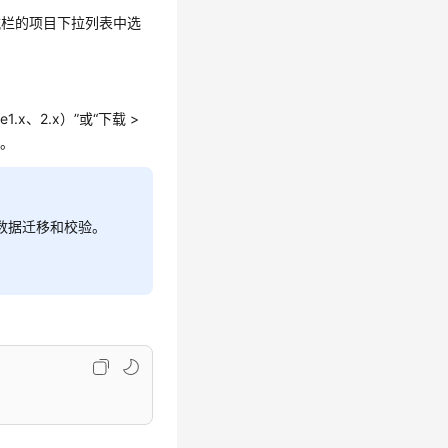
航栏的项目下拉列表中选
1.x、2.x）”或“下载 >
机。
路的数据迁移和校验。