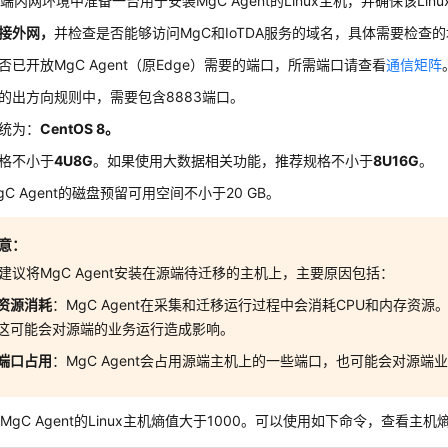
端内网环境中准备一台用于安装MgC Agent的Linux主机，并确保该Li
接外网，
并检查是否能够访问MgC和IoTDA服务的域名，具体需要检查
否已开放MgC Agent（原Edge）需要的端口，所需端口请查看
通信矩阵
的出方向规则中，需要包含8883端口。
统为：
CentOS 8。
格不小于
4U8G
。如果使用大数据相关功能，推荐规格不小于
8U16G
。
gC Agent的磁盘预留可用空间不小于20 GB。
意：
建议将MgC Agent安装在源端待迁移的主机上，主要原因包括：
资源消耗
：MgC Agent在采集和迁移运行过程中会消耗CPU和内存资
这可能会对源端的业务运行造成影响。
端口占用
：MgC Agent会占用源端主机上的一些端口，也可能会对源端
MgC Agent的Linux主机熵值大于1000。可以使用如下命令，查看主机