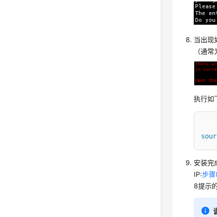
当出现
（通常为
执行如
sour
安装完成
IP:
步骤8
8提示的端