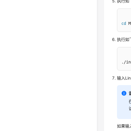
执行如下
cd
 M
执行如下
./in
输入Li
如果输