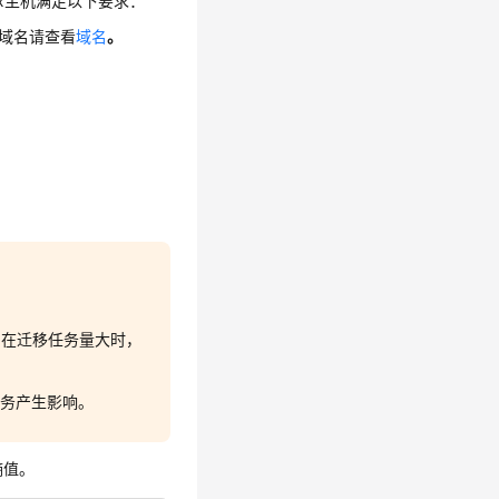
nux主机满足以下要求：
的域名请查看
域名
。
。
源。在迁移任务量大时，
业务产生影响。
熵值。