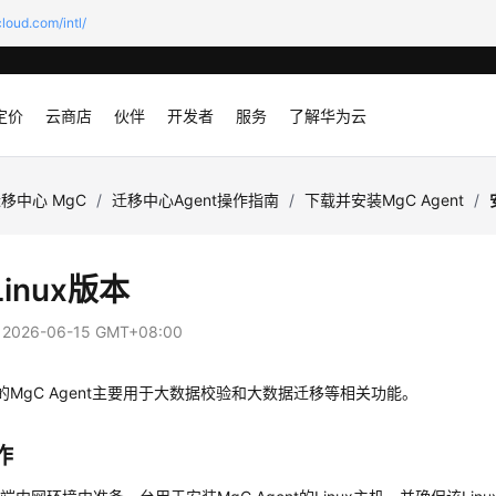
loud.com/intl/
定价
云商店
伙伴
开发者
服务
了解华为云
移中心 MgC
/
迁移中心Agent操作指南
/
下载并安装MgC Agent
/
inux版本
：
2026-06-15 GMT+08:00
版本的MgC Agent主要用于大数据校验和大数据迁移等相关功能。
作