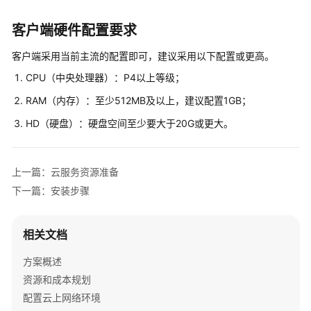
字
化
客户端硬件配置要求
工
厂
客户端采用当前主流的配置即可，建议采用以下配置或更高。
解
CPU（中央处理器）：P4以上等级；
决
方
RAM（内存）：至少512MB及以上，建议配置1GB；
案
HD（硬盘）：硬盘空间至少要大于20G或更大。
方
案
上一篇：云服务资源准备
概
下一篇：安装步骤
述
资
相关文档
源
和
方案概述
成
资源和成本规划
本
配置云上网络环境
规