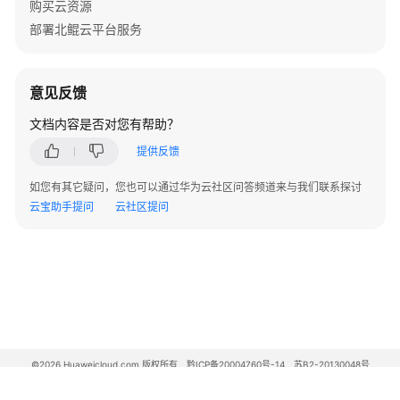
划
购买云资源
部署北鲲云平台服务
实
施
步
意见反馈
骤
文档内容是否对您有帮助？
云
提供反馈
服
务
如您有其它疑问，您也可以通过华为云社区问答频道来与我们联系探讨
资
云宝助手提问
云社区提问
源
准
备
应
用
程
序
©2026 Huaweicloud.com 版权所有
黔ICP备20004760号-14
苏B2-20130048号
A2.B1.B2-20070312
部
增值电信业务经营许可证：B1.B2-20200593 | 代理域名注册服务机构：新网、西数