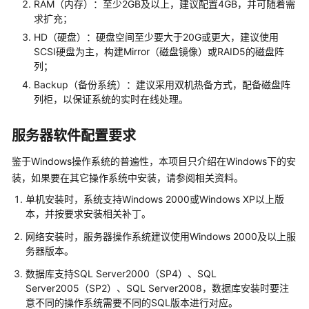
RAM（内存）：至少2GB及以上，建议配置4GB，并可随着需
云
求扩充；
智
HD（硬盘）：硬盘空间至少要大于20G或更大，建议使用
数
SCSI硬盘为主，构建Mirror（磁盘镜像）或RAID5的磁盘阵
产
列；
品
Backup（备份系统）：建议采用双机热备方式，配备磁盘阵
企
列柜，以保证系统的实时在线处理。
划
数
字
服务器软件配置要求
化
鉴于Windows操作系统的普遍性，本项目只介绍在Windows下的安
解
决
装，如果要在其它操作系统中安装，请参阅相关资料。
方
单机安装时，系统支持Windows 2000或Windows XP以上版
案
本，并按要求安装相关补丁。
网络安装时，服务器操作系统建议使用Windows 2000及以上服
天
务器版本。
心
天
数据库支持SQL Server2000（SP4）、SQL
思
Server2005（SP2）、SQL Server2008，数据库安装时要注
数
意不同的操作系统需要不同的SQL版本进行对应。