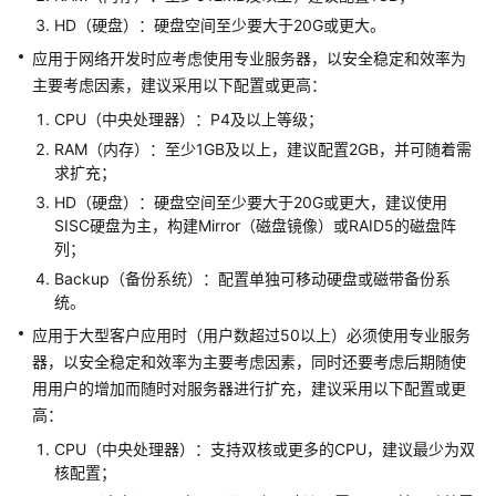
HD（硬盘）：硬盘空间至少要大于20G或更大。
映
应用于网络开发时应考虑使用专业服务器，以安全稳定和效率为
云
主要考虑因素，建议采用以下配置或更高：
科
CPU（中央处理器）：P4及以上等级；
技
车
RAM（内存）：至少1GB及以上，建议配置2GB，并可随着需
联
求扩充；
网
HD（硬盘）：硬盘空间至少要大于20G或更大，建议使用
数
SISC硬盘为主，构建Mirror（磁盘镜像）或RAID5的磁盘阵
据
列；
基
Backup（备份系统）：配置单独可移动硬盘或磁带备份系
础
统。
设
应用于大型客户应用时（用户数超过50以上）必须使用专业服务
施
器，以安全稳定和效率为主要考虑因素，同时还要考虑后期随使
解
用用户的增加而随时对服务器进行扩充，建议采用以下配置或更
决
方
高：
案
CPU（中央处理器）：支持双核或更多的CPU，建议最少为双
核配置；
美