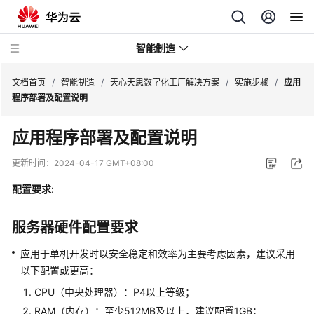
智能制造
文档首页
/
智能制造
/
天心天思数字化工厂解决方案
/
实施步骤
/
应用
程序部署及配置说明
华
应用程序部署及配置说明
为
云
更新时间：
2024-04-17 GMT+08:00
芯
片
配置要求
:
EDA
云
服务器硬件配置要求
服
务
应用于单机开发时以安全稳定和效率为主要考虑因素，建议采用
解
以下配置或更高：
决
CPU（中央处理器）：P4以上等级；
方
RAM（内存）：至少512MB及以上，建议配置1GB；
案