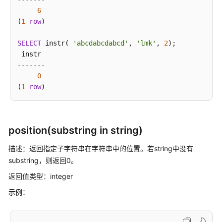
指
6
南
(
1
row
)

最
SELECT
 instr( 
'abcdabcdabcd'
, 
'lmk'
, 
2
);

佳
实
-------
践
0
(
1
row
数
据
迁
移
position(substring in string)
与
同
描述：返回指定子字符串在字符串中的位置。若string中没有
步
substring，则返回0。
返回值类型：integer
开
示例：
发
指
南