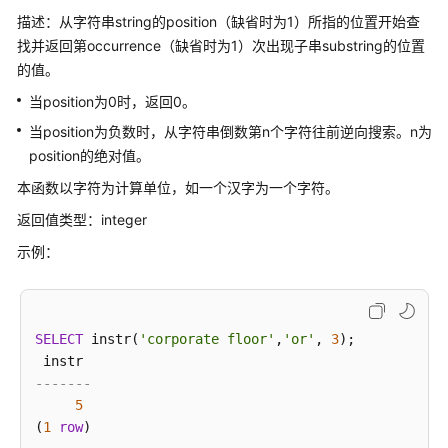
描述：从字符串string的position（缺省时为1）所指的位置开始查
关
找并返回第occurrence（缺省时为1）次出现子串substring的位置
键
的值。
字
当position为0时，返回0。
数
当position为负数时，从字符串倒数第n个字符往前逆向搜索。n为
据
position的绝对值。
类
型
本函数以字符为计算单位，如一个汉字为一个字符。
返回值类型：integer
常
示例：
量
与
宏
SELECT
 instr(
'corporate floor'
,
'or'
, 
3
);

函
数
-------
和
5
操
(
1
row
作