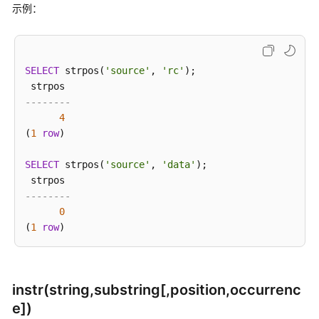
示例：
DWS
SQL
概
述
SELECT
 strpos(
'source'
, 
'rc'
);

DWS
--------
SQL
4
语
(
1
row
)

法
格
SELECT
 strpos(
'source'
, 
'data'
);

式
说
--------
明
0
(
1
row
与
PostgreSQL
的
instr(string,substring[,position,occurrenc
差
e])
异