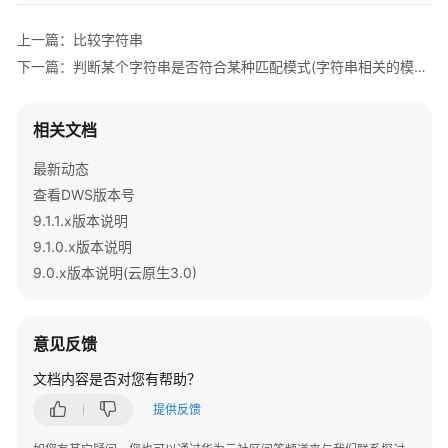
符
上一篇：比较字符串
串
下一篇：判断某个字符串是否符合某种匹配模式(字符串相关的模式匹配函数)
拼
接
相关文档
字
符
最新动态
串
查看DWS版本号
替
9.1.1.x版本说明
换
9.1.0.x版本说明
和
9.0.x版本说明(云原生3.0)
填
充
字
意见反馈
符
串
文档内容是否对您有帮助？
提供反馈
删
除