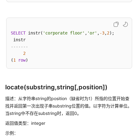
符
字
符
串
SELECT
 instr(
'corporate floor'
,
'or'
,
-3
,
2
);

处
理
-------
函
2
数
(
1
row
和
操
作
符
locate(substring,string[,position])
字
描述：从字符串string的position（缺省时为1）所指的位置开始查
符
找并返回第一次出现子串substring位置的值。以字符为计算单位。
串
当string中不存在substring时，返回0。
处
返回值类型：integer
理
函
示例：
数