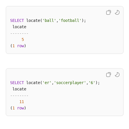
和
操
作
SELECT
 locate(
'ball'
,
'football'
);

符
总
--------
体
5
介
(
1
row
绍
获
取
字
SELECT
 locate(
符
'er'
,
'soccerplayer'
,
'6'
);

串
--------
长
11
度
(
1
row
截
取
字