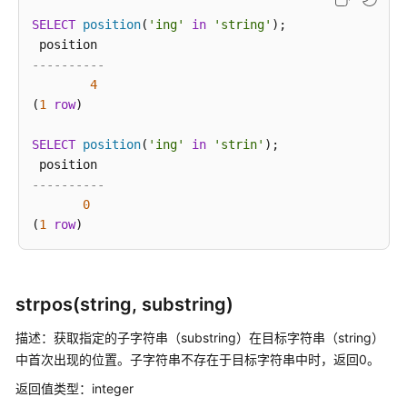
SELECT
position
(
'ing'
in
'string'
);

SQL
语
----------
法
4
参
(
1
row
)

考
SELECT
position
(
'ing'
in
'strin'
);

SQL
语
----------
法
0
参
(
1
row
考
(9.1.0.x)
SQL
strpos(string, substring)
语
法
描述：获取指定的子字符串（substring）在目标字符串（string）
参
中首次出现的位置。子字符串不存在于目标字符串中时，返回0。
考
返回值类型：integer
(9.1.1.x)