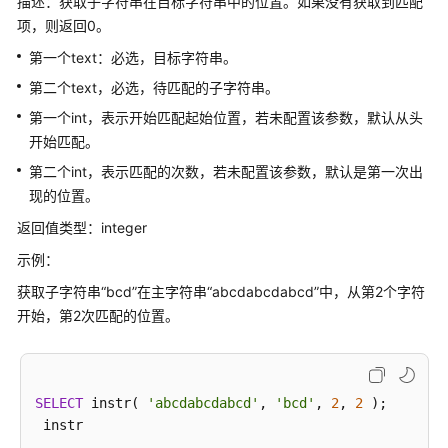
描述：获取子字符串在目标字符串中的位置。如果没有获取到匹配
公
项，则返回0。
告
第一个text：必选，目标字符串。
产
第二个text，必选，待匹配的子字符串。
品
第一个int，表示开始匹配起始位置，若未配置该参数，默认从头
介
开始匹配。
绍
第二个int，表示匹配的次数，若未配置该参数，默认是第一次出
计
现的位置。
费
返回值类型：integer
说
明
示例：
获取子字符串“bcd”在主字符串“abcdabcdabcd”中，从第2个字符
快
开始，第2次匹配的位置。
速
入
门
SELECT
 instr( 
'abcdabcdabcd'
, 
'bcd'
, 
2
, 
2
 );

用
户
-------