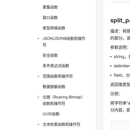
聚集函数
窗口函数
split_p
类型转换函数
描述：将原
的部分。
JSON/JSONB函数和操作
符
参数说明
安全函数
strin
条件表达式函数
delim
fiel
范围函数和操作符
返回值类型：
数据脱敏函数
示例：
位图（Roaring Bitmap）
将字符串“a
函数和操作符
分内容，即“
UUID函数
文本检索函数和操作符