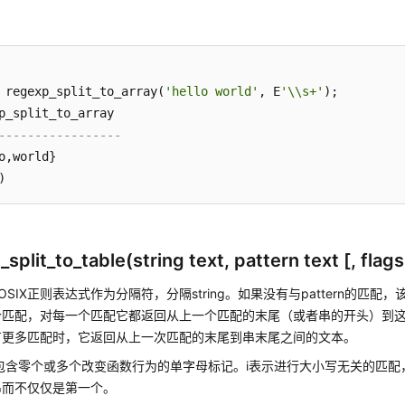
 regexp_split_to_array(
'hello world'
, E
'\\s+'
);

-----------------
o,world}

split_to_table(string text, pattern text [, flags
SIX正则表达式作为分隔符，分隔string。如果没有与pattern的匹配，该
个匹配，对每一个匹配它都返回从上一个匹配的末尾（或者串的开头）到
有更多匹配时，它返回从上一次匹配的末尾到串末尾之间的文本。
参数包含零个或多个改变函数行为的单字母标记。i表示进行大小写无关的匹
串而不仅仅是第一个。