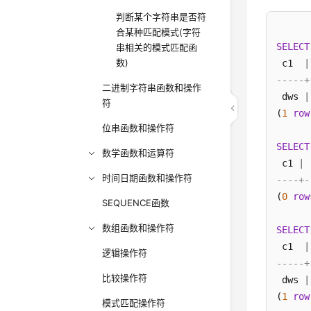
判断某个字符串是否符
合某种匹配模式(字符
SELECT
串相关的模式匹配函
数)
 c1  
|
-----+
二进制字符串函数和操作
 dws 
|
符
(
1
row
位串函数和操作符
SELECT
数学函数和运算符
 c1 
|
时间日期函数和操作符
----+-
(
0
row
SEQUENCE函数
数组函数和操作符
SELECT
 c1  
|
逻辑操作符
-----+
比较操作符
 dws 
|
(
1
row
模式匹配操作符