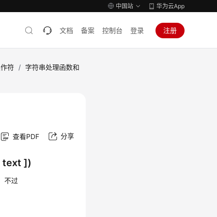
中国站
华为云App
文档
备案
控制台
登录
注册
操作符
/
字符串处理函数和
分享
查看PDF
 text ])
同，不过