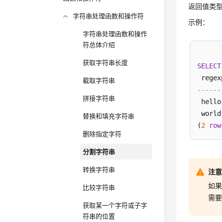
返回值类型：s
字符串处理函数和操作符
示例：
字符串处理函数和操作
符总体介绍
获取字符串长度
SELECT
截取字符串
------
拼接字符串
 hello

 world

替换和填充字符串
(
2
row
删除指定字符
分割字符串
转换字符串
注
如果
比较字符串
需
获取某一个字符或子字
符串的位置