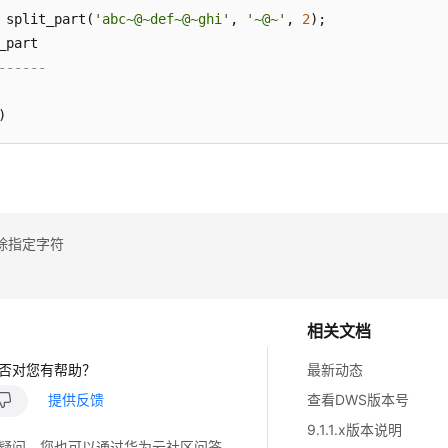
 split_part(
'abc~@~def~@~ghi'
, 
'~@~'
, 
2
);

------
除指定字符
相关文档
否对您有帮助？
最新动态
提供反馈
查看DWS版本号
9.1.1.x版本说明
疑问，您也可以通过华为云社区问答