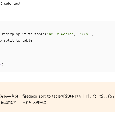
etof text
 regexp_split_to_table(
'hello world'
, E
'\\s+'
);

-----------------
s
意：
没有子查询，当regexp_split_to_table函数没有匹配上时，会导致
要保留原始行，应避免这种写法。