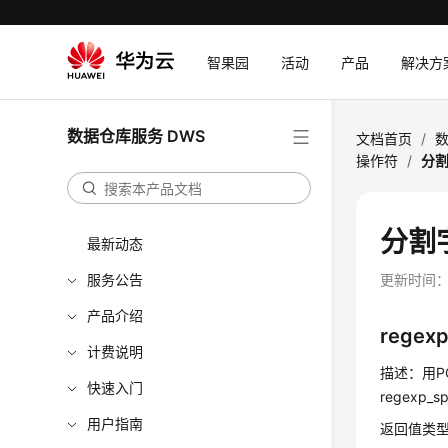
智果园
活动
产品
解决方
数据仓库服务 DWS
文档首页
/
数
操作符
/
分
分割
最新动态
服务公告
更新时间
产品介绍
regexp_
计费说明
描述：用PO
快速入门
regexp_
用户指南
返回值类型：