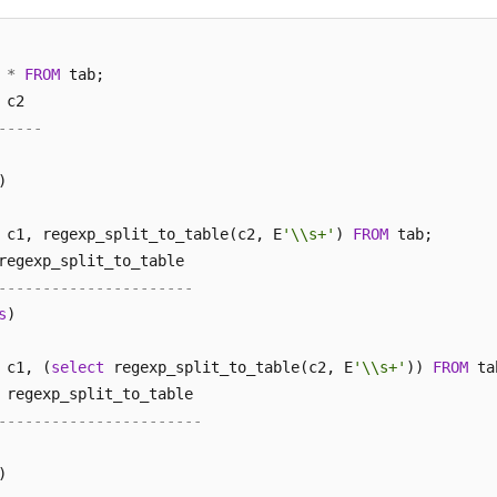
*
FROM
 tab;

-----
)

 c1, regexp_split_to_table(c2, E
'\\s+'
) 
FROM
 tab;

----------------------
s
)

 c1, (
select
 regexp_split_to_table(c2, E
'\\s+'
)) 
FROM
 ta
-----------------------