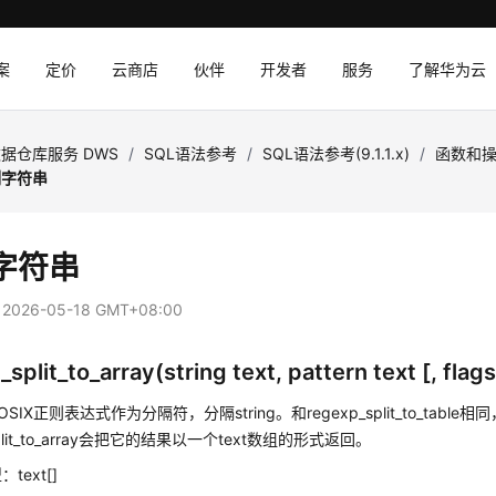
案
定价
云商店
伙伴
开发者
服务
了解华为云
据仓库服务 DWS
/
SQL语法参考
/
SQL语法参考(9.1.1.x)
/
函数和
割字符串
字符串
：
2026-05-18 GMT+08:00
split_to_array(string text, pattern text [, flags
SIX正则表达式作为分隔符，分隔string。和regexp_split_to_table相
split_to_array会把它的结果以一个text数组的形式返回。
text[]