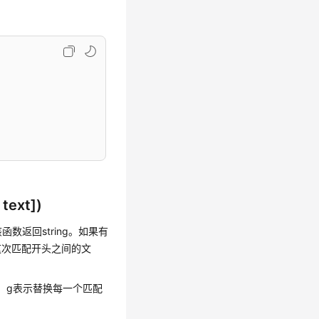
 text])
函数返回string。如果有
这次匹配开头之间的文
配，g表示替换每一个匹配