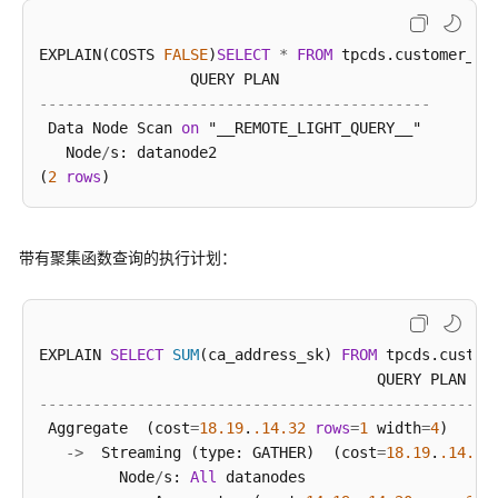
EXPLAIN(COSTS 
FALSE
)
SELECT
*
FROM
 tpcds.customer_ad
--------------------------------------------
 Data Node Scan 
on
 "__REMOTE_LIGHT_QUERY__"

   Node
/
s: datanode2

(
2
rows
带有聚集函数查询的执行计划：
EXPLAIN 
SELECT
SUM
(ca_address_sk) 
FROM
 tpcds.custom
---------------------------------------------------
 Aggregate  (cost
=
18.19
.
.14
.32
rows
=
1
 width
=
4
)

-
>
  Streaming (type: GATHER)  (cost
=
18.19
.
.14
.32
         Node
/
s: 
All
 datanodes
