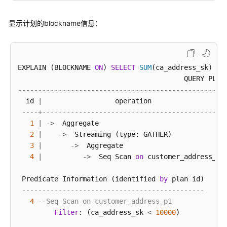
        datanode1: actual 
time
=
1.453
 loops
=
2
        datanode2: actual 
time
=
0.938
 loops
=
2
显示计划的blockname信息：
        datanode3: actual 
time
=
9.811
 loops
=
2
 calc index stats: actual 
time
=
[datanode3 
12.392
, c
        coordinator1: actual 
time
=
36.113
 loops
=
1
        datanode1: actual 
time
=
15.933
 loops
=
1
EXPLAIN (BLOCKNAME 
ON
) 
SELECT
SUM
(ca_address_sk) 
FR
        datanode2: actual 
time
=
13.419
 loops
=
1
        datanode3: actual 
time
=
12.392
 loops
=
1
---------------------------------------------------
 calc expr stats: actual 
time
=
[datanode3 
41.665
, da
  id 
|
                  operation                  
        coordinator1: actual 
time
=
55.608
 loops
=
1
----+---------------------------------------------
        datanode1: actual 
time
=
63.179
 loops
=
1
1
|
-
>
  Aggregate                               
        datanode2: actual 
time
=
78.442
 loops
=
1
2
|
-
>
  Streaming (type: GATHER)             
        datanode3: actual 
time
=
41.665
 loops
=
1
3
|
-
>
  Aggregate                         
 sync stats: 

4
|
-
>
  Seq Scan 
on
 customer_address_p1
        coordinator1: actual 
time
=
7.906
 loops
=
1
 Predicate Information (identified 
by
 plan id)

 General Tracks

---------------------------------------------
 CN build CN connection: 

4
--Seq Scan on customer_address_p1
        coordinator1: actual 
time
=
0.002
 loops
=
1
Filter
: (ca_address_sk 
<
10000
)

 CN build DN connection: 
