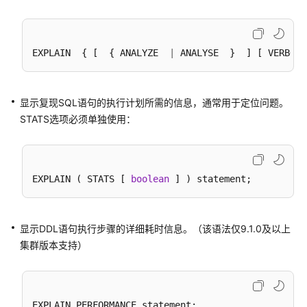
DWS
SQL
概
EXPLAIN  { [  { ANALYZE  
|
 ANALYSE  }  ] [ VERBOSE
述
DWS
显示复现SQL语句的执行计划所需的信息，通常用于定位问题。
SQL
STATS选项必须单独使用：
语
法
格
式
EXPLAIN ( STATS [ 
boolean
说
明
显示DDL语句执行步骤的详细耗时信息。（该语法仅9.1.0及以上
与
集群版本支持）
PostgreSQL
的
差
异