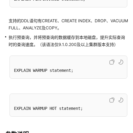
关
键
支持的DDL语句有CREATE、CREATE INDEX、DROP、VACUUM
字
FULL、ANALYZE及COPY。
数
执行预查询，并将预查询的数据缓存到本地磁盘，提升实际查询
据
时的查询速度。（该语法仅9.1.0.200及以上集群版本支持）
类
型
常
量
与
宏
函
数
和
操
作