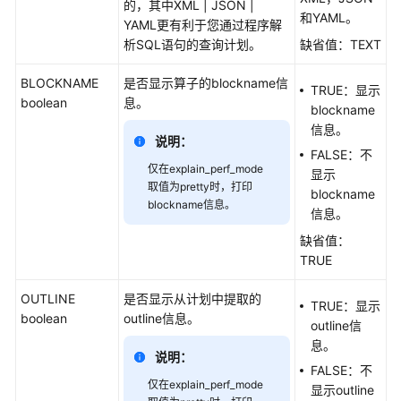
的，其中XML | JSON |
帮
和YAML。
YAML更有利于您通过程序解
助
析SQL语句的查询计划。
缺省值：TEXT
性
BLOCKNAME
是否显示算子的blockname信
TRUE：显示
能
boolean
息。
blockname
白
信息。
皮
说明：
书
FALSE：不
仅在explain_perf_mode
显示
取值为pretty时，打印
文
blockname
blockname信息。
档
信息。
下
缺省值：
载
TRUE
OUTLINE
是否显示从计划中提取的
TRUE：显示
通
boolean
outline信息。
outline信
用
息。
参
说明：
考
FALSE：不
仅在explain_perf_mode
显示outline