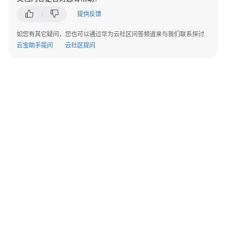
提供反馈
如您有其它疑问，您也可以通过华为云社区问答频道来与我们联系探讨
云宝助手提问
云社区提问
©2026 Huaweicloud.com 版权所有
黔ICP备20004760号-14
苏B2-20130048号
A2.B1.B2-20070312
增值电信业务经营许可证：B1.B2-20200593 | 代理域名注册服务机构：新网、西数
电子营业执照
贵公网安备 52990002000093号