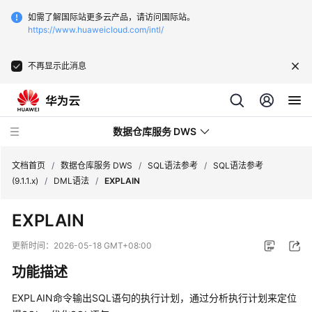
如需了解国际站更多云产品，请访问国际站。
https://www.huaweicloud.com/intl/
不再显示此消息
数据仓库服务 DWS
文档首页
/
数据仓库服务 DWS
/
SQL语法参考
/
SQL语法参考
(9.1.1.x)
/
DML语法
/
EXPLAIN
最
EXPLAIN
新
动
更新时间：
2026-05-18 GMT+08:00
态
功能描述
服
EXPLAIN命令输出SQL语句的执行计划，通过分析执行计划来定位
务