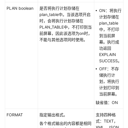
例
PLAN boolean
是否将执行计划存储在
ON：将执行
plan_table中。当该选项开启
计划存储在
错
时，会将执行计划存储在
plan_table
误
PLAN_TABLE中，不打印到当
中，不打印
码
前屏幕，因此该选项为on时，
到当前屏
参
不能与其他选项同时使用。
幕。执行成
考
功返回
EXPLAIN
常
SUCCESS。
见
问
OFF：不存
题
储执行计
划，将执行
故
计划打印到
障
当前屏幕。
排
缺省值：ON
除
FORMAT
指定输出格式。
支持四种格
视
式：TEXT，
各个格式输出的内容都是相同
频
XML，JSON