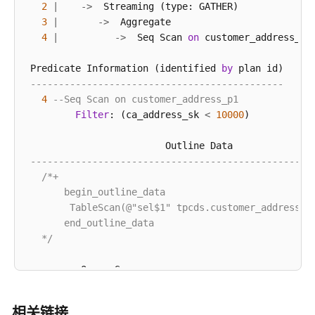
2
|
-
>
  Streaming (type: GATHER)             
3
|
-
>
  Aggregate                         
4
|
-
>
  Seq Scan 
on
 customer_address_p1
 Predicate Information (identified 
by
 plan id)

---------------------------------------------
4
--Seq Scan on customer_address_p1
Filter
: (ca_address_sk 
<
10000
)

                         Outline Data

--------------------------------------------------
/*+

       begin_outline_data

        TableScan(@"sel$1" tpcds.customer_address_p1
       end_outline_data

   */
=
=
=
=
=
=
 Query Summary 
=
=
=
=
=
-------------------------------
System
 available mem: 
4710400
KB

相关链接