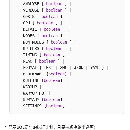
    ANALYSE [ 
boolean
 ] 
|
SQL
    VERBOSE [ 
boolean
 ] 
|
语
    COSTS [ 
boolean
 ] 
|
法
    CPU [ 
boolean
 ] 
|
参
    DETAIL [ 
boolean
 ] 
|
考
    NODES [ 
boolean
 ] 
|
    NUM_NODES [ 
boolean
 ] 
|
SQL
    BUFFERS [ 
boolean
 ] 
|
语
    TIMING [ 
boolean
 ] 
|
法
    PLAN [ 
boolean
 ] 
|
参
    FORMAT { TEXT 
|
 XML 
|
 JSON 
|
 YAML } 
|
考
    BLOCKNAME [
boolean
] 
|
(9.1.0.x)
    OUTLINE [
boolean
]  
|
    WARMUP 
|
    WARMUP HOT 
SQL
|
    SUMMARY [
语
boolean
] 
|
    SETTINGS [
法
boolean
参
考
(9.1.1.x)
显示SQL语句的执行计划，且要按顺序给出选项：