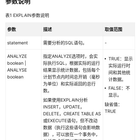
参数说明
符
表1
EXPLAIN参数说明
表
达
参数
式
描述
取值范围
statement
需要分析的SQL语句。
-
类
型
ANALYZE
指定ANALYZE选项时，会实
转
TRUE：显示
boolean |
际执行SQL，根据实际的运行
换
实际运行时
ANALYSE
结果显示统计数据，包括每个
间和其他统
boolean
计划节点内时间总开销（毫秒
全
计数据。
为单位）和实际返回的总行
文
FALSE：不
数。
检
显示。
索
如果使用EXPLAIN分析
缺省值：
INSERT，UPDATE，
TRUE
系
DELETE，CREATE TABLE AS
统
或EXECUTE语句，但不改动
操
数据（执行这些语句会影响数
作
据），可以放在一个事务中，