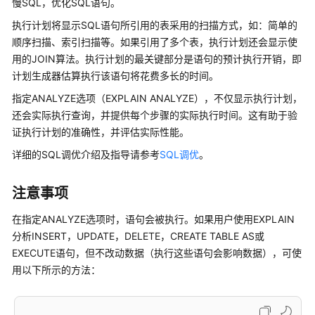
慢SQL，优化SQL语句。
公
告
执行计划将显示SQL语句所引用的表采用的扫描方式，如：简单的
顺序扫描、索引扫描等。如果引用了多个表，执行计划还会显示使
产
用的JOIN算法。执行计划的最关键部分是语句的预计执行开销，即
品
计划生成器估算执行该语句将花费多长的时间。
介
指定ANALYZE选项（EXPLAIN ANALYZE），不仅显示执行计划，
绍
还会实际执行查询，并提供每个步骤的实际执行时间。这有助于验
证执行计划的准确性，并评估实际性能。
计
费
详细的SQL调优介绍及指导请参考
SQL调优
。
说
明
注意事项
快
在指定ANALYZE选项时，语句会被执行。如果用户使用EXPLAIN
速
分析INSERT，UPDATE，DELETE，CREATE TABLE AS或
入
EXECUTE语句，但不改动数据（执行这些语句会影响数据），可使
门
用以下所示的方法：
用
户