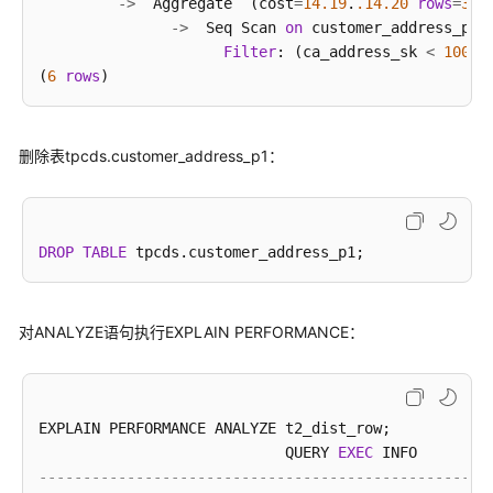
-
>
  Aggregate  (cost
=
14.19
.
.14
.20
rows
=
3
 w
-
>
  Seq Scan 
on
 customer_address_p1 
Filter
: (ca_address_sk 
<
10000
)
(
6
rows
删除表
tpcds.
customer_address_p1：
DROP
TABLE
对ANALYZE语句执行EXPLAIN PERFORMANCE：
EXPLAIN PERFORMANCE ANALYZE t2_dist_row;

                            QUERY 
EXEC
---------------------------------------------------