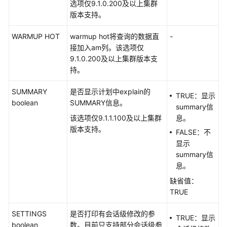
选项仅9.1.0.200及以上集群
皮
版本支持。
书
资
WARMUP HOT
warmup hot将查询的数据直
-
源
接加入am列。该选项仅
9.1.0.200及以上集群版本支
支
持。
持
区
SUMMARY
是否显示计划中explain的
域
TRUE：显示
boolean
SUMMARY信息。
summary信
系
该选项仅9.1.1.100及以上集群
息。
统
版本支持。
FALSE：不
权
显示
限
summary信
息。
缺省值：
TRUE
SETTINGS
是否打印有会话级修改的参
TRUE：显示
boolean
数。目前只支持部分会话级参