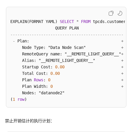
EXPLAIN(FORMAT YAML) 
SELECT
*
FROM
 tpcds.customer_a
------------------------------------------------
-
 Plan:                                       
+
     Node Type: "Data Node Scan"               
+
     RemoteQuery name: "__REMOTE_LIGHT_QUERY__"
+
     Alias: "__REMOTE_LIGHT_QUERY__"           
+
     Startup Cost: 
0.00
+
     Total Cost: 
0.00
+
     Plan 
Rows
: 
0
+
     Plan Width: 
0
+
     Nodes: "datanode2"

(
1
row
禁止开销估计的执行计划：