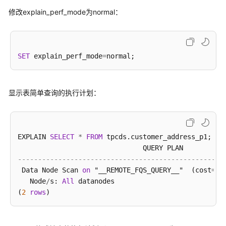
修改explain_perf_mode为normal：
SET
 explain_perf_mode
=
显示表简单查询的执行计划：
EXPLAIN 
SELECT
*
FROM
 tpcds.customer_address_p1;

---------------------------------------------------
 Data Node Scan 
on
 "__REMOTE_FQS_QUERY__"  (cost
=
0.
   Node
/
s: 
All
 datanodes

(
2
rows