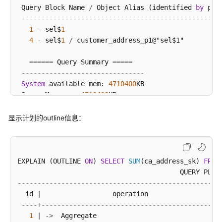
        coordinator1: actual 
time
=
0.070
 loops
=
1
 Query Block Name 
/
 Object Alias (identified 
by
 plan
-
>
execute
 ddl 
on
 other CN: 

--------------------------------------------------
        coordinator1: actual 
time
=
0.001
 loops
=
1
1
-
 sel$
1
-
>
execute
 ddl 
on
 other DN: 

4
-
 sel$
1
/
 customer_address_p1@"sel$1"

        coordinator1: actual 
time
=
0.000
 loops
=
1
 Query Id: 
72902018968225366
=
=
=
=
=
=
 Query Summary 
=
=
=
=
=
 Total runtime: 
242.211
 ms

-------------------------------
(
48
rows
System
 available mem: 
4710400
KB

 Query Max mem: 
4710400
KB

 Query estimated mem: 
2048
KB

(
22
rows
显示计划的outline信息：
EXPLAIN (OUTLINE 
ON
) 
SELECT
SUM
(ca_address_sk) 
FROM
---------------------------------------------------
  id 
|
                  operation                  
----+---------------------------------------------
1
|
-
>
  Aggregate                               