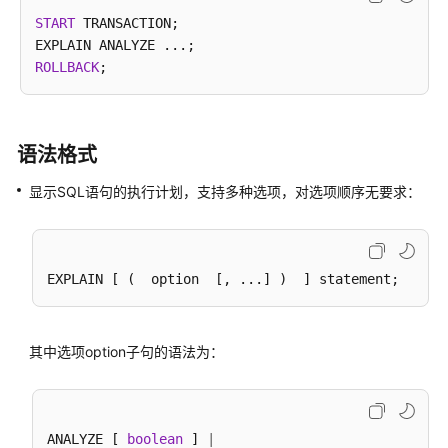
指
START
 TRANSACTION;

南
ROLLBACK
最
佳
实
践
语法格式
数
显示SQL语句的执行计划，支持多种选项，对选项顺序无要求：
据
迁
移
与
同
步
其中选项option子句的语法为：
开
发
指
南
ANALYZE [ 
boolean
 ] 
|