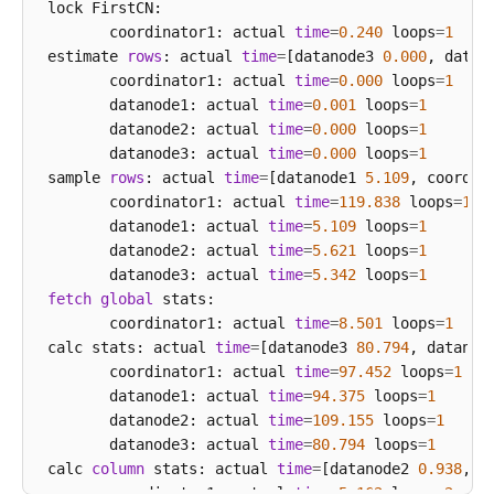
 lock FirstCN: 

        coordinator1: actual 
time
=
0.240
 loops
=
1
 estimate 
rows
: actual 
time
=
[datanode3 
0.000
, datan
        coordinator1: actual 
time
=
0.000
 loops
=
1
        datanode1: actual 
time
=
0.001
 loops
=
1
        datanode2: actual 
time
=
0.000
 loops
=
1
        datanode3: actual 
time
=
0.000
 loops
=
1
 sample 
rows
: actual 
time
=
[datanode1 
5.109
, coordin
        coordinator1: actual 
time
=
119.838
 loops
=
1
        datanode1: actual 
time
=
5.109
 loops
=
1
        datanode2: actual 
time
=
5.621
 loops
=
1
        datanode3: actual 
time
=
5.342
 loops
=
1
fetch
global
 stats: 

        coordinator1: actual 
time
=
8.501
 loops
=
1
 calc stats: actual 
time
=
[datanode3 
80.794
, datanod
        coordinator1: actual 
time
=
97.452
 loops
=
1
        datanode1: actual 
time
=
94.375
 loops
=
1
        datanode2: actual 
time
=
109.155
 loops
=
1
        datanode3: actual 
time
=
80.794
 loops
=
1
 calc 
column
 stats: actual 
time
=
[datanode2 
0.938
, d
        coordinator1: actual 
time
=
5.162
 loops
=
2