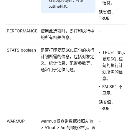
取值为pretty时，打印
产
信息。
outline信息。
品
缺省值：
术
TRUE
语
PERFORMANCE
使用此选项时，即打印执行中
-
责
的所有相关信息。
任
共
STATS boolean
是否打印复现SQL语句的执行
TRUE：显示
担
计划所需的信息，包括对象定
复现SQL语
义、统计信息、配置参数等，
句的执行计
云
通常用于定位问题。
划所需的信
服
息。
务
FALSE：不
等
显示。
级
协
缺省值：
议
TRUE
（SLA）
WARMUP
warmup将查询数据按照A1in
-
> A1out > Am的顺序进行。该
白