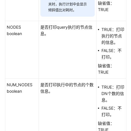
缺省值：
关时，执行计划中会显示
TRUE
UPDATE
倾斜值比对耗时。
VALUES
NODES
是否打印query执行的节点信
TRUE：打印
boolean
息。
执行的节点
DCL
的信息。
语
法
FALSE：不
打印。
DQL
缺省值：
语
TRUE
法
NUM_NODES
是否打印执行中的节点的个数
TRUE：打印
TCL
boolean
信息。
DN个数的信
语
息。
法
FALSE：不
打印。
历
史
缺省值：
版
TRUE