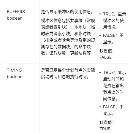
本
BUFFERS
是否显示缓冲区的使用信息。
TRUE：显示
boolean
工
缓冲区信息包括共享块（常规
缓冲区的使
具
表或者索引块）、本地块（临
用情况。
指
时表或者索引块）和临时块
FALSE：不
南
（排序或者哈希等涉及到的短
显示。
期存在的数据块）的命中块
缺省值：
API
数，读取块数，更新块数等。
FALSE
参
考
TIMING
是否显示每个计划节点的实际
TRUE：显示
boolean
启动时间和总的执行时间。
SDK
启动时间和
参
花费在输出
考
节点上的时
间信息。
场
FALSE：不
景
显示。
代
缺省值：
码
TRUE
示