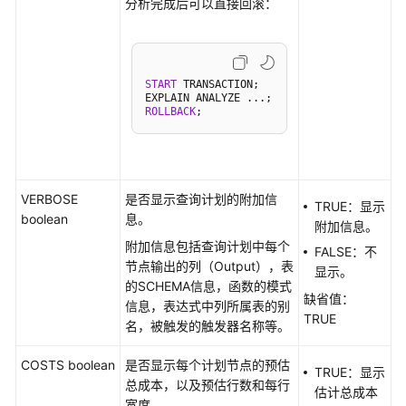
分析完成后可以直接回滚：
事
务
管
理
START
 TRANSACTION;

ROLLBACK
DDL
语
法
VERBOSE
是否显示查询计划的附加信
TRUE：显示
DML
boolean
息。
附加信息。
语
附加信息包括查询计划中每个
法
FALSE：不
节点输出的列（Output），表
显示。
的SCHEMA信息，函数的模式
DML
缺省值：
信息，表达式中列所属表的别
语
TRUE
名，被触发的触发器名称等。
法
一
COSTS boolean
是否显示每个计划节点的预估
览
TRUE：显示
总成本，以及预估行数和每行
表
估计总成本
宽度。