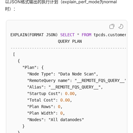
以JSON格式输出的执行计划（explain_perf_mode为normal
时）：
EXPLAIN(FORMAT JSON) 
SELECT
*
FROM
 tpcds.customer_ad
---------------------------------------------------
 [                                                
+
   {                                              
+
     "Plan": {                                    
+
       "Node Type": "Data Node Scan",             
+
       "RemoteQuery name": "__REMOTE_FQS_QUERY__",
+
       "Alias": "__REMOTE_FQS_QUERY__",           
+
       "Startup Cost": 
0.00
,                      
+
       "Total Cost": 
0.00
,                        
+
       "Plan Rows": 
0
,                            
+
       "Plan Width": 
0
,                           
+
       "Nodes": "All datanodes"                   
+
     }                                            
+
   }                                              
+