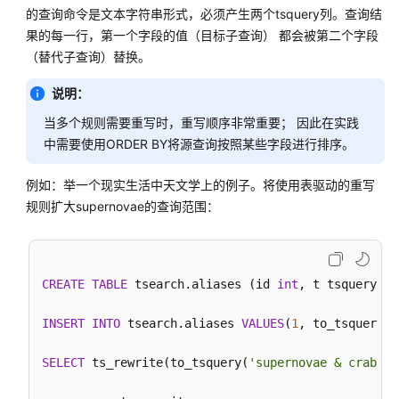
指
的查询命令是文本字符串形式，必须产生两个tsquery列。查询结
南
果的每一行，第一个字段的值（目标子查询） 都会被第二个字段
（替代子查询）替换。
最
佳
说明：
实
当多个规则需要重写时，重写顺序非常重要； 因此在实践
践
中需要使用ORDER BY将源查询按照某些字段进行排序。
数
例如：举一个现实生活中天文学上的例子。将使用表驱动的重写
据
规则扩大supernovae的查询范围：
迁
移
与
同
CREATE
TABLE
 tsearch.aliases (id 
int
, t tsquery, s
步
INSERT
INTO
 tsearch.aliases 
VALUES
(
1
, to_tsquery(
'
开
发
SELECT
 ts_rewrite(to_tsquery(
'supernovae & crab'
),
指
南