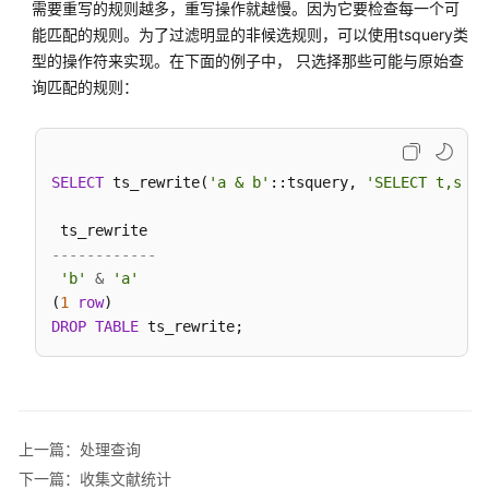
需要重写的规则越多，重写操作就越慢。因为它要检查每一个可
DWS
能匹配的规则。为了过滤明显的非候选规则，可以使用tsquery类
SQL
型的操作符来实现。在下面的例子中， 只选择那些可能与原始查
概
询匹配的规则：
述
DWS
SQL
SELECT
 ts_rewrite(
'a & b'
::tsquery, 
'SELECT t,s FR
语
法
格
------------
式
'b'
&
'a'
说
(
1
row
明
DROP
TABLE
与
PostgreSQL
的
差
上一篇：处理查询
异
下一篇：收集文献统计