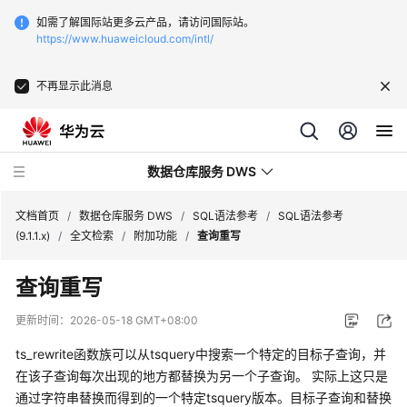
如需了解国际站更多云产品，请访问国际站。
https://www.huaweicloud.com/intl/
不再显示此消息
数据仓库服务 DWS
文档首页
/
数据仓库服务 DWS
/
SQL语法参考
/
SQL语法参考
(9.1.1.x)
/
全文检索
/
附加功能
/
查询重写
最
查询重写
新
动
更新时间：
2026-05-18 GMT+08:00
态
ts_rewrite函数族可以从tsquery中搜索一个特定的目标子查询，并
服
在该子查询每次出现的地方都替换为另一个子查询。 实际上这只是
务
通过字符串替换而得到的一个特定tsquery版本。目标子查询和替换