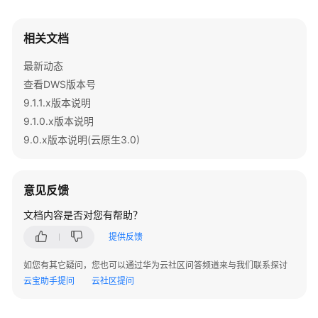
关
键
相关文档
字
最新动态
数
查看DWS版本号
据
9.1.1.x版本说明
类
9.1.0.x版本说明
型
9.0.x版本说明(云原生3.0)
常
量
意见反馈
与
宏
文档内容是否对您有帮助？
提供反馈
函
数
如您有其它疑问，您也可以通过华为云社区问答频道来与我们联系探讨
和
云宝助手提问
云社区提问
操
作