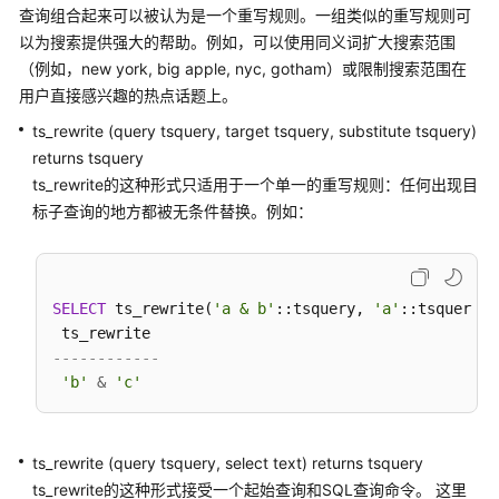
公
查询组合起来可以被认为是一个重写规则。一组类似的重写规则可
告
以为搜索提供强大的帮助。例如，可以使用同义词扩大搜索范围
（例如，new york, big apple, nyc, gotham）或限制搜索范围在
产
用户直接感兴趣的热点话题上。
品
ts_rewrite (query tsquery, target tsquery, substitute tsquery)
介
returns tsquery
绍
ts_rewrite的这种形式只适用于一个单一的重写规则：任何出现目
计
标子查询的地方都被无条件替换。例如：
费
说
明
SELECT
 ts_rewrite(
'a & b'
::tsquery, 
'a'
::tsquery, 
快
------------
速
'b'
&
'c'
入
门
用
ts_rewrite (query tsquery, select text) returns tsquery
户
ts_rewrite的这种形式接受一个起始查询和SQL查询命令。 这里