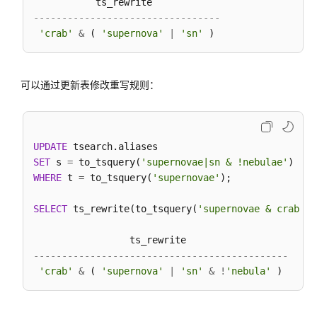
---------------------------------
SQL
'crab'
&
 ( 
'supernova'
|
'sn'
语
法
参
考
可以通过更新表修改重写规则：
SQL
语
UPDATE
法
SET
 s 
=
 to_tsquery(
'supernovae|sn & !nebulae'
参
WHERE
 t 
=
 to_tsquery(
'supernovae'
);

考
(9.1.0.x)
SELECT
 ts_rewrite(to_tsquery(
'supernovae & crab'
),
SQL
语
---------------------------------------------
法
'crab'
&
 ( 
'supernova'
|
'sn'
&
!
'nebula'
参
考
(9.1.1.x)