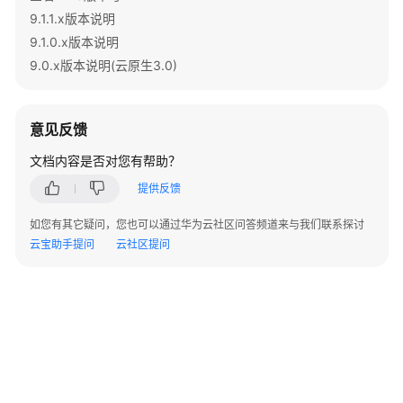
9.1.1.x版本说明
关
9.1.0.x版本说明
键
字
9.0.x版本说明(云原生3.0)
数
据
意见反馈
类
文档内容是否对您有帮助？
型
提供反馈
常
如您有其它疑问，您也可以通过华为云社区问答频道来与我们联系探讨
量
云宝助手提问
云社区提问
与
宏
函
数
和
操
作