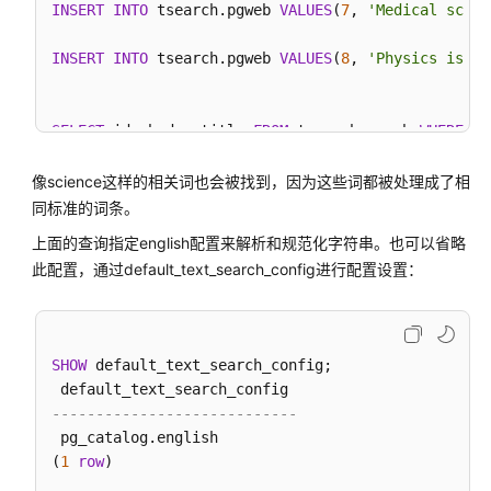
指
INSERT
INTO
 tsearch.pgweb 
VALUES
(
7
, 
'Medical scien
南
INSERT
INTO
 tsearch.pgweb 
VALUES
(
8
, 
'Physics is on
最
佳
SELECT
 id, body, title 
FROM
 tsearch.pgweb 
WHERE
 to
实
 id 
|
                                             
践
----+---------------------------------------------
像science这样的相关词也会被找到，因为这些词都被处理成了相
数
同标准的词条。
2
|
 Mathematics 
is
 the science that deals 
with
 th
据
上面的查询指定english配置来解析和规范化字符串。也可以省略
3
|
 Computer science 
is
 the study 
of
 processes th
迁
此配置，通过default_text_search_config进行配置设置：
5
|
 Geography 
is
 a field 
of
 science devoted 
to
 th
移
7
|
 Medical science 
is
 the science 
of
 dealing 
wit
与
(
4
rows
同
步
SHOW
 default_text_search_config;

开
----------------------------
发
 pg_catalog.english

指
(
1
row
)

南