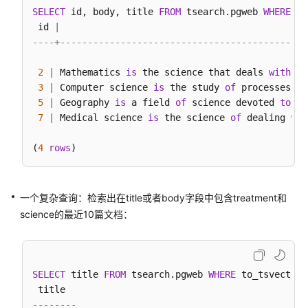
SELECT
 id, body, title 
FROM
 tsearch.pgweb 
WHERE
 to
SQL
 id 
|
                                             
语
----+---------------------------------------------
法
参
2
|
 Mathematics 
is
 the science that deals 
with
 th
考
3
|
 Computer science 
is
 the study 
of
 processes th
5
|
 Geography 
is
 a field 
of
 science devoted 
to
 th
SQL
7
|
 Medical science 
is
 the science 
of
 dealing 
wit
语
法
(
4
rows
参
考
(9.1.0.x)
一个复杂查询：检索出在title或者body字段中包含treatment和
science的最近10篇文档：
SQL
语
法
参
SELECT
 title 
FROM
 tsearch.pgweb 
WHERE
 to_tsvector(
考
(9.1.1.x)
--------