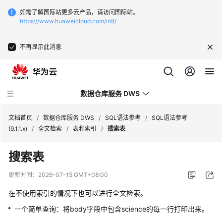
如需了解国际站更多云产品，请访问国际站。
https://www.huaweicloud.com/intl/
不再显示此消息
数据仓库服务 DWS
文档首页
/
数据仓库服务 DWS
/
SQL语法参考
/
SQL语法参考
(9.1.1.x)
/
全文检索
/
表和索引
/
搜索表
最
搜索表
新
动
更新时间：
2026-07-15 GMT+08:00
态
在不使用索引的情况下也可以进行全文检索。
服
一个简单查询：将body字段中包含science的每一行打印出来。
务