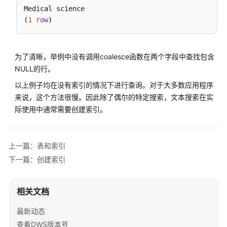
Medical science

DWS
(
1
row
SQL
概
述
为了清晰，举例中没有调用coalesce函数在两个字段中查找包含
NULL的行。
DWS
SQL
以上例子均在没有索引的情况下进行查询。对于大多数应用程序
语
来说，这个方法很慢。因此除了偶尔的特定搜索，文本搜索在实
法
际使用中通常需要创建索引。
格
式
说
上一篇：表和索引
明
下一篇：创建索引
与
PostgreSQL
相关文档
的
差
最新动态
异
查看DWS版本号