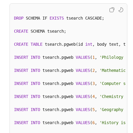
公
告
DROP
 SCHEMA IF 
EXISTS
 tsearch CASCADE;

产
品
CREATE
 SCHEMA tsearch;

介
绍
CREATE
TABLE
 tsearch.pgweb(id 
int
, body text, titl
计
INSERT
INTO
 tsearch.pgweb 
VALUES
(
1
, 
'Philology is 
费
说
INSERT
INTO
 tsearch.pgweb 
VALUES
(
2
, 
'Mathematics i
明
INSERT
INTO
 tsearch.pgweb 
VALUES
(
3
, 
'Computer scie
快
速
INSERT
INTO
 tsearch.pgweb 
VALUES
(
4
, 
'Chemistry is 
入
门
INSERT
INTO
 tsearch.pgweb 
VALUES
(
5
, 
'Geography is 
用
INSERT
INTO
 tsearch.pgweb 
VALUES
(
6
, 
'History is a 
户