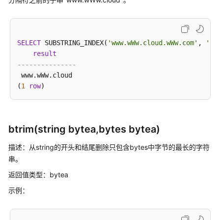
理
函
数
和
SELECT
 SUBSTRING_INDEX(
'www.wWw.cloud.wWw.com'
, 
'.w
操
result
作
---------------
符
 www.wWw.cloud

(
1
row
二
进
制
btrim(string bytea,bytes bytea)
字
符
描述：从string的开头和结尾删除只包含bytes中字节的最长的字符
串
串。
函
数
返回值类型：bytea
和
示例：
操
作
符