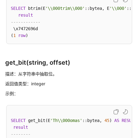
SELECT
 btrim(E
'\\000trim\\000'
::bytea, E
'\\000'
::by
位
result
串
------------
函
 \x7472696d

数
(
1
row
和
操
作
符
get_bit(string, offset)
数
描述：从字符串中抽取位。
学
返回值类型：integer
函
数
示例：
和
运
算
符
SELECT
 get_bit(E
'Th\\000omas'
::bytea, 
45
) 
AS
RESULT
result
--------
时