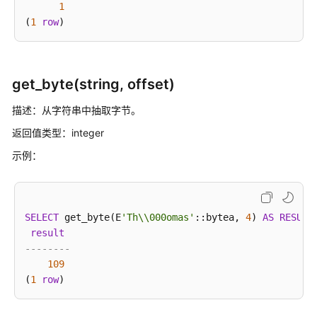
1
间
(
1
row
日
期
函
数
get_byte(string, offset)
和
操
描述：从字符串中抽取字节。
作
符
返回值类型：integer
示例：
SEQUENCE
函
数
SELECT
 get_byte(E
'Th\\000omas'
::bytea, 
4
) 
AS
RESULT
数
result
组
--------
函
109
数
(
1
row
和
操