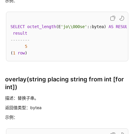
介
示例：
绍
计
SELECT
octet_length
(E
'jo\\000se'
::bytea) 
AS
RESULT
;

费
result
说
--------
明
5
(
1
row
快
速
入
门
overlay(string placing string from int [for
int])
用
户
描述：替换子串。
指
南
返回值类型：bytea
示例：
最
佳