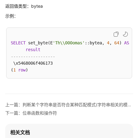
作
返回值类型：bytea
符
示例：
聚
集
函
数
SELECT
 set_byte(E
'Th\\000omas'
::bytea, 
4
, 
64
) 
AS
RE
result
------------------
窗
 \x5468006f406173

口
(
1
row
函
数
类
型
上一篇：判断某个字符串是否符合某种匹配模式(字符串相关的模式匹配函数)
转
换
下一篇：位串函数和操作符
函
数
相关文档