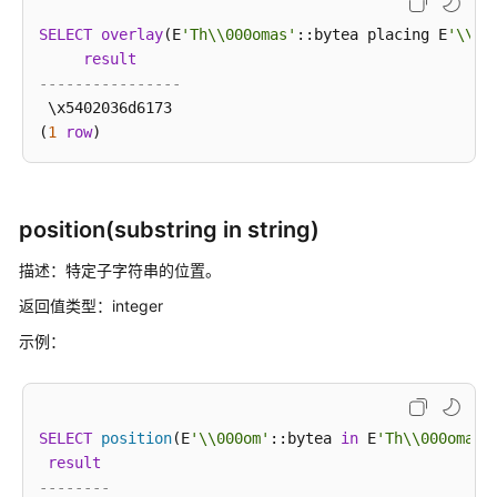
实
践
SELECT
overlay
(E
'Th\\000omas'
::bytea placing E
'\\00
result
数
----------------
据
 \x5402036d6173

迁
(
1
row
移
与
同
步
position(substring in string)
描述：特定子字符串的位置。
开
发
返回值类型：integer
指
示例：
南
SQL
语
SELECT
position
(E
'\\000om'
::bytea 
in
 E
'Th\\000omas'
法
result
参
--------
考