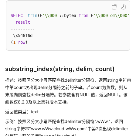
据
类
SELECT
trim
(E
'\\000'
::bytea 
from
 E
'\\000Tom\\000'
::
型
result
----------
常
 \x546f6d

量
(
1
row
与
宏
函
substring_index(string, delim, count)
数
描述：按照区分大小写匹配查找delimiter分隔符，返回string字符串
和
中第count次出现delim分隔符之前的子串。若count为负数，则从
操
作
末尾向前查找delim分隔符。若参数含有NULL值，返回NULL。该
符
函数仅8.2.0及以上集群版本支持。
返回值类型：text
字
示例：按照区分大小写匹配查找delimiter分隔符".wWw."，返回
符
串
string字符串"www.wWw.cloud.wWw.com"中第2次出现delimiter
处
分隔符之前的子串"www.wWw.cloud"。