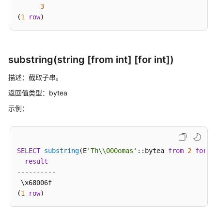
3
(
1
row
SQL
语
法
参
substring(string [from int] [for int])
考
(9.1.0.x)
描述：截取子串。
返回值类型：bytea
SQL
示例：
语
法
参
考
SELECT
(9.1.1.x)
substring
(E
'Th\\000omas'
::bytea 
from
2
for
3
result
----------
DWS
 \x68006f

SQL
(
1
row
概
述