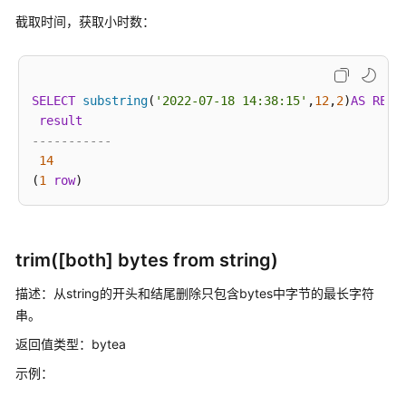
DWS
截取时间，获取小时数：
SQL
语
法
格
SELECT
substring
(
'2022-07-18 14:38:15'
,
12
,
2
)
AS
RESU
式
result
说
-----------
明
14
(
1
row
与
PostgreSQL
的
trim([both] bytes from string)
差
异
描述：从string的开头和结尾删除只包含bytes中字节的最长字符
串。
关
键
返回值类型：bytea
字
示例：
数