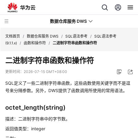
数据仓库服务 DWS
文档首页
/
数据仓库服务 DWS
/
SQL语法参考
/
SQL语法参考
(9.1.1.x)
/
函数和操作符
/
二进制字符串函数和操作符
最
二进制字符串函数和操作符
新
动
更新时间：
2026-07-15 GMT+08:00
态
SQL定义了一些二进制字符串函数，这些函数使用关键字而不是逗
服
号来分隔参数。另外，DWS提供了函数调用所使用的常用语法。
务
公
octet_length(string)
告
描述：二进制字符串中的字节数。
产
返回值类型：integer
品