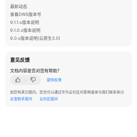
JSON/JSONB
最新动态
函
查看DWS版本号
数
和
9.1.1.x版本说明
操
9.1.0.x版本说明
作
9.0.x版本说明(云原生3.0)
符
安
意见反馈
全
函
文档内容是否对您有帮助？
数
提供反馈
条
如您有其它疑问，您也可以通过华为云社区问答频道来与我们联系探讨
件
云宝助手提问
云社区提问
表
达
式
函
数