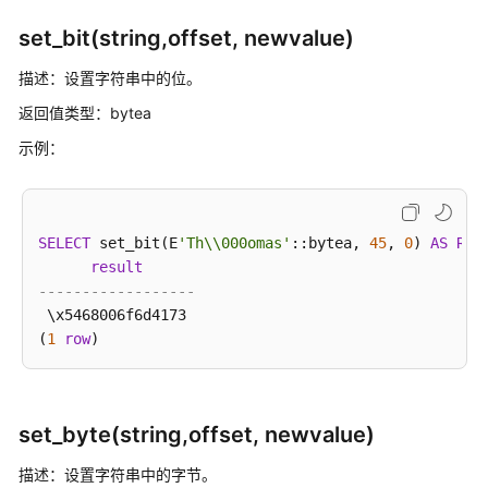
作
符
set_bit(string,offset, newvalue)
描述：设置字符串中的位。
逻
辑
返回值类型：bytea
操
示例：
作
符
比
SELECT
 set_bit(E
'Th\\000omas'
::bytea, 
45
, 
0
) 
AS
RES
较
result
操
------------------
作
 \x5468006f6d4173

符
(
1
row
模
式
匹
set_byte(string,offset, newvalue)
配
操
描述：设置字符串中的字节。