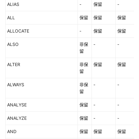
ALIAS
-
保留
-
据
类
ALL
保留
保留
保留
型
ALLOCATE
-
保留
保留
常
量
ALSO
非保
-
-
与
留
宏
ALTER
非保
保留
保留
函
留
数
和
ALWAYS
非保
-
-
操
留
作
符
ANALYSE
保留
-
-
表
ANALYZE
保留
-
-
达
式
AND
保留
保留
保留