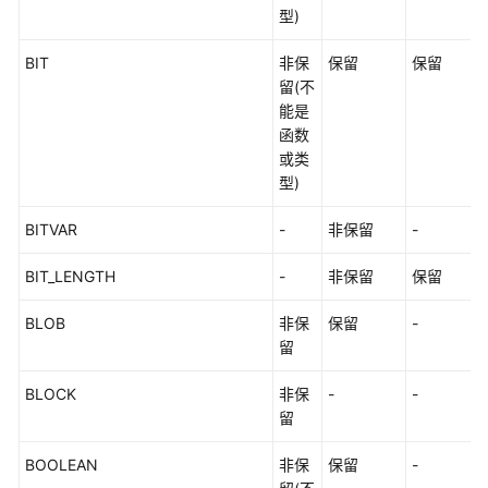
参
型)
考
BIT
非保
保留
保留
留(不
产
能是
品
函数
术
或类
语
型)
责
BITVAR
-
非保留
-
任
共
BIT_LENGTH
-
非保留
保留
担
BLOB
非保
保留
-
云
留
服
务
BLOCK
非保
-
-
等
留
级
协
BOOLEAN
非保
保留
-
议