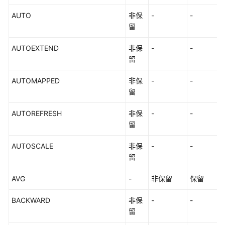
历
AUTO
非保
-
-
史
留
版
本
AUTOEXTEND
非保
-
-
留
工
具
AUTOMAPPED
非保
-
-
指
留
南
AUTOREFRESH
非保
-
-
API
留
参
考
AUTOSCALE
非保
-
-
留
SDK
AVG
-
非保留
保留
参
考
BACKWARD
非保
-
-
留
场
景