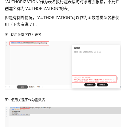
介
“AUTHORIZATION”作为表名执行建表语句时系统会报错，不允许
绍
创建名称为“AUTHORIZATION”的表。
但是有例外情况，“AUTHORIZATION”可以作为函数或类型名称使
计
用（下表有说明）。
费
说
图1
使用关键字作为表名
明
快
速
入
门
用
户
指
图2
使用关键字作为函数名
南
最
佳