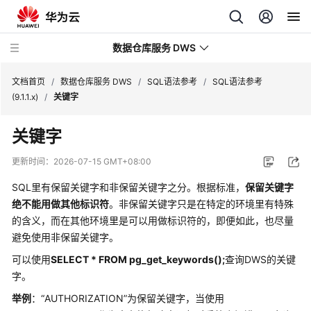
数据仓库服务 DWS
文档首页
/
数据仓库服务 DWS
/
SQL语法参考
/
SQL语法参考
(9.1.1.x)
/
关键字
最
关键字
新
动
更新时间：
2026-07-15 GMT+08:00
态
SQL里有保留关键字和非保留关键字之分。根据标准，
保留关键字
服
绝不能用做其他标识符
。非保留关键字只是在特定的环境里有特殊
务
的含义，而在其他环境里是可以用做标识符的，即便如此，也尽量
公
避免使用非保留关键字。
告
可以使用
SELECT * FROM pg_get_keywords();
查询
DWS
的关键
字。
产
品
举例
：“AUTHORIZATION”为保留关键字，当使用