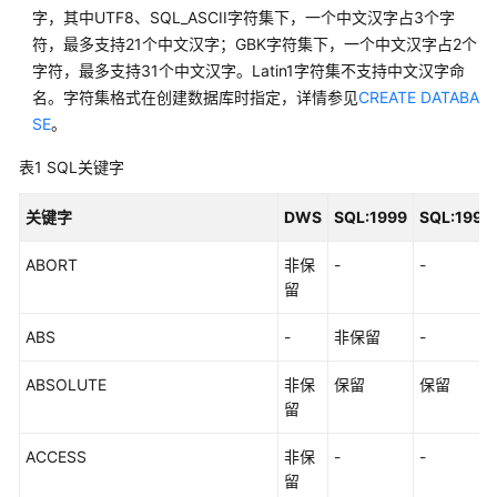
字，其中UTF8、SQL_ASCII字符集下，一个中文汉字占3个字
符，最多支持21个中文汉字；GBK字符集下，一个中文汉字占2个
SQL
字符，最多支持31个中文汉字。Latin1字符集不支持中文汉字命
语
名。字符集格式在创建数据库时指定，详情参见
CREATE DATABA
法
SE
。
参
考
表1
SQL关键字
(9.1.0.x)
关键字
DWS
SQL:1999
SQL:1992
SQL
语
ABORT
非保
-
-
法
留
参
考
ABS
-
非保留
-
(9.1.1.x)
ABSOLUTE
非保
保留
保留
DWS
留
SQL
概
ACCESS
非保
-
-
述
留