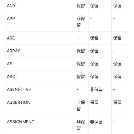
ANY
保留
保留
保留
类
型
APP
非保
-
-
转
留
换
ARE
-
保留
保留
全
文
ARRAY
保留
保留
-
检
索
AS
保留
保留
保留
系
ASC
保留
保留
保留
统
操
ASENSITIVE
-
非保留
-
作
ASSERTION
非保
保留
保留
事
留
务
管
ASSIGNMENT
非保
非保留
-
理
留