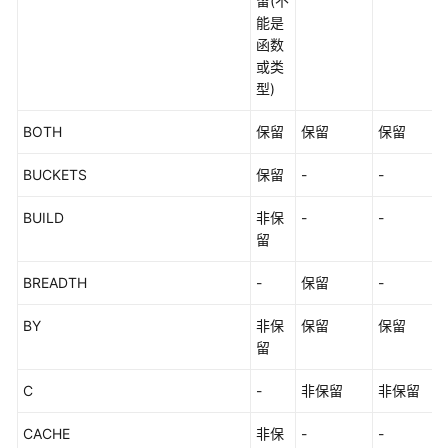
留(不
（SLA）
能是
函数
白
或类
皮
型)
书
资
BOTH
保留
保留
保留
源
BUCKETS
保留
-
-
支
持
BUILD
非保
-
-
区
留
域
BREADTH
-
保留
-
系
BY
非保
保留
保留
统
留
权
限
C
-
非保留
非保留
CACHE
非保
-
-