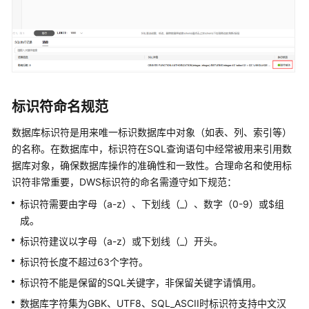
实
践
数
据
迁
移
标识符命名规范
与
同
数据库标识符是用来唯一标识数据库中对象（如表、列、索引等）
步
的名称。在数据库中，标识符在SQL查询语句中经常被用来引用数
据库对象，确保数据库操作的准确性和一致性。合理命名和使用标
开
识符非常重要，
DWS
标识符的命名需遵守如下规范：
发
指
标识符需要由字母（a-z）、下划线（_）、数字（0-9）或$组
南
成。
标识符建议以字母（a-z）或下划线（_）开头。
SQL
标识符长度不超过63个字符。
语
法
标识符不能是保留的SQL关键字，非保留关键字请慎用。
参
数据库字符集为GBK、UTF8、SQL_ASCII时标识符支持中文汉
考