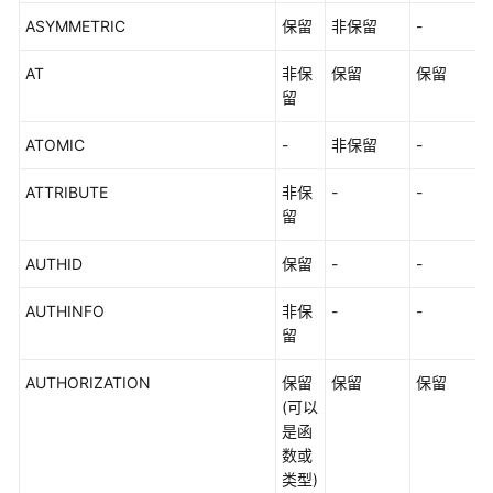
DDL
ASYMMETRIC
保留
非保留
-
语
法
AT
非保
保留
保留
留
DML
ATOMIC
-
非保留
-
语
法
ATTRIBUTE
非保
-
-
留
DCL
语
AUTHID
保留
-
-
法
AUTHINFO
非保
-
-
DQL
留
语
法
AUTHORIZATION
保留
保留
保留
(可以
TCL
是函
语
数或
法
类型)