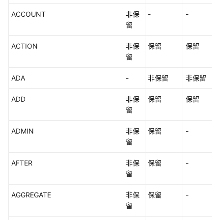
DWS
ACCOUNT
非保
-
-
SQL
留
语
法
ACTION
非保
保留
保留
格
留
式
说
ADA
-
非保留
非保留
明
ADD
非保
保留
保留
与
留
PostgreSQL
的
ADMIN
非保
保留
-
差
留
异
AFTER
非保
保留
-
留
关
键
AGGREGATE
非保
保留
-
字
留
数