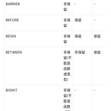
BARRIER
非保
-
-
代
留
码
示
BEFORE
非保
保留
-
例
留
错
BEGIN
非保
保留
保留
误
留
码
参
BETWEEN
非保
非保留
保留
考
留(不
能是
常
函数
见
或类
问
型)
题
BIGINT
非保
-
-
故
留(不
障
能是
排
函数
除