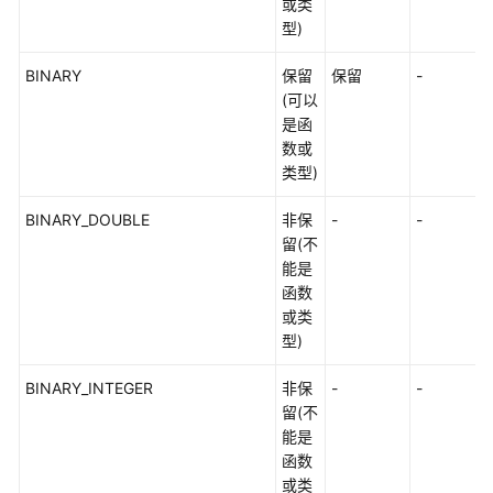
或类
型)
视
频
BINARY
保留
保留
-
帮
(可以
助
是函
数或
性
类型)
能
白
BINARY_DOUBLE
非保
-
-
皮
留(不
书
能是
函数
或类
文
型)
档
下
BINARY_INTEGER
非保
-
-
载
留(不
能是
通
函数
用
或类