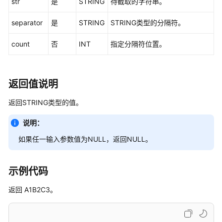
str
是
STRING
待截取的字符串。
指
南
separator
是
STRING
STRING类型的分隔符。
最
count
否
INT
指定分隔符位置。
佳
实
践
返回值说明
开
返回STRING类型的值。
发
指
说明：
南
如果任一输入参数值为NULL，返回NULL。
语
法
示例代码
参
考
返回 A1B2C3。
Spark
SQL