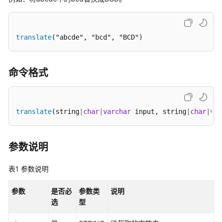
公
告
translate
("abcde", "bcd", "BCD")
产
品
介
绍
命令格式
计
费
translate
(string
|
char
|
varchar
 input, string
|
char
|
var
说
明
参数说明
快
速
表1
参数说明
入
门
参数
是否必
参数类
说明
选
型
用
户