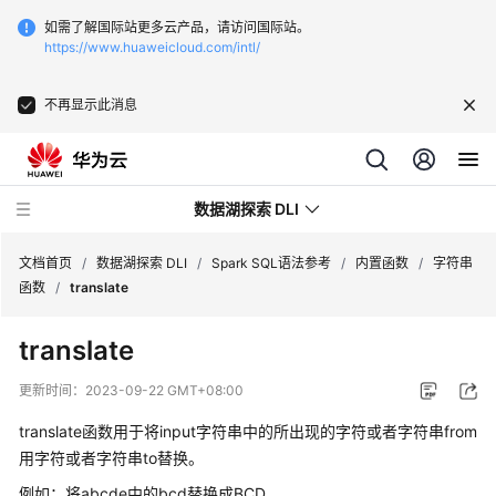
如需了解国际站更多云产品，请访问国际站。
https://www.huaweicloud.com/intl/
不再显示此消息
数据湖探索 DLI
文档首页
/
数据湖探索 DLI
/
Spark SQL语法参考
/
内置函数
/
字符串
函数
/
translate
最
translate
新
动
更新时间：
2023-09-22 GMT+08:00
态
translate函数用于将input字符串中的所出现的字符或者字符串from
服
用字符或者字符串to替换。
务
例如：将abcde中的bcd替换成BCD。