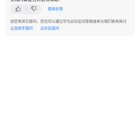
览
提供反馈
Spark
如您有其它疑问，您也可以通过华为云社区问答频道来与我们联系探讨
开
云宝助手提问
云社区提问
源
命
令
支
持
说
明
数
据
库
相
关
©2026 Huaweicloud.com 版权所有
黔ICP备20004760号-14
苏B2-20130048号
A2.B1.B2-20070312
表
增值电信业务经营许可证：B1.B2-20200593 | 代理域名注册服务机构：新网、西数
相
电子营业执照
贵公网安备 52990002000093号