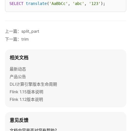
语
SELECT
translate
(
'AaBbCc'
, 
'abc'
, 
'123'
);
法
参
考
上一篇：split_part
Spark
下一篇：trim
SQL
常
用
相关文档
配
置
最新动态
项
产品公告
说
DLI计算引擎版本生命周期
明
Flink 1.15版本说明
Flink 1.12版本说明
Spark
SQL
语
意见反馈
法
概
文档内容是否对您有帮助？