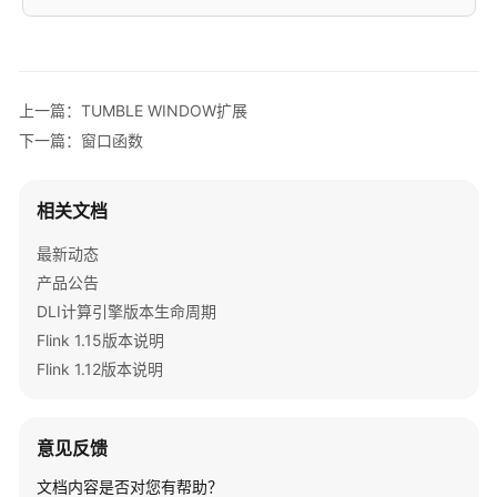
法
参
考
上一篇：TUMBLE WINDOW扩展
SQL
下一篇：窗口函数
语
法
约
相关文档
束
与
最新动态
定
产品公告
义
DLI计算引擎版本生命周期
Flink 1.15版本说明
Flink
OpenSource
Flink 1.12版本说明
SQL1.15
语
法
意见反馈
概
文档内容是否对您有帮助？
览