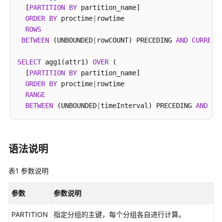
介
  [
PARTITION
BY
 partition_name]

绍
ORDER
BY
 proctime
|
rowtime 

ROWS
计
BETWEEN
 (UNBOUNDED
|
rowCOUNT) PRECEDING 
AND
CURRENT
费
说
SELECT
 agg1(attr1) 
OVER
 (

明
  [
PARTITION
BY
 partition_name]

ORDER
BY
 proctime
|
rowtime 

快
RANGE
速
BETWEEN
 (UNBOUNDED
|
timeInterval) PRECEDING 
AND
CU
入
门
用
语法说明
户
指
表1
参数说明
南
参数
参数说明
最
佳
PARTITION
指定分组的主键，每个分组各自进行计算。