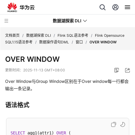
数据湖探索 DLI
文档首页
/
数据湖探索 DLI
/
Flink SQL语法参考
/
Flink Opensource
SQL1.15语法参考
/
数据操作语句DML
/
窗口
/
OVER WINDOW
最
OVER WINDOW
新
动
更新时间：
2025-11-13 GMT+08:00
态
Over Window与Group Window区别在于Over window每一行都会
服
输出一条记录。
务
公
语法格式
告
产
品
SELECT
 agg1(attr1) 
OVER
 (
