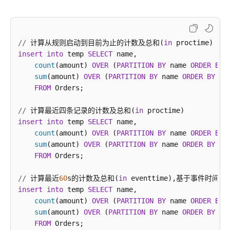
Flink
SQL
语
法
/
/
 计算从规则启动到目前为止的计数及总和(
in
参
insert
into
 temp 
SELECT
 name,

考
count
(amount) 
OVER
 (
PARTITION
BY
 name 
ORDER
BY
 
sum
(amount) 
OVER
 (
PARTITION
BY
 name 
ORDER
BY
 pr
Flink
FROM
 Orders;

Opensource
SQL
/
/
 计算最近四条记录的计数及总和(
in
语
insert
into
 temp 
SELECT
 name,

法
count
(amount) 
OVER
 (
PARTITION
BY
 name 
ORDER
BY
 
参
sum
(amount) 
OVER
 (
PARTITION
BY
 name 
ORDER
BY
 pr
考
FROM
 Orders;

简
介
/
/
 计算最近
60
s的计数及总和(
in
insert
into
 temp 
SELECT
 name,

Flink
count
(amount) 
OVER
 (
PARTITION
BY
 name 
ORDER
BY
 
Opensource
sum
(amount) 
OVER
 (
PARTITION
BY
 name 
ORDER
BY
 ti
SQL1.15
FROM
语