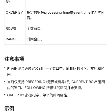
实
BY
践
ORDER BY
指定数据按processing time或event time作为时间
开
戳。
发
指
ROWS
个数窗口。
南
RANGE
时间窗口。
语
法
参
注意事项
考
所有的聚合必须定义到同一个窗口中，即相同的分区、排序和区
Spark
间。
SQL
当前仅支持 PRECEDING (无界或有界) 到 CURRENT ROW 范围
语
内的窗口、FOLLOWING 所描述的区间并未支持。
法
参
ORDER BY 必须指定于单个的时间属性。
考
示例