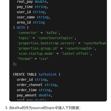
法
  real_pay 
double
,

约
  pay_time 
string
,

束
  user_id 
string
,

  user_name 
与
string
,

  area_id 
string
定
) 
WITH
 (
义
'connector'
 = 
'kafka'
,

'topic'
 = 
'<yourSourceTopic>'
,

Flink
'properties.bootstrap.servers'
 = 
'<yourKafkaAdd
OpenSource
'properties.group.id'
 = 
'<yourGroupId>'
,

SQL1.12
'scan.startup.mode'
 = 
'latest-offset'
,

语
"format"
 = 
"csv"
法
)
;

概
览
CREATE TABLE 
kafkaSink
 (
  order_id 
string
,

数
  order_channel 
string
,

据
  order_time 
string
, 

定
  pay_amount 
double
,

义
  real_pay 
double
,

语
  pay_time 
string
,

向kafka的作为source的topic中插入下列数据：
  user_id 
句
string
,
