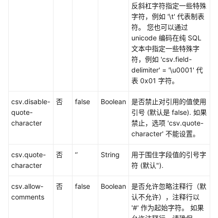
指
反斜杠字符指定一些特殊
南
字符，例如 '\t' 代表制表
符。 您也可以通过
最
unicode 编码在纯 SQL
佳
文本中指定一些特殊字
实
符，例如 'csv.field-
践
delimiter' = '\u0001' 代
表 0x01 字符。
开
csv.disable-
否
false
Boolean
是否禁止对引用的值使用
发
quote-
引号 (默认是 false). 如果
指
character
禁止，选项 'csv.quote-
南
character' 不能设置。
语
csv.quote-
否
‘’
String
用于围住字段值的引号字
法
character
符 (默认").
参
考
csv.allow-
否
false
Boolean
是否允许忽略注释行（默
comments
认不允许），注释行以
Spark
'#' 作为起始字符。 如果
SQL