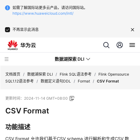
如需了解国际站更多云产品，请访问国际站。
https://www.huaweicloud.com/intl/
不再显示此消息
数据湖探索 DLI
文档首页
/
数据湖探索 DLI
/
Flink SQL语法参考
/
Flink Opensource
SQL1.12语法参考
/
数据定义语句DDL
/
Format
/
CSV Format
最
更新时间：
2024-11-14 GMT+08:00
新
动
CSV Format
态
功能描述
服
务
CSV Format 允许我们基于CSV schema 进行解析和生成CSV 数