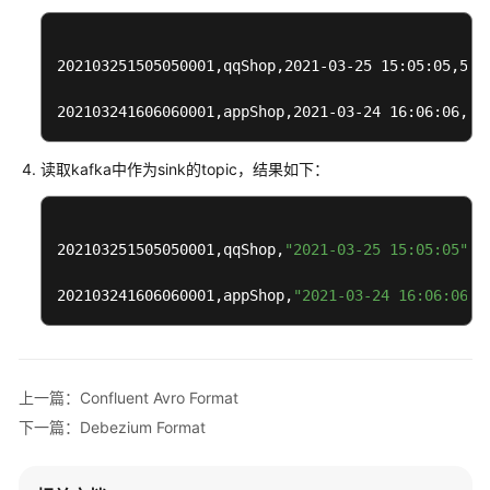
  user_name 
string
,

DDL
  area_id 
string
202103251505050001,qqShop,2021-03-25 15:05:05,500.
) 
WITH
 (
创
'connector'
 = 
'kafka'
,

建
202103241606060001,appShop,2021-03-24 16:06:06,20
'topic'
 = 
'<yourSinkTopic>'
,

源
'properties.bootstrap.servers'
 = 
'<yourKafkaAdd
表
"format"
 = 
"csv"
读取kafka中作为sink的topic，结果如下：
)
;

创
建
insert 
into
 kafkaSink 
select
 * 
from
结
202103251505050001,qqShop,
"2021-03-25 15:05:05"
,5
果
表
202103241606060001,appShop,
"2021-03-24 16:06:06"
,
创
建
维
上一篇：Confluent Avro Format
表
下一篇：Debezium Format
Format