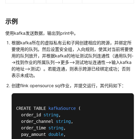
介
Flink
示例
Opensource
SQL1.15
使用kafka发送数据，输出到print中。
语
根据kafka所在的虚拟私有云和子网创建相应的跨源，并绑定所
法
要使用的队列。然后设置安全组，入向规则，使其对当前将要使
参
用的队列放开，并根据kafka的地址测试队列连通性（通用队列-
考
->找到作业的所属队列-->更多-->测试地址连通性-->输入kafka
的地址-->测试）。若能连通，则表示跨源已经绑定成功；否则
Flink
表示未成功。
Opensource
SQL1.12
创建flink opensource sql作业，并提交运行，其代码如下：
语
法
参
CREATE TABLE 
kafkaSource
 (
考
  order_id 
string
,

  order_channel 
string
,

SQL
  order_time 
string
, 

语
  pay_amount 
double
,
