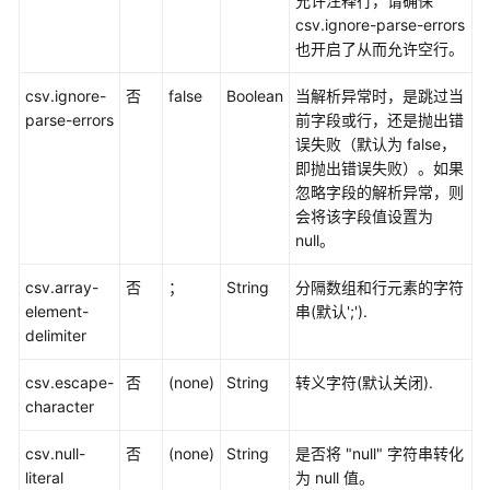
允许注释行，请确保
语
csv.ignore-parse-errors
法
也开启了从而允许空行。
参
考
csv.ignore-
否
false
Boolean
当解析异常时，是跳过当
parse-errors
前字段或行，还是抛出错
Flink
误失败（默认为 false，
SQL
即抛出错误失败）。如果
语
忽略字段的解析异常，则
法
会将该字段值设置为
参
null。
考
csv.array-
否
；
String
分隔数组和行元素的字符
Flink
element-
串(默认';').
Opensource
delimiter
SQL
语
csv.escape-
否
(none)
String
转义字符(默认关闭).
法
character
参
考
csv.null-
否
(none)
String
是否将 "null" 字符串转化
简
literal
为 null 值。