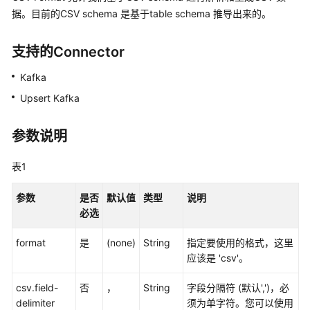
公
据。目前的CSV schema 是基于table schema 推导出来的。
告
支持的Connector
产
品
Kafka
介
Upsert Kafka
绍
计
参数说明
费
说
表1
明
参数
是否
默认值
类型
说明
快
必选
速
入
format
是
(none)
String
指定要使用的格式，这里
门
应该是 'csv'。
用
csv.field-
否
，
String
字段分隔符 (默认',')，必
户
delimiter
须为单字符。您可以使用