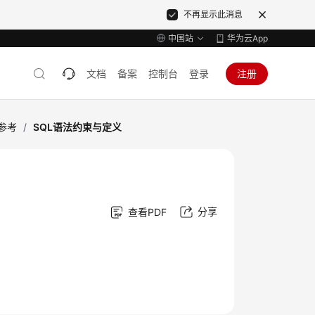
不再显示此消息
中国站
华为云App
文档
备案
控制台
登录
注册
语法参考
/
SQL语法约束与定义
分享
查看PDF