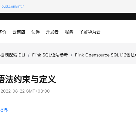
loud.com/intl/
定价
云商店
伙伴
开发者
服务
了解华为云
据湖探索 DLI
/
Flink SQL语法参考
/
Flink Opensource SQL1.12
L语法约束与定义
：
2022-08-22 GMT+08:00
持类型
义