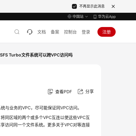
不再显示此消息
中国站
华为云App
文档
备案
控制台
登录
注册
SFS Turbo文件系统可以跨VPC访问吗
分享
查看PDF
统与业务的VPC，尽可能保证同VPC访问。
将同区域的两个或多个VPC互连以使这些VPC互
共享访问同一个文件系统。更多关于VPC对等连接