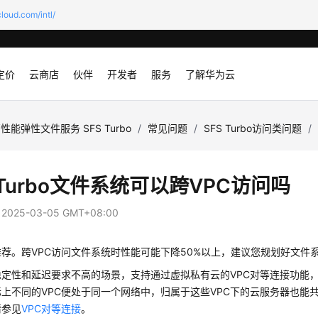
loud.com/intl/
定价
云商店
伙伴
开发者
服务
了解华为云
性能弹性文件服务 SFS Turbo
/
常见问题
/
SFS Turbo访问类问题
/
 Turbo文件系统可以跨VPC访问吗
：
2025-03-05 GMT+08:00
荐。跨VPC访问文件系统时性能可能下降50%以上，建议您规划好文件系
定性和延迟要求不高的场景，支持通过虚拟私有云的VPC对等连接功能，
上不同的VPC便处于同一个网络中，归属于这些VPC下的云服务器也能
请参见
VPC对等连接
。