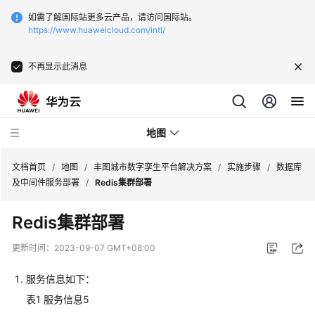
如需了解国际站更多云产品，请访问国际站。
https://www.huaweicloud.com/intl/
不再显示此消息
地图
文档首页
/
地图
/
丰图城市数字孪生平台解决方案
/
实施步骤
/
数据库
及中间件服务部署
/
Redis集群部署
华
Redis集群部署
为
云
更新时间：
2023-09-07 GMT+08:00
KooMap
森
服务信息如下：
林
表1
服务信息5
防