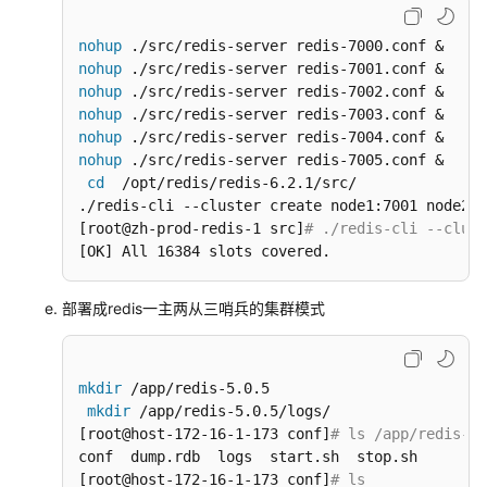
步
骤
nohup
nohup
nohup
数
nohup
据
nohup
库
nohup
 ./src/redis-server redis-7005.conf &

及
cd
  /opt/redis/redis-6.2.1/src/

中
./redis-cli --cluster create node1:7001 node2:7
间
[root@zh-prod-redis-1 src]
# ./redis-cli --clust
件
[OK] All 16384 slots covered.
服
务
部署成redis一主两从三哨兵的集群模式
部
署
服
mkdir
 /app/redis-5.0.5

务
mkdir
 /app/redis-5.0.5/logs/

器
[root@host-172-16-1-173 conf]
# ls /app/redis-5.
基
conf  dump.rdb  logs  start.sh  stop.sh

础
[root@host-172-16-1-173 conf]
# ls