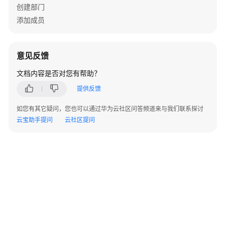
创建部门
部
署
添加成员
Redis
集
意见反馈
群
文档内容是否对您有帮助？
部
署
提供反馈
DCS
如您有其它疑问，您也可以通过华为云社区问答频道来与我们联系探讨
部
云宝助手提问
云社区提问
署
数
据
底
座
模
块
部