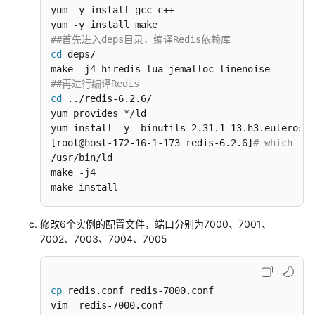
数
yum -y install gcc-c++

字
孪
##首先进入deps目录，编译Redis依赖库
生
cd
 deps/

平
台
##再进行编译Redis
解
cd
 ../redis-6.2.6/

决
yum provides */ld

方
yum install -y  binutils-2.31.1-13.h3.eulerosv2
案
[root@host-172-16-1-173 redis-6.2.6]
# which ld
/usr/bin/ld

make -j4

丰
make install
图
城
市
修改6个实例的配置文件，端口分别为7000、7001、
数
7002、7003、7004、7005
字
孪
生
cp
 redis.conf redis-7000.conf

平
台