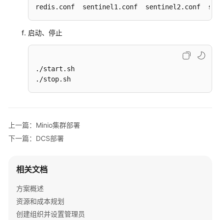
配
redis.conf  sentinel1.conf  sentinel2.conf  sen
置
启动、停止
RDS
部
署
./start.sh

./stop.sh
安
装
PostgreSQL
上一篇：Minio集群部署
Kafka
下一篇：DCS部署
集
群
部
相关文档
署
方案概述
Minio
资源和成本规划
集
创建组织并设置管理员
群