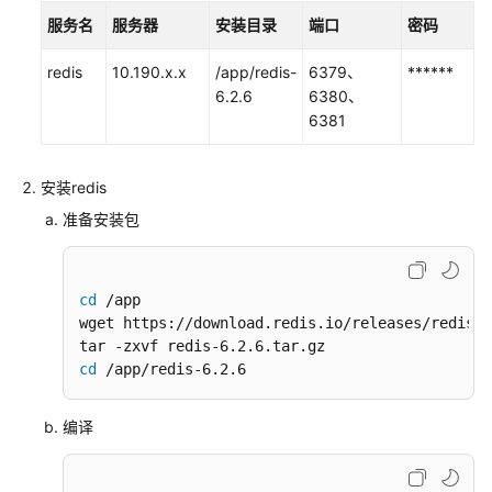
火
服务名
服务器
安装目录
端口
密码
佳
redis
10.190.x.x
/app/redis-
6379、
******
格
6.2.6
6380、
农
6381
业
大
数
安装redis
据
准备安装包
平
台
解
决
cd
 /app

方
wget https://download.redis.io/releases/redis-6
案
cd
 /app/redis-6.2.6
超
图
编译
城
市