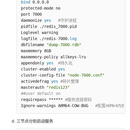
bind
 0.0.0.0

解
protected-mode no

决
port 7000

方
daemonize 
yes
#守护进程
案
pidfile ./redis_7000.pid

Loglevel warning

方
logfile ./redis-7000.
log
案
dbfilename 
"dump-7000.rdb"
概
maxmemory 8GB

maxmemory-policy allkeys-lru

述
appendonly 
yes
#持久化
cluster-enabled 
yes
资
cluster-config-file 
"node-7000.conf"
源
activedefrag 
yes
#碎片整理
和
masterauth 
"redis123"
成
##user default on 
本
requirepass ****** 
#服务连接密码
规
Ignore-warnings ARM64-COW-BUG   
#配置ARM64内核b
划
三节点分别启动服务
实
施