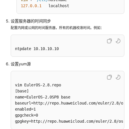
解
127.0
.0
.1
   localhost
决
方
设置服务器的时间同步
案
配置内网或公网的时间服务器，所有的机器校准时间。例如：
方
案
ntpdate 10.10.10.10
概
述
设置yum源
资
源
和
vim EulerOS-2.8.repo

成
[base]

本
name=EulerOS-2.0SP8 base

规
baseurl=http://repo.huaweicloud.com/euler/2.8/os/a
划
enabled=1

gpgcheck=0

gpgkey=http://repo.huaweicloud.com/euler/2.8/os/R
实
施