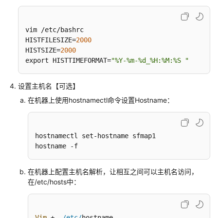
数
字
孪
vim /etc/bashrc

生
HISTFILESIZE=
2000
平
HISTSIZE=
2000
台
export HISTTIMEFORMAT=
"%Y-%m-%d_%H:%M:%S "
解
决
设置主机名【可选】
方
案
在机器上使用hostnamectl命令设置Hostname：
丰
图
hostnamectl set-hostname sfmap1

城
hostname -f
市
数
在机器上配置主机名解析，让相互之间可以主机名访问，
字
在/etc/hosts中：
孪
生
平
台
Vim
 +  
/etc/