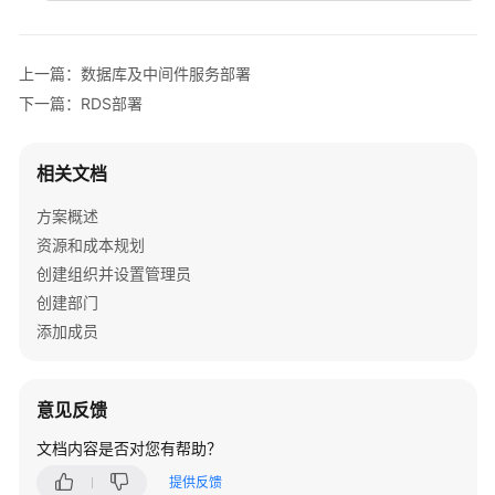
步
骤
上一篇：数据库及中间件服务部署
数
下一篇：RDS部署
据
库
及
相关文档
中
方案概述
间
件
资源和成本规划
服
创建组织并设置管理员
务
创建部门
部
添加成员
署
服
意见反馈
务
器
文档内容是否对您有帮助？
基
提供反馈
础