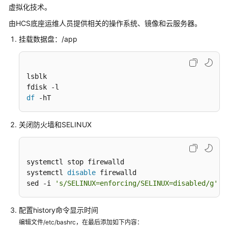
火
虚拟化技术。
由HCS底座运维人员提供相关的操作系统、镜像和云服务器。
佳
格
挂载数据盘：/app
农
业
大
lsblk

数
据
df
 -hT
平
台
关闭防火墙和SELINUX
解
决
方
案
systemctl stop firewalld 

systemctl 
disable
 firewalld

sed -i 
's/SELINUX=enforcing/SELINUX=disabled/g'
 /
超
图
城
配置history命令显示时间
市
编辑文件/etc/bashrc，在最后添加如下内容：