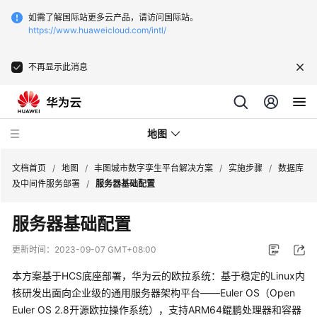
如需了解国际站更多云产品，请访问国际站。
https://www.huaweicloud.com/intl/
不再显示此消息
地图
文档首页
/
地图
/
丰图城市数字孪生平台解决方案
/
实施步骤
/
数据库
及中间件服务部署
/
服务器基础配置
华
服务器基础配置
为
云
更新时间：
2023-09-07 GMT+08:00
KooMap
森
本方案基于HCS底座部署，华为云的欧拉系统：基于稳定的Linux内
林
核研发出面向企业级的通用服务器架构平台——Euler OS（Open
防
Euler OS 2.8开源欧拉操作系统），支持ARM64鲲鹏处理器和容器