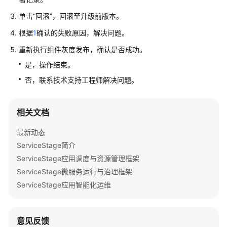
指
南
单击“回滚”，回滚至升级前版本。
根据
1
确认的失败原因，解决问题。
最
重新执行组件灰度发布，确认是否成功。
佳
实
是，操作结束。
践
否，联系技术支持工程师解决问题。
API
参
相关文档
考
最新动态
SDK
ServiceStage简介
参
ServiceStage应用调度与资源管理框架
考
ServiceStage微服务运行与治理框架
ServiceStage应用智能化运维
场
景
代
意见反馈
码