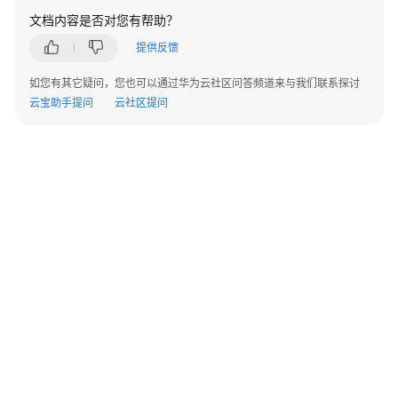
示
文档内容是否对您有帮助？
例
提供反馈
常
如您有其它疑问，您也可以通过华为云社区问答频道来与我们联系探讨
见
云宝助手提问
云社区提问
问
题
应
用
开
发
问
题
咨
询
指
引
©2026 Huaweicloud.com 版权所有
黔ICP备20004760号-14
苏B2-20130048号
A2.B1.B2-20070312
环
增值电信业务经营许可证：B1.B2-20200593 | 代理域名注册服务机构：新网、西数