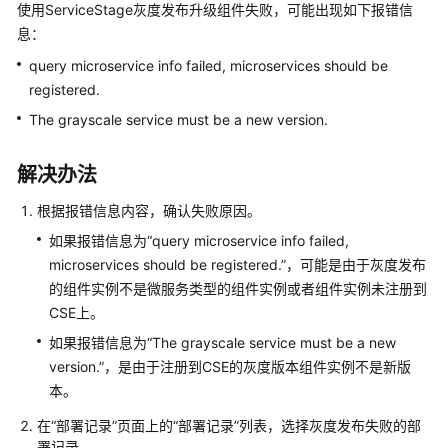
介
使用ServiceStage灰度发布升级组件失败，可能出现如下报错信
绍
息：
query microservice info failed, microservices should be
计
registered.
费
The grayscale service must be a new version.
说
明
解决办法
快
速
根据报错信息内容，确认失败原因。
入
如果报错信息为“query microservice info failed,
门
microservices should be registered.”，可能是由于灰度发布
的组件实例不是微服务类型的组件实例或者组件实例未注册到
用
CSE上。
户
如果报错信息为“The grayscale service must be a new
指
南
version.”，是由于注册到CSE的灰度版本组件实例不是新版
本。
开
在
“部署记录”
页面上的
“部署记录”
列表，选择灰度发布失败的部
发
署记录。