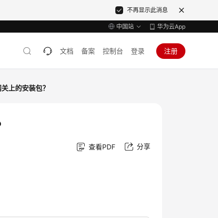
不再显示此消息
中国站
华为云App
文档
备案
控制台
登录
注册
网关上的安装包？
？
分享
查看PDF