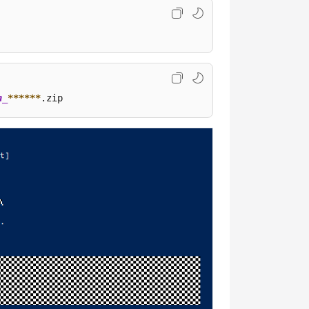
n_
**
****
.zip