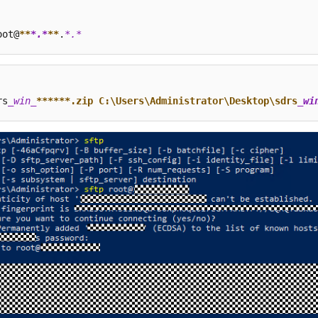
oot@
**
*.*
**
.
*.*
rs
_win_
****
**.zip C:\Users\Administrator\Desktop\sdrs
_wi