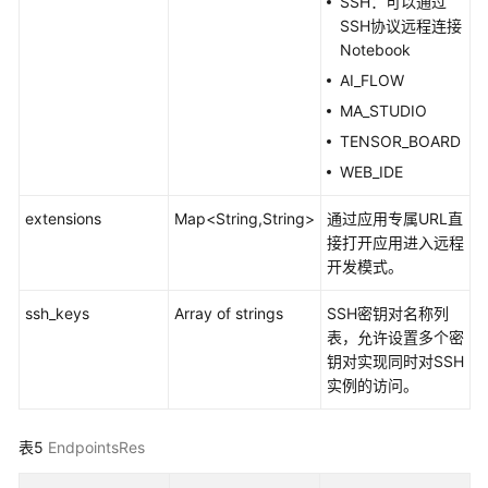
SSH：可以通过
理
SSH协议远程连接
Notebook
轻
量
AI_FLOW
算
MA_STUDIO
力
TENSOR_BOARD
节
WEB_IDE
点
生
extensions
Map<String,String>
通过应用专属URL直
命
接打开应用进入远程
周
开发模式。
期
管
ssh_keys
Array of strings
SSH密钥对名称列
理
表，允许设置多个密
应
钥对实现同时对SSH
用
实例的访问。
示
例
表5
EndpointsRes
查
询