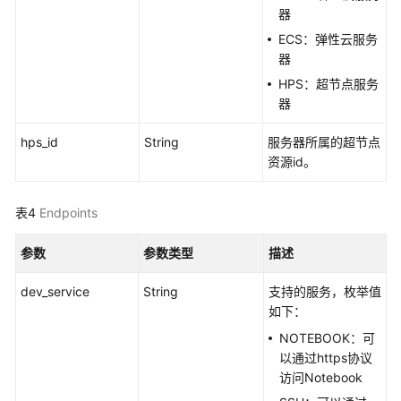
OBS
器
管
ECS：弹性云服务
理
器
HPS：超节点服务
训
器
练
管
hps_id
String
服务器所属的超节点
理
资源id。
轻
量
表4
Endpoints
算
力
参数
参数类型
描述
节
点
dev_service
String
支持的服务，枚举值
生
如下：
命
NOTEBOOK：可
周
以通过https协议
期
访问Notebook
管