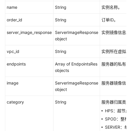
考
name
String
实例名称。
（新
版）
order_id
String
订单ID。
SDK
server_image_response
ServerImageResponse
实例镜像信息。
参
object
考
（旧
vpc_id
String
实例所在虚拟私
版）
endpoints
Array of EndpointsRes
服务器的私有I
文
objects
档
导
image
ServerImageResponse
服务器镜像信息
读
object
SDK
category
String
服务器归属类型
简
HPS：超节点
介
SPOD：整柜
SERVER：
快