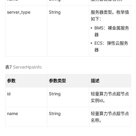
量
算
server_type
String
服务器类型。枚举值
力
如下：
节
BMS：裸金属服务
点
器
实
ECS：弹性云服务
例
器
实
时
表7
ServerHpsInfo
同
步
参数
参数类型
描述
用
户
id
String
轻量算力节点超节点
所
实例id。
有
轻
name
String
轻量算力节点超节点
量
名称。
算
力