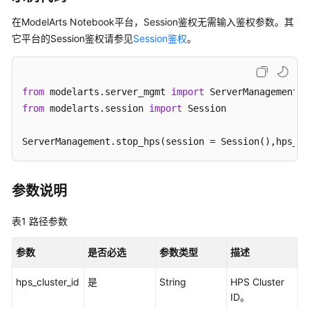
公
告
在ModelArts Notebook平台，Session鉴权无需输入鉴权参数。其
它平台的Session鉴权请参见
Session鉴权
。
产
品
介
from
 modelarts.server_mgmt 
import
绍
from
 modelarts.session 
import
 Session

计
ServerManagement.stop_hps(session = Session(),hps_cl
费
说
明
参数说明
快
表1
路径参数
速
入
参数
是否必选
参数类型
描述
门
hps_cluster_id
是
String
HPS Cluster
数
ID。
据