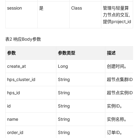
准
session
是
Class
管理与轻量算
备
力节点的交互,
提供project_id
模
型
开
表2
响应Body参数
发
参数
参数类型
描述
模
型
create_at
Long
创建时间。
训
练
hps_cluster_id
String
超节点集群ID
hps_id
推
String
超节点实例ID
理
id
String
实例ID。
部
署
name
String
实例名称。
模
order_id
String
订单ID。
型