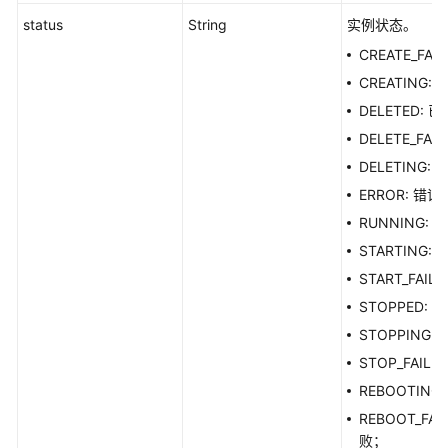
评
status
String
实例状态。
测
CREATE_FA
模
CREATING:
型
DELETED: 
调
DELETE_FA
用
DELETING:
镜
ERROR: 错误
像
RUNNING:
管
STARTING:
理
START_FAI
算
STOPPED:
力
STOPPING:
资
STOP_FAIL
源
管
REBOOTING
理
REBOOT_FAI
败；