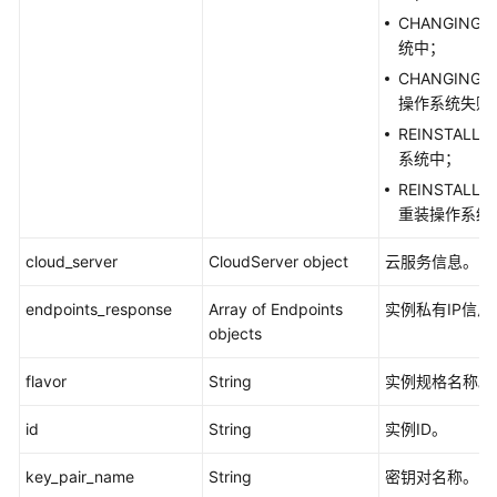
权
CHANGING
限
统中；
管
CHANGINGOS
理
操作系统失败
最
REINSTALL
佳
系统中；
实
REINSTALLI
践
重装操作系统
API
cloud_server
CloudServer object
云服务信息。
参
考
endpoints_response
Array of Endpoints
实例私有IP信息
objects
SDK
flavor
String
实例规格名称。
参
考
id
String
实例ID。
SDK
key_pair_name
String
密钥对名称。
参