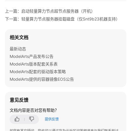
节
点
上一篇：启动轻量算力节点超节点服务器（开机）
实
下一篇：轻量算力节点服务器挂载磁盘（仅Snt9b23机器支持）
例
状
态
相关文档
启
最新动态
动
ModelArts产品发布公告
轻
ModelArts版本配套关系表
量
ModelArts配套的驱动版本策略
算
ModelArts提供的容器镜像EOS公告
力
节
点
实
意见反馈
例
文档内容是否对您有帮助？
停
提供反馈
止
如您有其它疑问，您也可以通过华为云社区问答频道来与我们联系探讨