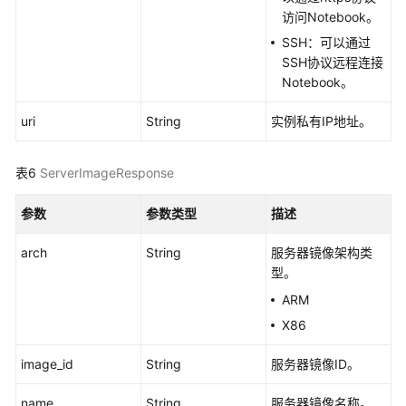
力
访问Notebook。
节
SSH：可以通过
点
SSH协议远程连接
Notebook。
查
询
uri
String
实例私有IP地址。
轻
量
表6
ServerImageResponse
算
力
参数
参数类型
描述
节
点
arch
String
服务器镜像架构类
实
型。
例
详
ARM
情
X86
删
image_id
String
服务器镜像ID。
除
轻
name
String
服务器镜像名称。