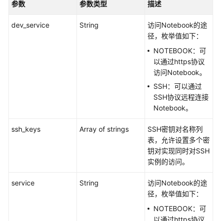
参数
参数类型
描述
用
户
dev_service
String
访问Notebook的途
所
径，枚举值如下：
有
NOTEBOOK：可
轻
以通过https协议
量
访问Notebook。
算
SSH：可以通过
力
SSH协议远程连接
节
Notebook。
点
实
ssh_keys
Array of strings
SSH密钥对名称列
例
表，允许设置多个密
列
钥对实现同时对SSH
表
实例的访问。
创
service
String
访问Notebook的途
建
径，枚举值如下：
轻
量
NOTEBOOK：可
算
以通过https协议