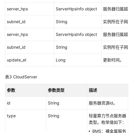
速
server_hps
ServerHpsInfo object
服务器归属超节
开
始
subnet_id
String
实例所在子网的I
（可
server_hps
ServerHpsInfo object
服务器归属超节
选）
本
subnet_id
String
实例所在子网的I
地
服
update_at
Long
更新时间。
务
器
安
表3
CloudServer
装
ModelArts
参数
参数类型
描述
SDK
id
String
服务器资源id。
Session
鉴
type
String
轻量算力节点服务器
权
类型。枚举值如下：
BMS：裸金属服务