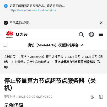
如需了解国际站更多云产品，请访问国际站。
https://www.huaweicloud.com/intl/
不再显示此消息
魔坊（ModelArts）模型训推平台
文档首页
/
魔坊（ModelArts）模型训推平台
/
SDK参考
/
SDK参考（旧
版）
/
轻量算力节点生命周期管理
/
停止轻量算力节点超节点服务器（关
机）
最
新
停止轻量算力节点超节点服务器（关
动
机）
态
更新时间：
2026-02-09 GMT+08:00
服
务
示例代码