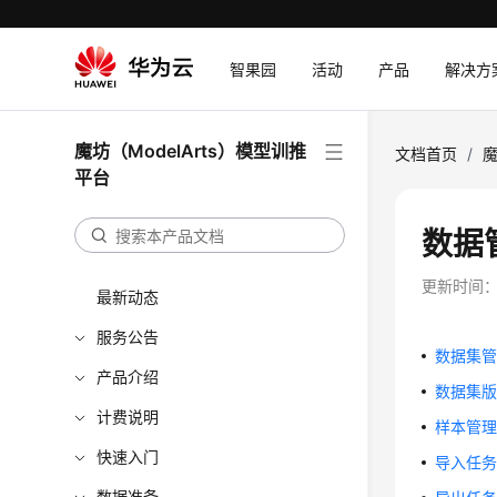
智果园
活动
产品
解决方
魔坊（ModelArts）模型训推
文档首页
/
魔
平台
数据
更新时间
最新动态
服务公告
数据集
产品介绍
数据集
计费说明
样本管
快速入门
导入任
数据准备