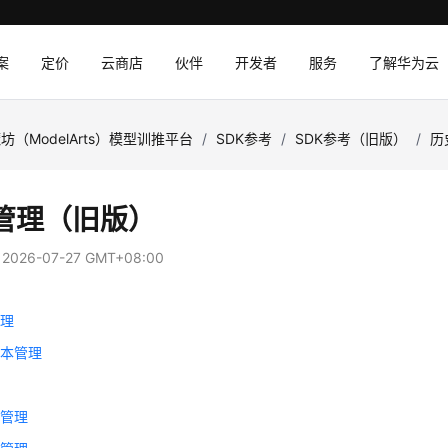
案
定价
云商店
伙伴
开发者
服务
了解华为云
坊（ModelArts）模型训推平台
/
SDK参考
/
SDK参考（旧版）
/
历
管理（旧版）
：
2026-07-27 GMT+08:00
管理
版本管理
理
务管理