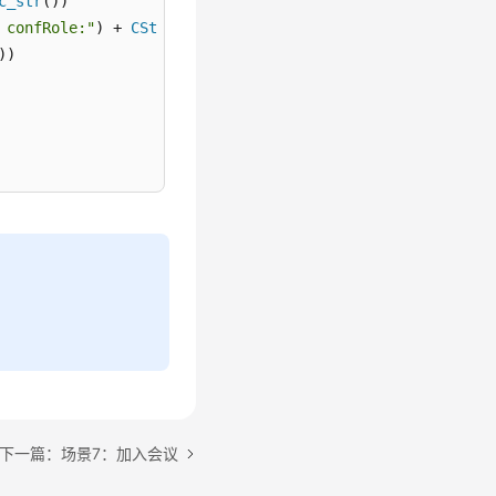
c_str
())

 confRole:"
) + 
CString
(role) 

))

下一篇：场景7：加入会议