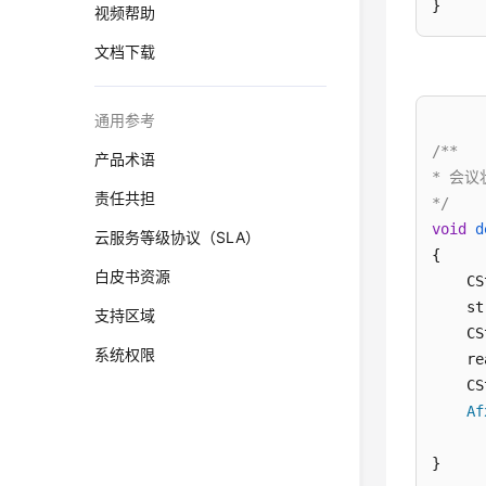
视频帮助
      
文档下载
      
      
通用参考
/**

产品术语
* 会议
责任共担
*/
void
d
云服务等级协议（SLA）
{

      
白皮书资源
    CS
      
    st
支持区域
      
    CS
      
系统权限
    re
    CS
      
Af