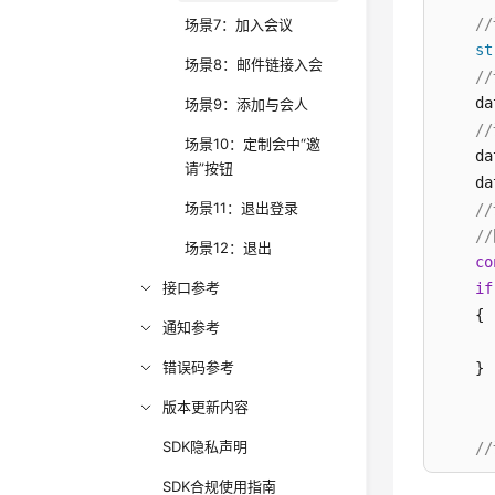
/
场景7：加入会议
st
场景8：邮件链接入会
/
    da
场景9：添加与会人
/
场景10：定制会中“邀
    da
请”按钮
    da
场景11：退出登录
/
/
场景12：退出
co
接口参考
if
    {

通知参考
错误码参考
    }

版本更新内容
SDK隐私声明
/
/
SDK合规使用指南