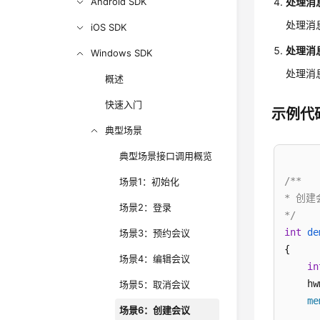
Android SDK
处理消
处理消息
iOS SDK
处理消
Windows SDK
处理消息
概述
快速入门
示例代
典型场景
典型场景接口调用概览
/**

场景1：初始化
* 创建
场景2：登录
*/
int
de
场景3：预约会议
{

场景4：编辑会议
in
    hw
场景5：取消会议
me
场景6：创建会议