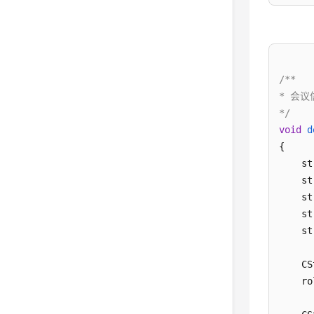
      
    }

el
    {

/**

* 会议
      
*/
    }

void
d
re
{

    st
    st
    st
    st
    st
    CS
    ro