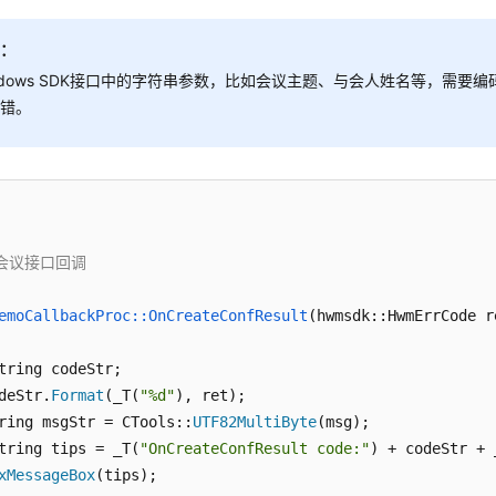
tring tempCString;

attendeesEdit.
GetWindowText
(tempCString);

明：
ring tempString = CTools::
UNICODE2UTF
(tempCString);

ndows SDK接口中的字符串参数，比如会议主题、与会人姓名等，需要编
ctor<string> list = CTools::
split
(tempString, 
';'
);

报错。
ctor<string> temp;

t
 count = list.
size
();

t
 realCount = 
0
;

 (count > 
0
)

//申请结构体内存
会议接口回调

  hwmsdkagent::HwmConfAttendee* participants;

  participants = (hwmsdkagent::HwmConfAttendee*)
malloc
(
s
emoCallbackProc::OnCreateConfResult
(hwmsdk::HwmErrCode r
if
 (participants == 
NULL
)

  {

tring codeStr;

return
-1
;

deStr.
Format
(_T(
"%d"
), ret);

  }

ring msgStr = CTools::
UTF82MultiByte
(msg);

memset
(participants, 
0
, 
sizeof
(hwmsdkagent::HwmConfAtt
tring tips = _T(
"OnCreateConfResult code:"
) + codeStr + 
xMessageBox
(tips);

  hwmsdkagent::HwmConfAttendee* participantsTemp = partic