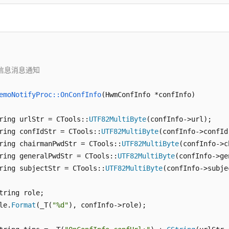
  participants = 
NULL
;

se
//不携带与会人创建会议
信息消息通知

  ret = hwmsdkagent::
CreateConf
(&data, 
NULL
, 
0
);

emoNotifyProc::OnConfInfo
(HwmConfInfo *confInfo)
turn
 ret;

ring urlStr = CTools::
UTF82MultiByte
(confInfo->url);

ring confIdStr = CTools::
UTF82MultiByte
(confInfo->confId)
ring chairmanPwdStr = CTools::
UTF82MultiByte
(confInfo->c
ring generalPwdStr = CTools::
UTF82MultiByte
(confInfo->ge
ring subjectStr = CTools::
UTF82MultiByte
(confInfo->subjec
tring role;

le.
Format
(_T(
"%d"
), confInfo->role);
