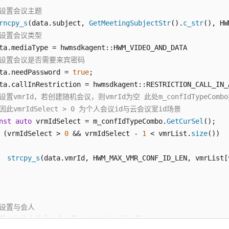
/设置会议主题
rncpy_s
(data.subject, 
GetMeetingSubjectStr
().
c_str
(), HW
/设置会议类型
ta.mediaType = hwmsdkagent::HWM_VIDEO_AND_DATA

/设置会议是否需要来宾密码
ta.needPassword = 
true
;

ta.callInRestriction = hwmsdkagent::RESTRICTION_CALL_IN_A
/设置vmrId，若创建随机会议，则vmrId为空 此处m_confIdTypeC
/因此vmrIdSelect > 0 为个人会议id与云会议室id场景
nst
auto
 vrmIdSelect = m_confIdTypeCombo.
GetCurSel
();

 (vrmIdSelect > 
0
 && vrmIdSelect - 
1
 < vmrList.
size
())

strcpy_s
(data.vmrId, HWM_MAX_VMR_CONF_ID_LEN, vmrList[
/设置与会人
/获取与会人信息，实际使用是根据实际情况获取