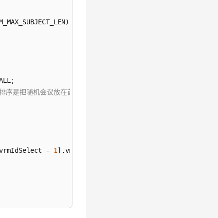
M_MAX_SUBJECT_LEN);

LL;

ombo排序是把随机会议放在首位
vrmIdSelect - 
1
].vmrId);
