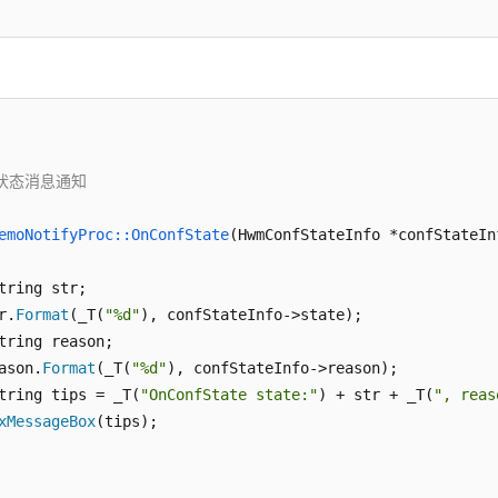
for
 (
int
 i = 
0
; i < count; i++)

  {

      temp = CTools::
split
(list[i], 
'-'
);

if
 (temp.
size
() == 
2
)

      {

//name赋值
strncpy_s
(participantsTemp->name, (
char
 *)temp
状态消息通知

//number赋值
strncpy_s
(participantsTemp->number, (
char
 *)te
emoNotifyProc::OnConfState
(HwmConfStateInfo *confStateIn
//指针个数加1
          realCount++;

tring str;

          participantsTemp++;

r.
Format
(_T(
"%d"
), confStateInfo->state);

      }

tring reason;

  }

ason.
Format
(_T(
"%d"
), confStateInfo->reason);

//调用SDK接口，创建会议
tring tips = _T(
"OnConfState state:"
) + str + _T(
", reas
  ret = hwmsdkagent::
CreateConf
(&data, participants, rea
xMessageBox
(tips);

//释放内存空间
free
(participants);
