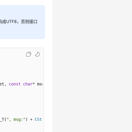
码成UTF8，否则接口
izeof
(hwmsdkagent::HwmConfAttendee) * count);

et, 
const
char
* msg)
endee)*count);

_T(
", msg:"
) + 
CString
(msgStr.
c_str
());

ipants;
