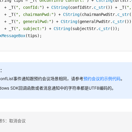
tring tips = _T(
"OnConfInfo confUrl:"
) + 
CString
(urlStr.
  + _T(
", confId:"
) + 
CString
(confIdStr.
c_str
()) + _T(
",
  + _T(
", chairmanPwd:"
) + 
CString
(chairmanPwdStr.
c_str
(
  + _T(
", generalPwd:"
) + 
CString
(generalPwdStr.
c_str
())

  + _T(
", subject:"
) + 
CString
(subjectStr.
c_str
());

xMessageBox
(tips);

明：
ConfList事件通知跟预约会议场景相同，请参考
预约会议的示例代码
。
ndows SDK回调函数或者消息通知中的字符串都是UTF8编码的。
景5：取消会议