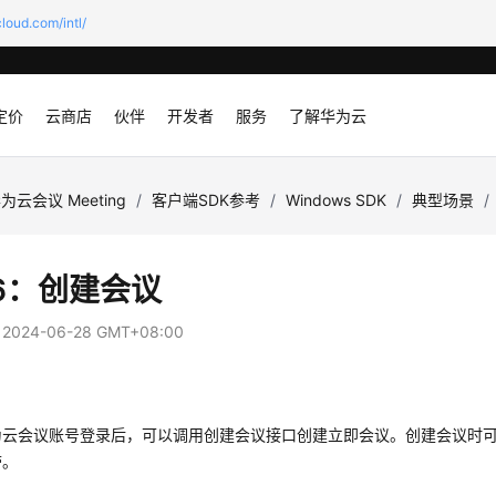
loud.com/intl/
定价
云商店
伙伴
开发者
服务
了解华为云
为云会议 Meeting
/
客户端SDK参考
/
Windows SDK
/
典型场景
/
6：创建会议
：
2024-06-28 GMT+08:00
为云会议账号登录后，可以调用创建会议接口创建立即会议。创建会议时
带。