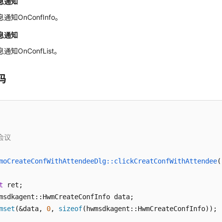
息通知
通知OnConfInfo。
息通知
通知OnConfList。
码
会议

moCreateConfWithAttendeeDlg::clickCreatConfWithAttendee
(
t
 ret;

msdkagent::HwmCreateConfInfo data;

mset
(&data, 
0
, 
sizeof
(hwmsdkagent::HwmCreateConfInfo));
