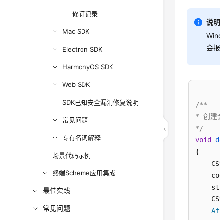
    CS
修订记录
    m_
说
    st
Mac SDK
Wi
    ve
会
Electron SDK
    ve
in
HarmonyOS SDK
in
Web SDK
if
    {

SDK已知安全漏洞修复说明
/**

* 创建
常见问题
      
*/
      
专有名词解释
void
d
{

场景代码示例
      
    CS
终端Scheme应用集成
    co
      
    st
最佳实践
    CS
常见问题
Af
      