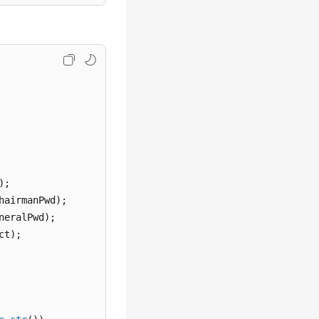
;

hairmanPwd);

neralPwd);

t);
