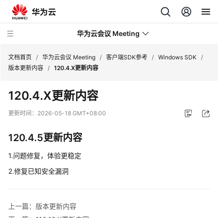
华为云会议 Meeting
文档首页
/
华为云会议 Meeting
/
客户端SDK参考
/
Windows SDK
/
版本更新内容
/
120.4.X更新内容
最
120.4.X更新内容
新
动
更新时间：
2026-05-18 GMT+08:00
态
120.4.5更新内容
服
务
1.问题修复，体验更稳定
公
2.修复已知安全漏洞
告
产
上一篇：版本更新内容
品