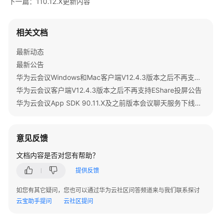
介
下一篇：110.12.X更新内容
绍
相关文档
计
费
最新动态
说
最新公告
明
华为云会议Windows和Mac客户端V12.4.3版本之后不再支持IdeaShare投屏公告
购
华为云会议客户端V12.4.3版本之后不再支持EShare投屏公告
买
华为云会议App SDK 90.11.X及之前版本会议聊天服务下线公告
指
南
意见反馈
快
文档内容是否对您有帮助？
速
入
提供反馈
门
如您有其它疑问，您也可以通过华为云社区问答频道来与我们联系探讨
管
云宝助手提问
云社区提问
理