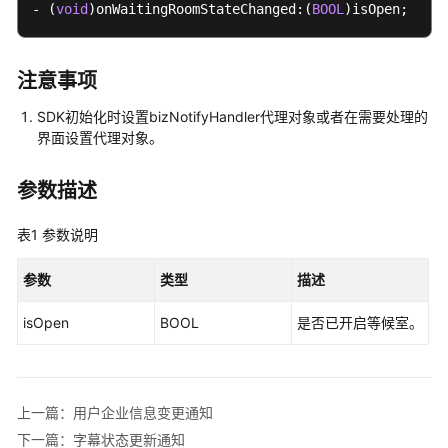
介
- (
void
)onWaitingRoomStateChanged:(
BOOL
)isOpen;
绍
计
注意事项
费
说
SDK初始化时设置bizNotifyHandler代理对象或者在需要处理的
明
界面设置代理对象。
购
参数描述
买
指
表1
参数说明
南
参数
类型
描述
快
速
isOpen
BOOL
是否已开启等候室。
入
门
管
上一篇：用户企业信息变更通知
理
下一篇：字幕状态更新通知