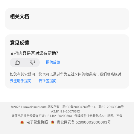
员
指
南
相关文档
视
频
会
意见反馈
议
文档内容是否对您有帮助？
用
户
提供反馈
指
南
如您有其它疑问，您也可以通过华为云社区问答频道来与我们联系探讨
云宝助手提问
云社区提问
网
络
研
讨
©2026 Huaweicloud.com 版权所有
黔ICP备20004760号-14
苏B2-20130048号
A2.B1.B2-20070312
会
增值电信业务经营许可证：B1.B2-20200593 | 代理域名注册服务机构：新网、西数
用
电子营业执照
贵公网安备 52990002000093号
户
指