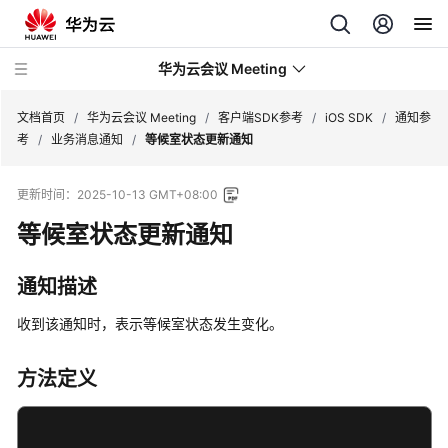
华为云会议 Meeting
文档首页
/
华为云会议 Meeting
/
客户端SDK参考
/
iOS SDK
/
通知参
考
/
业务消息通知
/
等候室状态更新通知
最
更新时间：
2025-10-13 GMT+08:00
新
动
等候室状态更新通知
态
通知描述
服
务
收到该通知时，表示等候室状态发生变化。
公
告
方法定义
产
品