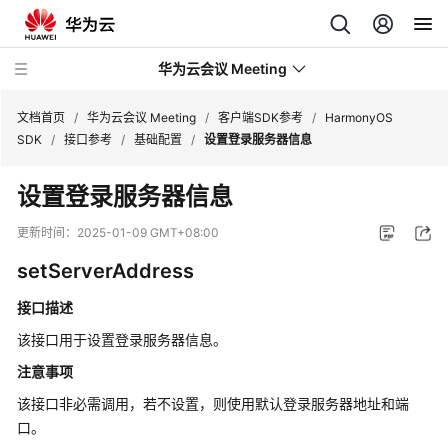
华为云会议 Meeting
文档首页
/
华为云会议 Meeting
/
客户端SDK参考
/
HarmonyOS
SDK
/
接口参考
/
基础配置
/
设置登录服务器信息
最
设置登录服务器信息
新
动
更新时间：
2025-01-09 GMT+08:00
态
setServerAddress
服
接口描述
务
公
该接口用于设置登录服务器信息。
告
注意事项
该接口非必需调用，若不设置，则使用默认登录服务器地址和端
产
品
口。