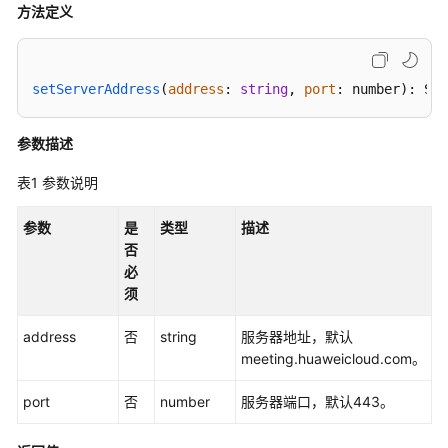
介
方法定义
绍
计
setServerAddress
(
address
: 
string
, 
port
: number): SDK
费
说
明
参数描述
购
表1
参数说明
买
指
参数
是
类型
描述
南
否
必
快
须
速
address
入
否
string
服务器地址，默认
门
meeting.huaweicloud.com。
port
否
number
服务器端口，默认443。
管
理