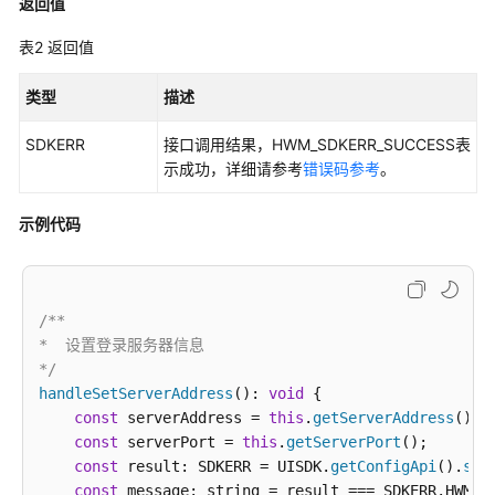
员
返回值
指
表2
返回值
南
类型
描述
视
频
SDKERR
接口调用结果，HWM_SDKERR_SUCCESS表
会
示成功，详细请参考
错误码参考
。
议
用
户
示例代码
指
南
/**

网
*  设置登录服务器信息

络
*/
研
handleSetServerAddress
讨
(): 
void
 {

会
const
 serverAddress = 
this
.
getServerAddress
();

用
const
 serverPort = 
this
.
getServerPort
();

户
const
 result: SDKERR = UISDK.
getConfigApi
().
set
指
const
 message: string = result === SDKERR.HWM_S