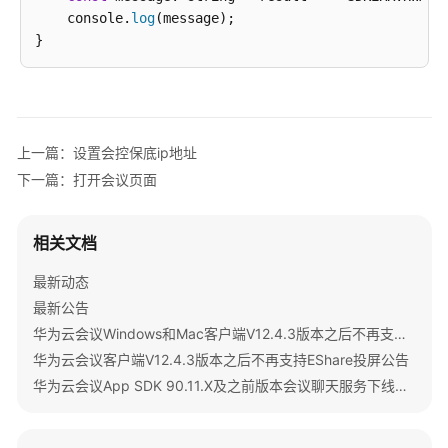
    console.
南
log
(message);

智
能
会
议
上一篇：设置会控保底ip地址
室
用
下一篇：打开会议页面
户
指
南
相关文档
最新动态
开
最新公告
发
与
华为云会议Windows和Mac客户端V12.4.3版本之后不再支持IdeaShare投屏公告
集
华为云会议客户端V12.4.3版本之后不再支持EShare投屏公告
成
华为云会议App SDK 90.11.X及之前版本会议聊天服务下线公告
开
发